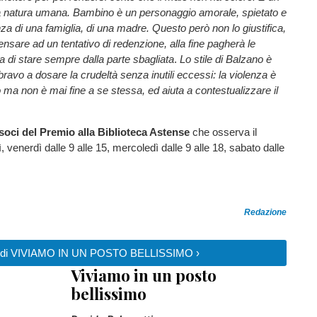
lla natura umana. Bambino è un personaggio amorale, spietato e
za di una famiglia, di una madre. Questo però non lo giustifica,
nsare ad un tentativo di redenzione, alla fine pagherà le
a di stare sempre dalla parte sbagliata
.
Lo stile di Balzano è
bravo a dosare la crudeltà senza inutili eccessi: la violenza è
ma non è mai fine a se stessa, ed aiuta a contestualizzare il
i soci del Premio alla Biblioteca Astense
che osserva il
 venerdì dalle 9 alle 15, mercoledì dalle 9 alle 18, sabato dalle
Redazione
izie di VIVIAMO IN UN POSTO BELLISSIMO ›
Viviamo in un posto
bellissimo