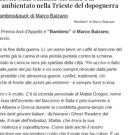
, ambientato nella Trieste del dopoguerra
"Bambino" di Marco Balzano
el Premio Asti d’Appello è
“Bambino”
di
Marco Balzano
,
assio.
po la fine della guerra. Lì, un uomo beve un caffè al bancone del
sente già la canna di una pistola puntata contro la schiena.
to la camicia nera più spietata della città.
“Ho ucciso e fatto
la parte del più forte e mi sono sempre ritrovato dalla parte
proiettile che attraversa guerre, confini, tradimenti. Un
anche di fronte alle azioni più estreme - è sempre fuori scena.
tro c'è molto. C'è la vicenda personale di Mattia Gregori, nome
a buia dell'avvento del fascismo in Italia e precisamente a
, in Albania e Grecia durante la cosiddetta guerra-lampo che
e tanti giovani italiani
- dichiarano i Ghost Readers del
ale. Il male dell'individuo, Mattia, che trova la sua
i violenza e sopraffazione. Come tanti anche il nostro
vincitore per poi rendersi conto che il male non ha colore. È un