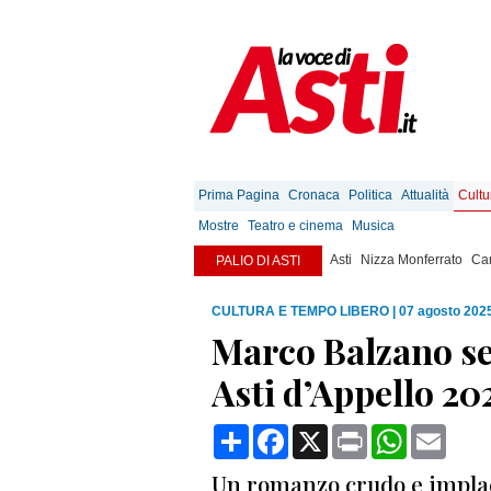
Prima Pagina
Cronaca
Politica
Attualità
Cultu
Mostre
Teatro e cinema
Musica
Asti
Nizza Monferrato
Can
PALIO DI ASTI
CULTURA E TEMPO LIBERO
|
07 agosto 2025
Marco Balzano se
Asti d’Appello 2
Condividi
Facebook
X
Print
WhatsApp
Email
Un romanzo crudo e implaca