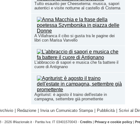
Tutto esaurito per Cheeseterna: musica, sapori
autentici e visite notturne al castello di Cisterna
A Villafranca il cibo si gusta tra le pagine dei
libri con Marisa Varvello
L'abbraccio di sapori e musica che fa battere il
cuore di Antignano
Agriturist: è agosto il traino dell'estate in
campagna, settembre già promettente
Archivio
|
Redazione
|
Invia un Comunicato Stampa
|
Pubblicità
|
Scrivi al Dir
 - 2026 IlNazionale.it - Partita Iva: IT 03401570043 -
Credits
|
Privacy e cookie policy
|
Pr