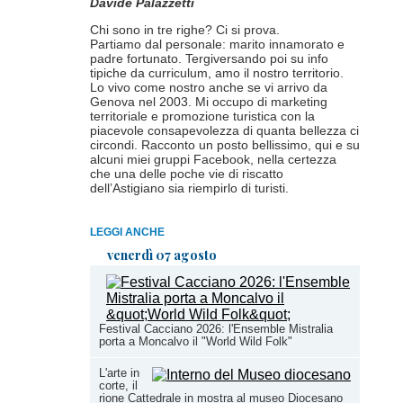
Davide Palazzetti
Chi sono in tre righe? Ci si prova.
Partiamo dal personale: marito innamorato e
padre fortunato. Tergiversando poi su info
tipiche da curriculum, amo il nostro territorio.
Lo vivo come nostro anche se vi arrivo da
Genova nel 2003. Mi occupo di marketing
territoriale e promozione turistica con la
piacevole consapevolezza di quanta bellezza ci
circondi. Racconto un posto bellissimo, qui e su
alcuni miei gruppi Facebook, nella certezza
che una delle poche vie di riscatto
dell’Astigiano sia riempirlo di turisti.
LEGGI ANCHE
venerdì 07 agosto
Festival Cacciano 2026: l'Ensemble Mistralia
porta a Moncalvo il "World Wild Folk"
L'arte in
corte, il
rione Cattedrale in mostra al museo Diocesano