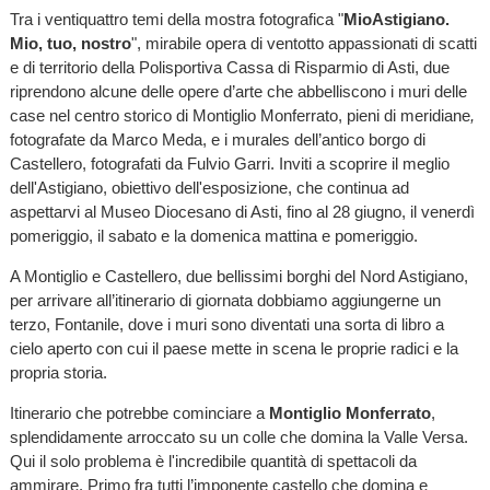
Tra i ventiquattro temi della mostra fotografica "
MioAstigiano.
Mio, tuo, nostro
", mirabile opera di ventotto appassionati di scatti
e di territorio della Polisportiva Cassa di Risparmio di Asti, due
riprendono alcune delle opere d’arte che abbelliscono i muri delle
case nel centro storico di Montiglio Monferrato, pieni di meridiane
,
fotografate da
Marco Meda, e i murales dell’antico borgo di
Castellero, fotografati da Fulvio Garri. Inviti a scoprire il meglio
dell'Astigiano, obiettivo dell'esposizione, che continua ad
aspettarvi al Museo Diocesano di Asti, fino al 28 giugno, il venerdì
pomeriggio, il sabato e la domenica mattina e pomeriggio.
A Montiglio e Castellero, due bellissimi borghi del Nord Astigiano,
per arrivare all’itinerario di giornata dobbiamo aggiungerne un
terzo, Fontanile, dove i muri sono diventati una sorta di libro a
cielo aperto con cui il paese mette in scena le proprie radici e la
propria storia.
Itinerario che potrebbe cominciare a
Montiglio Monferrato
,
splendidamente arroccato su un colle che domina la Valle Versa.
Qui il solo problema è l'incredibile quantità di spettacoli da
ammirare. Primo fra tutti l’imponente castello che domina e