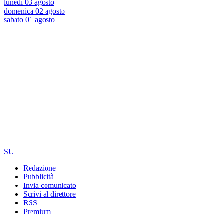
lunedì 03 agosto
domenica 02 agosto
sabato 01 agosto
SU
Redazione
Pubblicità
Invia comunicato
Scrivi al direttore
RSS
Premium