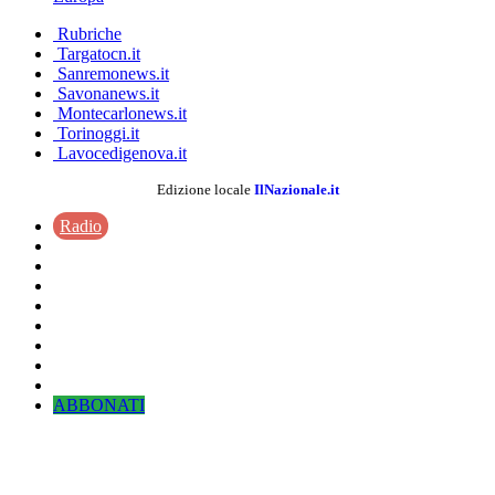
Rubriche
Targatocn.it
Sanremonews.it
Savonanews.it
Montecarlonews.it
Torinoggi.it
Lavocedigenova.it
Edizione locale
IlNazionale.it
Radio
ABBONATI