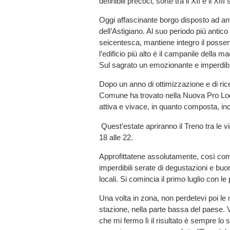
definibili precoci, sorte tra il XII e il XII
Oggi affascinante borgo disposto ad anfit
dell’Astigiano. Al suo periodo più antic
seicentesca, mantiene integro il possente
l’edificio più alto è il campanile della
Sul sagrato un emozionante e imperdib
Dopo un anno di ottimizzazione e di ricer
Comune ha trovato nella Nuova Pro Loco
attiva e vivace, in quanto composta, inc
Quest’estate apriranno il Treno tra le 
18 alle 22.
Approfittatene assolutamente, così co
imperdibili serate di degustazioni e buo
locali. Si comincia il primo luglio con 
Una volta in zona, non perdetevi poi le 
stazione, nella parte bassa del paese. V
che mi fermo lì il risultato è sempre lo