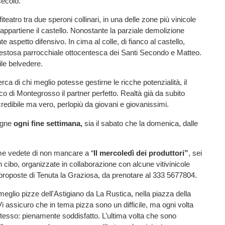
I secolo.
eatro tra due speroni collinari, in una delle zone più vinicole
o appartiene il castello. Nonostante la parziale demolizione
 aspetto difensivo. In cima al colle, di fianco al castello,
 maestosa parrocchiale ottocentesca dei Santi Secondo e Matteo.
ile belvedere.
ca di chi meglio potesse gestirne le ricche potenzialità, il
 di Montegrosso il partner perfetto. Realtà già da subito
redibile ma vero, perlopiù da giovani e giovanissimi.
vigne
ogni fine settimana,
sia il sabato che la domenica, dalle
me vedete di non mancare a “
Il mercoledì dei produttori”
, sei
n cibo, organizzate in collaborazione con alcune vitivinicole
le proposte di Tenuta la Graziosa, da prenotare al 333 5677804.
meglio pizze dell'Astigiano da La Rustica, nella piazza della
i assicuro che in tema pizza sono un difficile, ma ogni volta
 stesso: pienamente soddisfatto. L’ultima volta che sono