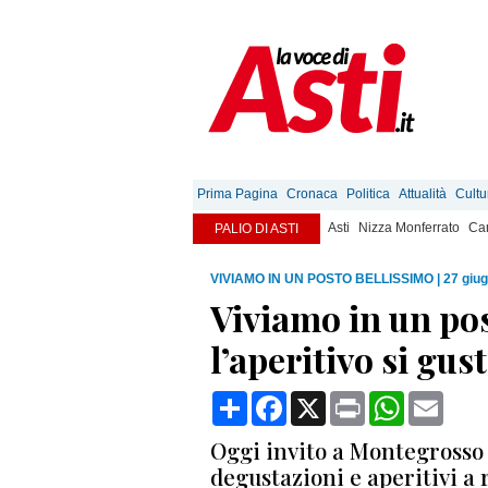
Prima Pagina
Cronaca
Politica
Attualità
Cultu
Asti
Nizza Monferrato
Can
PALIO DI ASTI
VIVIAMO IN UN POSTO BELLISSIMO
|
27 giu
Viviamo in un po
l’aperitivo si gu
Condividi
Facebook
X
Print
WhatsApp
Email
Oggi invito a Montegrosso d
degustazioni e aperitivi a 