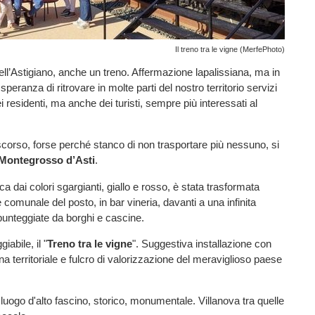
Il treno tra le vigne (MerfePhoto)
nell’Astigiano, anche un treno. Affermazione lapalissiana, ma in
eranza di ritrovare in molte parti del nostro territorio servizi
ei residenti, ma anche dei turisti, sempre più interessati al
orso, forse perché stanco di non trasportare più nessuno, si
Montegrosso d’Asti
.
a dai colori sgargianti, giallo e rosso, è stata trasformata
comunale del posto, in bar vineria, davanti a una infinita
 punteggiate da borghi e cascine.
iabile, il "
Treno tra le vigne
". Suggestiva installazione con
a territoriale e fulcro di valorizzazione del meraviglioso paese
luogo d'alto fascino, storico, monumentale. Villanova tra quelle