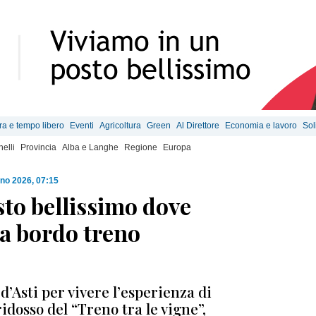
ra e tempo libero
Eventi
Agricoltura
Green
Al Direttore
Economia e lavoro
Sol
elli
Provincia
Alba e Langhe
Regione
Europa
gno 2026, 07:15
sto bellissimo dove
sta bordo treno
’Asti per vivere l’esperienza di
ridosso del “Treno tra le vigne”,