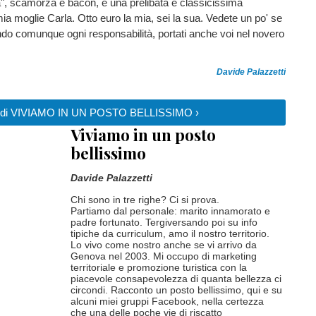
", scamorza e bacon, e una prelibata e classicissima
 mia moglie Carla. Otto euro la mia, sei la sua. Vedete un po' se
ando comunque ogni responsabilità, portati anche voi nel novero
Davide Palazzetti
izie di VIVIAMO IN UN POSTO BELLISSIMO ›
Viviamo in un posto
bellissimo
Davide Palazzetti
Chi sono in tre righe? Ci si prova.
Partiamo dal personale: marito innamorato e
padre fortunato. Tergiversando poi su info
tipiche da curriculum, amo il nostro territorio.
Lo vivo come nostro anche se vi arrivo da
Genova nel 2003. Mi occupo di marketing
territoriale e promozione turistica con la
piacevole consapevolezza di quanta bellezza ci
circondi. Racconto un posto bellissimo, qui e su
alcuni miei gruppi Facebook, nella certezza
che una delle poche vie di riscatto