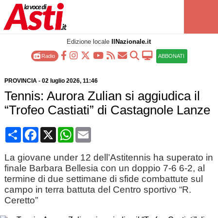
Edizione locale
IlNazionale.it
Radio
ABBONATI
PROVINCIA
-
02 luglio 2026
, 11:46
Tennis: Aurora Zulian si aggiudica il
“Trofeo Castiati” di Castagnole Lanze
Condividi
Facebook
X
WhatsApp
Email
La giovane under 12 dell’Astitennis ha superato in
finale Barbara Bellesia con un doppio 7-6 6-2, al
termine di due settimane di sfide combattute sul
campo in terra battuta del Centro sportivo “R.
Ceretto”