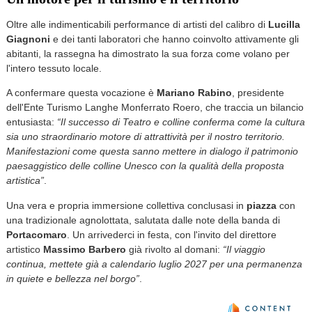
Oltre alle indimenticabili performance di artisti del calibro di
Lucilla
Giagnoni
e dei tanti laboratori che hanno coinvolto attivamente gli
abitanti, la rassegna ha dimostrato la sua forza come volano per
l'intero tessuto locale.
A confermare questa vocazione è
Mariano Rabino
, presidente
dell'Ente Turismo Langhe Monferrato Roero, che traccia un bilancio
entusiasta:
“Il successo di Teatro e colline conferma come la cultura
sia uno straordinario motore di attrattività per il nostro territorio.
Manifestazioni come questa sanno mettere in dialogo il patrimonio
paesaggistico delle colline Unesco con la qualità della proposta
artistica”
.
Una vera e propria immersione collettiva conclusasi in
piazza
con
una tradizionale agnolottata, salutata dalle note della banda di
Portacomaro
. Un arrivederci in festa, con l'invito del direttore
artistico
Massimo Barbero
già rivolto al domani:
“Il viaggio
continua, mettete già a calendario luglio 2027 per una permanenza
in quiete e bellezza nel borgo”
.