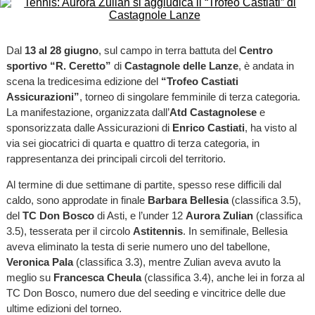
Dal
13 al 28 giugno
, sul campo in terra battuta del
Centro
sportivo “R. Ceretto”
di
Castagnole delle Lanze
, è andata in
scena la tredicesima edizione del
“Trofeo Castiati
Assicurazioni”
, torneo di singolare femminile di terza categoria.
La manifestazione, organizzata dall’
Atd Castagnolese
e
sponsorizzata dalle Assicurazioni di
Enrico Castiati
, ha visto al
via sei giocatrici di quarta e quattro di terza categoria, in
rappresentanza dei principali circoli del territorio.
Al termine di due settimane di partite, spesso rese difficili dal
caldo, sono approdate in finale
Barbara Bellesia
(classifica 3.5),
del
TC Don Bosco
di Asti, e l’under 12
Aurora Zulian
(classifica
3.5), tesserata per il circolo
Astitennis
. In semifinale, Bellesia
aveva eliminato la testa di serie numero uno del tabellone,
Veronica Pala
(classifica 3.3), mentre Zulian aveva avuto la
meglio su
Francesca Cheula
(classifica 3.4), anche lei in forza al
TC Don Bosco, numero due del seeding e vincitrice delle due
ultime edizioni del torneo.