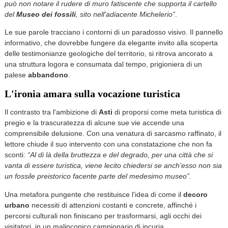
può non notare il rudere di muro fatiscente che supporta il cartello
del
Museo dei fossili
, sito nell'adiacente Michelerio”
.
Le sue parole tracciano i contorni di un paradosso visivo. Il pannello
informativo, che dovrebbe fungere da elegante invito alla scoperta
delle testimonianze geologiche del territorio, si ritrova ancorato a
una struttura logora e consumata dal tempo, prigioniera di un
palese
abbandono
.
L'ironia amara sulla vocazione turistica
Il contrasto tra l'ambizione di
Asti
di proporsi come meta turistica di
pregio e la trascuratezza di alcune sue vie accende una
comprensibile delusione. Con una venatura di sarcasmo raffinato, il
lettore chiude il suo intervento con una constatazione che non fa
sconti:
“Al di là della bruttezza e del degrado, per una città che si
vanta di essere turistica, viene lecito chiedersi se anch'esso non sia
un fossile preistorico facente parte del medesimo museo”
.
Una metafora pungente che restituisce l'idea di come il
decoro
urbano
necessiti di attenzioni costanti e concrete, affinché i
percorsi culturali non finiscano per trasformarsi, agli occhi dei
visitatori, in un malinconico campionario di incuria.