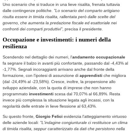
Uno scenario che si traduce in una lieve risalita, frenata tuttavia
dalle contingenze politiche.
"Lo scenario del comparto artigiano
risulta essere in timida risalita, rallentata però dalle scelte del
governo, che aumenta la predazione fiscale ed esattoriale nei
confronti dei comparti produttivi"
, precisa il presidente.
Occupazione e investimenti: i numeri della
resilienza
Scendendo nel dettaglio dei numeri, l'
andamento occupazionale
fa segnare il balzo in avanti più confortante, passando dal -4,43% al
-1,77%. Segnali incoraggianti arrivano anche dal fronte della
formazione, con l'ipotesi di assunzione di
apprendisti
che migliora
(dal -24,49% al -23,58%). Cresce, inoltre, la propensione allo
sviluppo aziendale, con la quota di imprese che non hanno
programmato
investimenti
scesa dal 70,07% al 66,89%. Resta
invece più complessa la situazione legata agli incassi, con la
regolarità delle entrate in lieve flessione al 63,43%.
Su questo fronte,
Giorgio Felici
evidenzia l'atteggiamento virtuoso
delle aziende locali:
"L'indagine congiunturale ci restituisce un clima
di timida risalita, seppur caratterizzato da dati che persistono nella