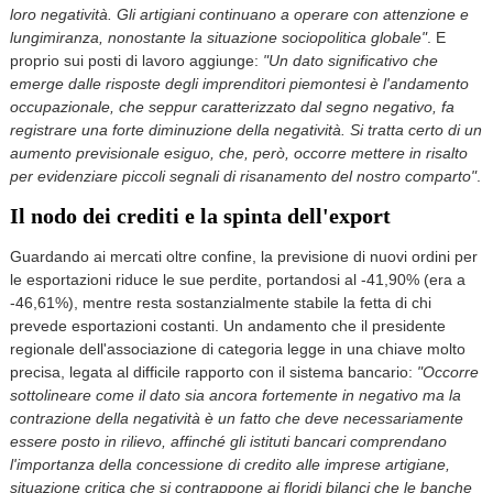
loro negatività. Gli artigiani continuano a operare con attenzione e
lungimiranza, nonostante la situazione sociopolitica globale"
. E
proprio sui posti di lavoro aggiunge:
"Un dato significativo che
emerge dalle risposte degli imprenditori piemontesi è l'andamento
occupazionale, che seppur caratterizzato dal segno negativo, fa
registrare una forte diminuzione della negatività. Si tratta certo di un
aumento previsionale esiguo, che, però, occorre mettere in risalto
per evidenziare piccoli segnali di risanamento del nostro comparto"
.
Il nodo dei crediti e la spinta dell'export
Guardando ai mercati oltre confine, la previsione di nuovi ordini per
le esportazioni riduce le sue perdite, portandosi al -41,90% (era a
-46,61%), mentre resta sostanzialmente stabile la fetta di chi
prevede esportazioni costanti. Un andamento che il presidente
regionale dell'associazione di categoria legge in una chiave molto
precisa, legata al difficile rapporto con il sistema bancario:
"Occorre
sottolineare come il dato sia ancora fortemente in negativo ma la
contrazione della negatività è un fatto che deve necessariamente
essere posto in rilievo, affinché gli istituti bancari comprendano
l'importanza della concessione di credito alle imprese artigiane,
situazione critica che si contrappone ai floridi bilanci che le banche