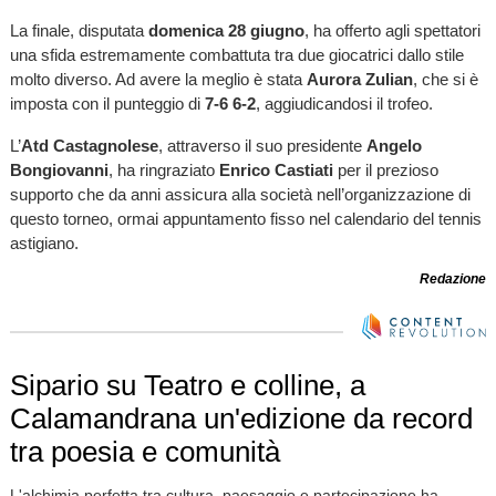
La finale, disputata
domenica 28 giugno
, ha offerto agli spettatori
una sfida estremamente combattuta tra due giocatrici dallo stile
molto diverso. Ad avere la meglio è stata
Aurora Zulian
, che si è
imposta con il punteggio di
7-6 6-2
, aggiudicandosi il trofeo.
L’
Atd Castagnolese
, attraverso il suo presidente
Angelo
Bongiovanni
, ha ringraziato
Enrico Castiati
per il prezioso
supporto che da anni assicura alla società nell’organizzazione di
questo torneo, ormai appuntamento fisso nel calendario del tennis
astigiano.
Redazione
Sipario su Teatro e colline, a
Calamandrana un'edizione da record
tra poesia e comunità
L'alchimia perfetta tra cultura, paesaggio e partecipazione ha