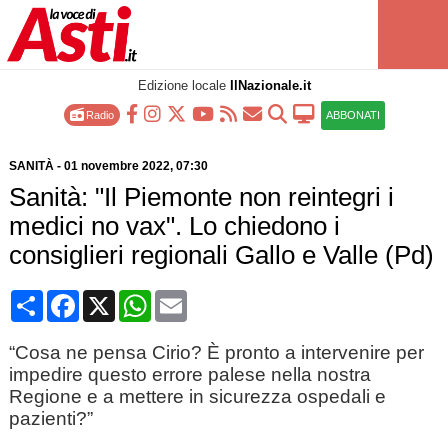
Edizione locale
IlNazionale.it
Radio
ABBONATI
SANITÀ
-
01 novembre 2022
, 07:30
Sanità: "Il Piemonte non reintegri i
medici no vax". Lo chiedono i
consiglieri regionali Gallo e Valle (Pd)
Condividi
Facebook
X
WhatsApp
Email
“Cosa ne pensa Cirio? È pronto a intervenire per
impedire questo errore palese nella nostra
Regione e a mettere in sicurezza ospedali e
pazienti?”