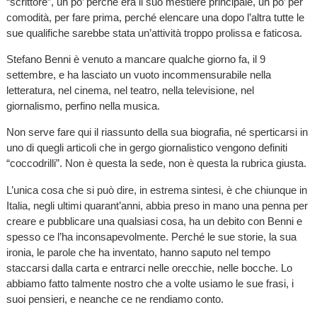
“scrittore”, un po’ perché era il suo mestiere principale, un po’ per
comodità, per fare prima, perché elencare una dopo l’altra tutte le
sue qualifiche sarebbe stata un’attività troppo prolissa e faticosa.
Stefano Benni è venuto a mancare qualche giorno fa, il 9
settembre, e ha lasciato un vuoto incommensurabile nella
letteratura, nel cinema, nel teatro, nella televisione, nel
giornalismo, perfino nella musica.
Non serve fare qui il riassunto della sua biografia, né sperticarsi in
uno di quegli articoli che in gergo giornalistico vengono definiti
“coccodrilli”. Non è questa la sede, non è questa la rubrica giusta.
L’unica cosa che si può dire, in estrema sintesi, è che chiunque in
Italia, negli ultimi quarant’anni, abbia preso in mano una penna per
creare e pubblicare una qualsiasi cosa, ha un debito con Benni e
spesso ce l’ha inconsapevolmente. Perché le sue storie, la sua
ironia, le parole che ha inventato, hanno saputo nel tempo
staccarsi dalla carta e entrarci nelle orecchie, nelle bocche. Lo
abbiamo fatto talmente nostro che a volte usiamo le sue frasi, i
suoi pensieri, e neanche ce ne rendiamo conto.