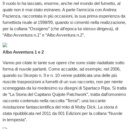
Il vuoto lo ha lasciato, enorme, anche nel mondo del fumetto, al
quale non è mai stato estraneo. A parte l’amicizia con Andrea
Pazienza, raccontata in più occasioni, la sua prima esperienza da
fumettista risale al 1998/99, quando si cimentò nella realizzazione,
per la collana “Ossigeno” (che all’epoca lui stesso dirigeva), di
“Albo Avventura n.1” e “Albo Avventura n.2”.
Albo Avventura 1 e 2
Vanno poi citate le tante sue opere che sono state riadattate sotto
forma di nuvole parlanti. Come accadde, ad esempio, nel 2006,
quando su Skorpio n. 9 e n. 10 venne pubblicata una delle più
riuscite trasposizioni a fumetti di un suo racconto, non per niente
sceneggiata da lui medesimo su disegni di Spartaco Ripa. Si tratta
de “La Storia del Capitano Quijote Patchwork”, tratta dall’omonimo
racconto contenuto nella raccolta “Terra!”; una toccante
rivisitazione fantascientifica del mito di Moby Dick. La storia è
stata ripubblicata nel 2011 da 001 Edizioni per la collana “Nuvole
in tempesta”.