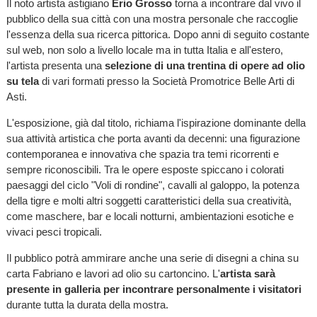
Il noto artista astigiano
Erio Grosso
torna a incontrare dal vivo il
pubblico della sua città con una mostra personale che raccoglie
l'essenza della sua ricerca pittorica. Dopo anni di seguito costante
sul web, non solo a livello locale ma in tutta Italia e all'estero,
l'artista presenta una
selezione di una trentina di opere ad olio
su tela
di vari formati presso la Società Promotrice Belle Arti di
Asti.
L'esposizione, già dal titolo, richiama l'ispirazione dominante della
sua attività artistica che porta avanti da decenni: una figurazione
contemporanea e innovativa che spazia tra temi ricorrenti e
sempre riconoscibili. Tra le opere esposte spiccano i colorati
paesaggi del ciclo "Voli di rondine", cavalli al galoppo, la potenza
della tigre e molti altri soggetti caratteristici della sua creatività,
come maschere, bar e locali notturni, ambientazioni esotiche e
vivaci pesci tropicali.
Il pubblico potrà ammirare anche una serie di disegni a china su
carta Fabriano e lavori ad olio su cartoncino. L'
artista sarà
presente in galleria per incontrare personalmente i visitatori
durante tutta la durata della mostra.