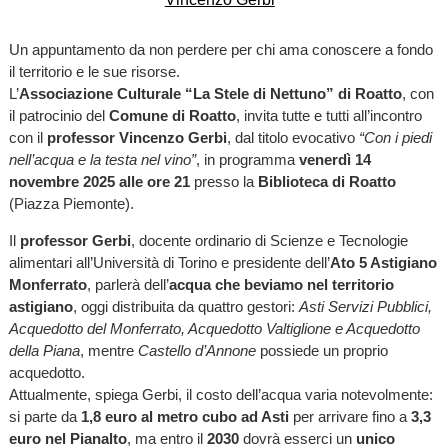
Un appuntamento da non perdere per chi ama conoscere a fondo
il territorio e le sue risorse.
L’
Associazione Culturale “La Stele di Nettuno” di Roatto
, con
il patrocinio del
Comune di Roatto
, invita tutte e tutti all’incontro
con il
professor Vincenzo Gerbi
, dal titolo evocativo
“Con i piedi
nell’acqua e la testa nel vino”
, in programma
venerdì 14
novembre 2025 alle ore 21
presso la
Biblioteca di Roatto
(Piazza Piemonte).
Il
professor Gerbi
, docente ordinario di Scienze e Tecnologie
alimentari all’Università di Torino e presidente dell’
Ato 5 Astigiano
Monferrato
, parlerà dell’
acqua che beviamo nel territorio
astigiano
, oggi distribuita da quattro gestori:
Asti Servizi Pubblici,
Acquedotto del Monferrato, Acquedotto Valtiglione e Acquedotto
della Piana
, mentre
Castello d’Annone
possiede un proprio
acquedotto.
Attualmente, spiega Gerbi, il costo dell’acqua varia notevolmente:
si parte da
1,8 euro al metro cubo ad Asti
per arrivare fino a
3,3
euro nel Pianalto
, ma entro il
2030
dovrà esserci un
unico