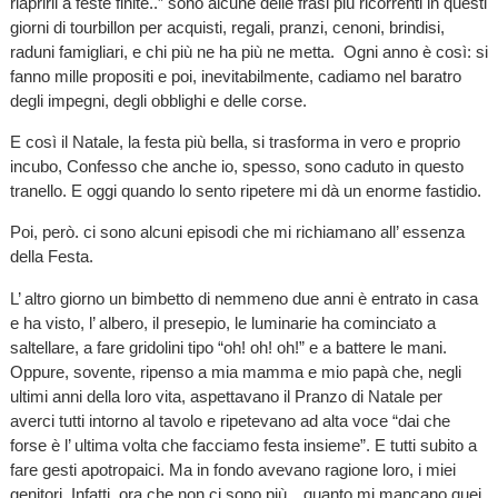
riaprirli a feste finite..” sono alcune delle frasi più ricorrenti in questi
giorni di tourbillon per acquisti, regali, pranzi, cenoni, brindisi,
raduni famigliari, e chi più ne ha più ne metta. Ogni anno è così: si
fanno mille propositi e poi, inevitabilmente, cadiamo nel baratro
degli impegni, degli obblighi e delle corse.
E così il Natale, la festa più bella, si trasforma in vero e proprio
incubo, Confesso che anche io, spesso, sono caduto in questo
tranello. E oggi quando lo sento ripetere mi dà un enorme fastidio.
Poi, però. ci sono alcuni episodi che mi richiamano all’ essenza
della Festa.
L’ altro giorno un bimbetto di nemmeno due anni è entrato in casa
e ha visto, l’ albero, il presepio, le luminarie ha cominciato a
saltellare, a fare gridolini tipo “oh! oh! oh!” e a battere le mani.
Oppure, sovente, ripenso a mia mamma e mio papà che, negli
ultimi anni della loro vita, aspettavano il Pranzo di Natale per
averci tutti intorno al tavolo e ripetevano ad alta voce “dai che
forse è l’ ultima volta che facciamo festa insieme”. E tutti subito a
fare gesti apotropaici. Ma in fondo avevano ragione loro, i miei
genitori. Infatti, ora che non ci sono più…quanto mi mancano quei