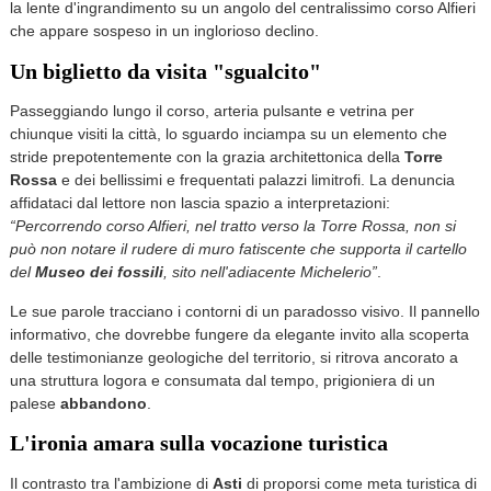
la lente d'ingrandimento su un angolo del centralissimo corso Alfieri
che appare sospeso in un inglorioso declino.
Un biglietto da visita "sgualcito"
Passeggiando lungo il corso, arteria pulsante e vetrina per
chiunque visiti la città, lo sguardo inciampa su un elemento che
stride prepotentemente con la grazia architettonica della
Torre
Rossa
e dei bellissimi e frequentati palazzi limitrofi. La denuncia
affidataci dal lettore non lascia spazio a interpretazioni:
“Percorrendo corso Alfieri, nel tratto verso la Torre Rossa, non si
può non notare il rudere di muro fatiscente che supporta il cartello
del
Museo dei fossili
, sito nell'adiacente Michelerio”
.
Le sue parole tracciano i contorni di un paradosso visivo. Il pannello
informativo, che dovrebbe fungere da elegante invito alla scoperta
delle testimonianze geologiche del territorio, si ritrova ancorato a
una struttura logora e consumata dal tempo, prigioniera di un
palese
abbandono
.
L'ironia amara sulla vocazione turistica
Il contrasto tra l'ambizione di
Asti
di proporsi come meta turistica di