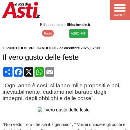
Edizione locale
IlNazionale.it
Radio
ABBONATI
IL PUNTO DI BEPPE GANDOLFO
-
22 dicembre 2025
, 07:00
Il vero gusto delle feste
Condividi
Facebook
X
WhatsApp
Email
"Ogni anno è così: si fanno mille propositi e poi,
inevitabilmente, cadiamo nel baratro degli
impegni, degli obblighi e delle corse".
“Non vedo l’ ora che sia il 7 gennaio” , “ Vorrei chiudere gli occhi e