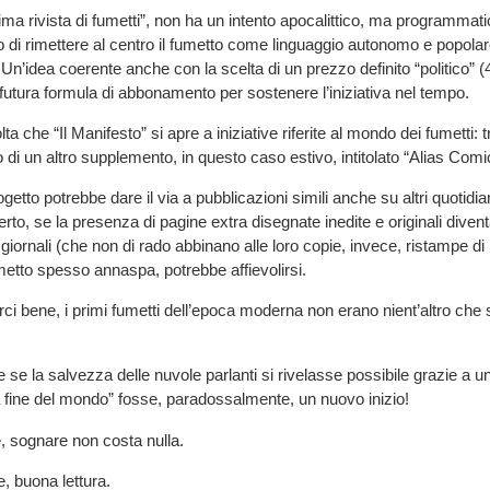
’ultima rivista di fumetti”, non ha un intento apocalittico, ma programmati
lo di rimettere al centro il fumetto come linguaggio autonomo e popola
 Un’idea coerente anche con la scelta di un prezzo definito “politico” 
 futura formula di abbonamento per sostenere l’iniziativa nel tempo.
a che “Il Manifesto” si apre a iniziative riferite al mondo dei fumetti: t
io di un altro supplemento, in questo caso estivo, intitolato “Alias Comi
tto potrebbe dare il via a pubblicazioni simili anche su altri quotidia
erto, se la presenza di pagine extra disegnate inedite e originali dive
giornali (che non di rado abbinano alle loro copie, invece, ristampe di
 fumetto spesso annaspa, potrebbe affievolirsi.
rci bene, i primi fumetti dell’epoca moderna non erano nient’altro che 
 se la salvezza delle nuvole parlanti si rivelasse possibile grazie a u
“La fine del mondo” fosse, paradossalmente, un nuovo inizio!
, sognare non costa nulla.
, buona lettura.