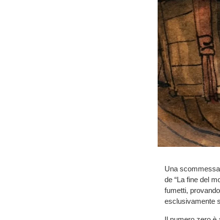
Una scommessa edi
de “La fine del mo
fumetti, provando
esclusivamente st
Il numero zero è 