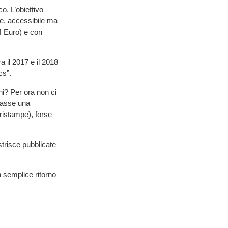
co. L’obiettivo
re, accessibile ma
(4 Euro) e con
ra il 2017 e il 2018
cs”.
ni? Per ora non ci
ntasse una
 ristampe), forse
strisce pubblicate
n semplice ritorno