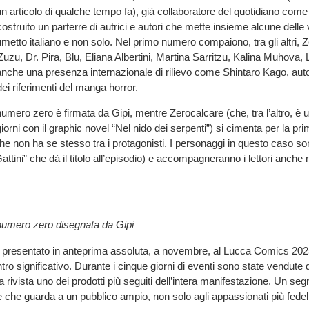
un articolo di qualche tempo fa), già collaboratore del quotidiano come 
 costruito un parterre di autrici e autori che mette insieme alcune delle 
fumetto italiano e non solo. Nel primo numero compaiono, tra gli altri, 
uzu, Dr. Pira, Blu, Eliana Albertini, Martina Sarritzu, Kalina Muhova, 
anche una presenza internazionale di rilievo come Shintaro Kago, au
ei riferimenti del manga horror.
umero zero è firmata da Gipi, mentre Zerocalcare (che, tra l’altro, è usc
giorni con il graphic novel “Nel nido dei serpenti”) si cimenta per la pri
he non ha se stesso tra i protagonisti. I personaggi in questo caso sono
attini” che dà il titolo all’episodio) e accompagneranno i lettori anche
numero zero disegnata da Gipi
to presentato in anteprima assoluta, a novembre, al Lucca Comics 202
tro significativo. Durante i cinque giorni di eventi sono state vendute 
 rivista uno dei prodotti più seguiti dell’intera manifestazione. Un se
 che guarda a un pubblico ampio, non solo agli appassionati più fedeli