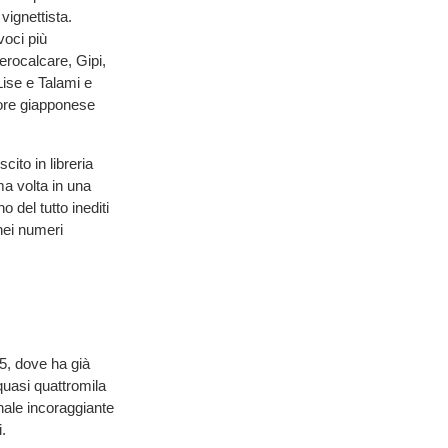
vignettista.
voci più
Zerocalcare, Gipi,
Lise e Talami e
tore giapponese
ito in libreria
ma volta in una
 del tutto inediti
 nei numeri
5, dove ha già
quasi quattromila
gnale incoraggiante
.