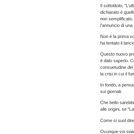
Il sottotitolo, “L
dichiarato è quel
non semplificato.
l’annuncio di una
Non è la prima volt
ha tentato il lanc
Questo nuovo proge
è dato saperlo. C
consuetudine dei 
la crisi in cui il
In fondo, a pensa
sui giornali.
Che bello sarebbe
alle origini, se 
Come si suol dire
Ovunque voi siate