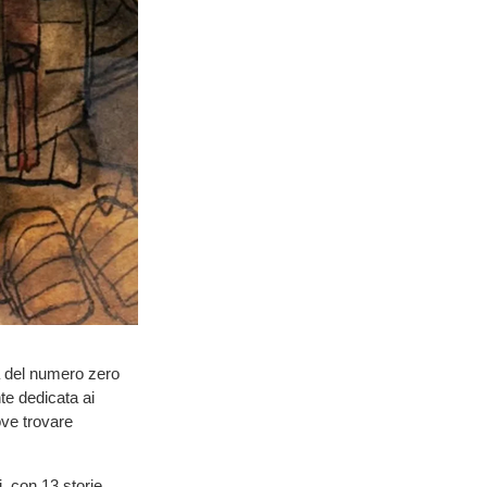
a del numero zero
te dedicata ai
ove trovare
, con 13 storie