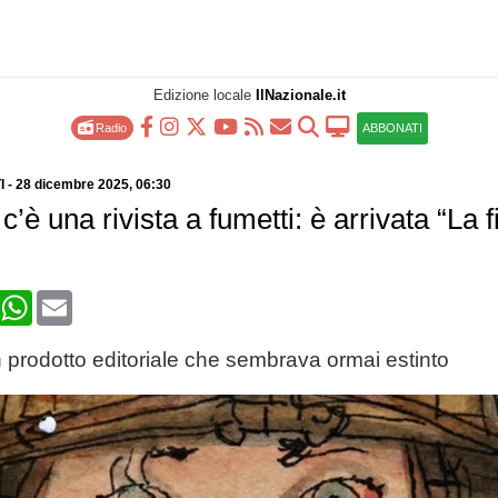
Edizione locale
IlNazionale.it
Radio
ABBONATI
I
-
28 dicembre 2025
, 06:30
 c’è una rivista a fumetti: è arrivata “La f
book
X
WhatsApp
Email
 un prodotto editoriale che sembrava ormai estinto