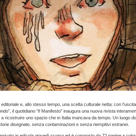
toriale e, allo stesso tempo, una scelta culturale netta: con l’uscit
ndo”, il quotidiano “Il Manifesto” inaugura una nuova rivista interamen
 a ricostruire uno spazio che in Italia mancava da tempo. Un luogo d
orie disegnate, senza contaminazioni e senza riempitivi estranei.
arrivato in edicola giovedì scorso ed è composto da 72 pagine a colori