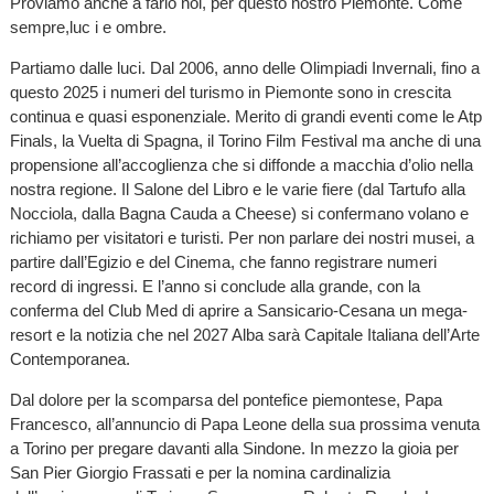
Proviamo anche a farlo noi, per questo nostro Piemonte. Come
sempre,luc i e ombre.
Partiamo dalle luci. Dal 2006, anno delle Olimpiadi Invernali, fino a
questo 2025 i numeri del turismo in Piemonte sono in crescita
continua e quasi esponenziale. Merito di grandi eventi come le Atp
Finals, la Vuelta di Spagna, il Torino Film Festival ma anche di una
propensione all’accoglienza che si diffonde a macchia d’olio nella
nostra regione. Il Salone del Libro e le varie fiere (dal Tartufo alla
Nocciola, dalla Bagna Cauda a Cheese) si confermano volano e
richiamo per visitatori e turisti. Per non parlare dei nostri musei, a
partire dall’Egizio e del Cinema, che fanno registrare numeri
record di ingressi. E l’anno si conclude alla grande, con la
conferma del Club Med di aprire a Sansicario-Cesana un mega-
resort e la notizia che nel 2027 Alba sarà Capitale Italiana dell’Arte
Contemporanea.
Dal dolore per la scomparsa del pontefice piemontese, Papa
Francesco, all’annuncio di Papa Leone della sua prossima venuta
a Torino per pregare davanti alla Sindone. In mezzo la gioia per
San Pier Giorgio Frassati e per la nomina cardinalizia