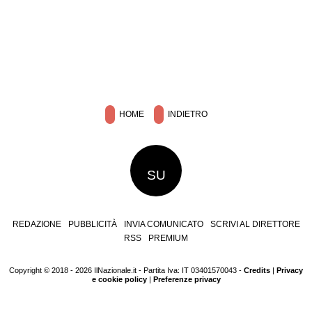
HOME
INDIETRO
SU
REDAZIONE
PUBBLICITÀ
INVIA COMUNICATO
SCRIVI AL DIRETTORE
RSS
PREMIUM
Copyright © 2018 - 2026 IlNazionale.it - Partita Iva: IT 03401570043 -
Credits
|
Privacy
e cookie policy
|
Preferenze privacy