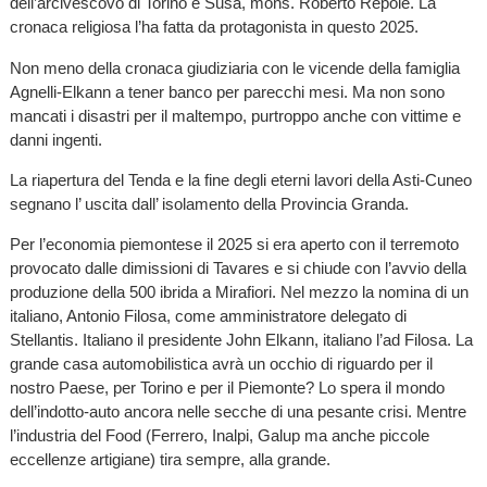
dell’arcivescovo di Torino e Susa, mons. Roberto Repole. La
cronaca religiosa l’ha fatta da protagonista in questo 2025.
Non meno della cronaca giudiziaria con le vicende della famiglia
Agnelli-Elkann a tener banco per parecchi mesi. Ma non sono
mancati i disastri per il maltempo, purtroppo anche con vittime e
danni ingenti.
La riapertura del Tenda e la fine degli eterni lavori della Asti-Cuneo
segnano l’ uscita dall’ isolamento della Provincia Granda.
Per l’economia piemontese il 2025 si era aperto con il terremoto
provocato dalle dimissioni di Tavares e si chiude con l’avvio della
produzione della 500 ibrida a Mirafiori. Nel mezzo la nomina di un
italiano, Antonio Filosa, come amministratore delegato di
Stellantis. Italiano il presidente John Elkann, italiano l’ad Filosa. La
grande casa automobilistica avrà un occhio di riguardo per il
nostro Paese, per Torino e per il Piemonte? Lo spera il mondo
dell’indotto-auto ancora nelle secche di una pesante crisi. Mentre
l’industria del Food (Ferrero, Inalpi, Galup ma anche piccole
eccellenze artigiane) tira sempre, alla grande.