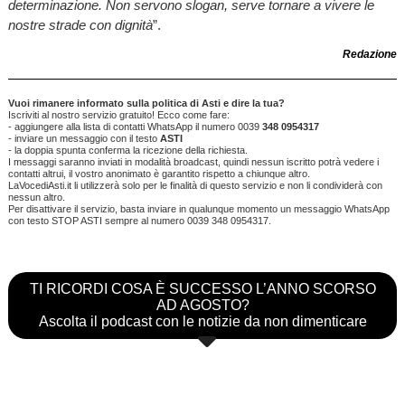
determinazione. Non servono slogan, serve tornare a vivere le
nostre strade con dignità
”.
Redazione
Vuoi rimanere informato sulla politica di Asti e dire la tua?
Iscriviti al nostro servizio gratuito! Ecco come fare:
- aggiungere alla lista di contatti WhatsApp il numero 0039
348 0954317
- inviare un messaggio con il testo
ASTI
- la doppia spunta conferma la ricezione della richiesta.
I messaggi saranno inviati in modalità broadcast, quindi nessun iscritto potrà vedere i
contatti altrui, il vostro anonimato è garantito rispetto a chiunque altro.
LaVocediAsti.it li utilizzerà solo per le finalità di questo servizio e non li condividerà con
nessun altro.
Per disattivare il servizio, basta inviare in qualunque momento un messaggio WhatsApp
con testo STOP ASTI sempre al numero 0039 348 0954317.
TI RICORDI COSA È SUCCESSO L’ANNO SCORSO
AD AGOSTO?
Ascolta il podcast con le notizie da non dimenticare