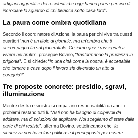
artigiani aggrediti e dei residenti che oggi hanno paura persino di
incrociare lo sguardo di chi bivacca sotto casa loro
”.
La paura come ombra quotidiana
Secondo il coordinatore di Azione, la paura per chi vive tra questi
quartieri “
non è un titolo di giornale, ma un’ombra che ti
accompagna fin sul pianerottolo. Ci siamo quasi rassegnati a
vivere nel brutto
”, prosegue Bovino, “
trasformando la prudenza in
prigionia
”. E si chiede: “
In una città come la nostra, è accettabile
che tornare a casa dopo il lavoro sia diventato un atto di
coraggio?
”
Tre proposte concrete: presidio, sgravi,
illuminazione
Mentre destra e sinistra si rimpallano responsabilità da anni, i
problemi restano tutti lì. “
Asti non ha bisogno di colpevoli da
additare, ma di soluzioni da applicare. Noi scegliamo di stare dalla
parte di chi resiste
”, afferma Bovino, sottolineando che “
la
sicurezza non ha colore politico: è il presupposto per essere