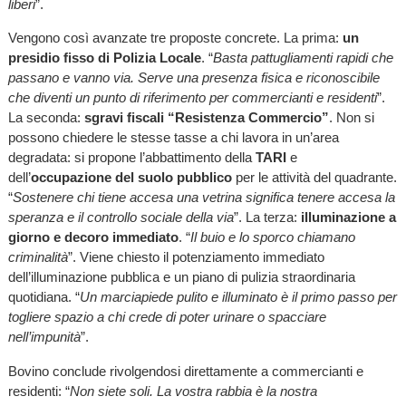
liberi
”.
Vengono così avanzate tre proposte concrete. La prima:
un
presidio fisso di Polizia Locale
. “
Basta pattugliamenti rapidi che
passano e vanno via. Serve una presenza fisica e riconoscibile
che diventi un punto di riferimento per commercianti e residenti
”.
La seconda:
sgravi fiscali “Resistenza Commercio”
. Non si
possono chiedere le stesse tasse a chi lavora in un’area
degradata: si propone l’abbattimento della
TARI
e
dell’
occupazione del suolo pubblico
per le attività del quadrante.
“
Sostenere chi tiene accesa una vetrina significa tenere accesa la
speranza e il controllo sociale della via
”. La terza:
illuminazione a
giorno e decoro immediato
. “
Il buio e lo sporco chiamano
criminalità
”. Viene chiesto il potenziamento immediato
dell’illuminazione pubblica e un piano di pulizia straordinaria
quotidiana. “
Un marciapiede pulito e illuminato è il primo passo per
togliere spazio a chi crede di poter urinare o spacciare
nell’impunità
”.
Bovino conclude rivolgendosi direttamente a commercianti e
residenti: “
Non siete soli. La vostra rabbia è la nostra