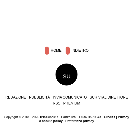
HOME
INDIETRO
SU
REDAZIONE
PUBBLICITÀ
INVIA COMUNICATO
SCRIVI AL DIRETTORE
RSS
PREMIUM
Copyright © 2018 - 2026 IlNazionale.it - Partita Iva: IT 03401570043 -
Credits
|
Privacy
e cookie policy
|
Preferenze privacy