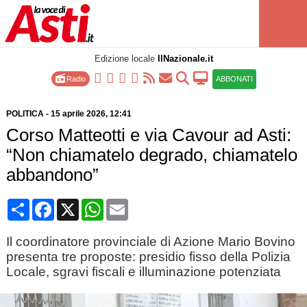
Edizione locale
IlNazionale.it
Radio
ABBONATI
POLITICA
-
15 aprile 2026
, 12:41
Corso Matteotti e via Cavour ad Asti:
“Non chiamatelo degrado, chiamatelo
abbandono”
Condividi
Facebook
X
WhatsApp
Email
Il coordinatore provinciale di Azione Mario Bovino
presenta tre proposte: presidio fisso della Polizia
Locale, sgravi fiscali e illuminazione potenziata