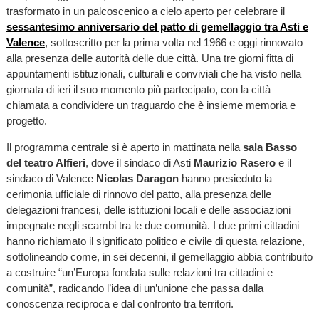
trasformato in un palcoscenico a cielo aperto per celebrare il
sessantesimo anniversario del patto di gemellaggio tra Asti e
Valence
, sottoscritto per la prima volta nel 1966 e oggi rinnovato
alla presenza delle autorità delle due città. Una tre giorni fitta di
appuntamenti istituzionali, culturali e conviviali che ha visto nella
giornata di ieri il suo momento più partecipato, con la città
chiamata a condividere un traguardo che è insieme memoria e
progetto.
Il programma centrale si è aperto in mattinata nella
sala Basso
del teatro Alfieri
, dove il sindaco di Asti
Maurizio Rasero
e il
sindaco di Valence
Nicolas Daragon
hanno presieduto la
cerimonia ufficiale di rinnovo del patto, alla presenza delle
delegazioni francesi, delle istituzioni locali e delle associazioni
impegnate negli scambi tra le due comunità. I due primi cittadini
hanno richiamato il significato politico e civile di questa relazione,
sottolineando come, in sei decenni, il gemellaggio abbia contribuito
a costruire “un’Europa fondata sulle relazioni tra cittadini e
comunità”, radicando l’idea di un’unione che passa dalla
conoscenza reciproca e dal confronto tra territori.