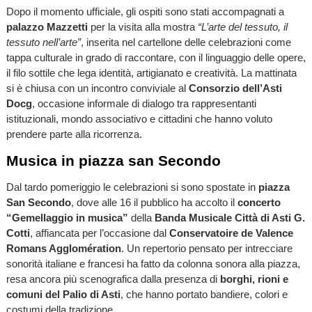
Dopo il momento ufficiale, gli ospiti sono stati accompagnati a
palazzo Mazzetti
per la visita alla mostra
“L’arte del tessuto, il
tessuto nell’arte”
, inserita nel cartellone delle celebrazioni come
tappa culturale in grado di raccontare, con il linguaggio delle opere,
il filo sottile che lega identità, artigianato e creatività. La mattinata
si è chiusa con un incontro conviviale al
Consorzio dell’Asti
Docg
, occasione informale di dialogo tra rappresentanti
istituzionali, mondo associativo e cittadini che hanno voluto
prendere parte alla ricorrenza.
Musica in piazza san Secondo
Dal tardo pomeriggio le celebrazioni si sono spostate in
piazza
San Secondo
, dove alle 16 il pubblico ha accolto il
concerto
“Gemellaggio in musica”
della
Banda Musicale Città di Asti G.
Cotti
, affiancata per l’occasione dal
Conservatoire de Valence
Romans Agglomération
. Un repertorio pensato per intrecciare
sonorità italiane e francesi ha fatto da colonna sonora alla piazza,
resa ancora più scenografica dalla presenza di
borghi, rioni e
comuni del Palio di Asti
, che hanno portato bandiere, colori e
costumi della tradizione.