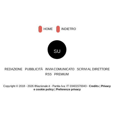
HOME
INDIETRO
SU
REDAZIONE
PUBBLICITÀ
INVIA COMUNICATO
SCRIVI AL DIRETTORE
RSS
PREMIUM
Copyright © 2018 - 2026 IlNazionale.it - Partita Iva: IT 03401570043 -
Credits
|
Privacy
e cookie policy
|
Preferenze privacy