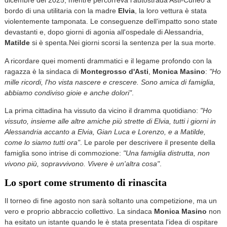
dicembre del 2025, mentre percorreva l'autostrada Asti-Cuneo a
bordo di una utilitaria con la madre
Elvia
, la loro vettura è stata
violentemente tamponata. Le conseguenze dell'impatto sono state
devastanti e, dopo giorni di agonia all'ospedale di Alessandria,
Matilde
si è spenta.Nei giorni scorsi la sentenza per la sua morte.
A ricordare quei momenti drammatici e il legame profondo con la
ragazza è la sindaca di
Montegrosso d'Asti
,
Monica Masino
:
"Ho
mille ricordi, l'ho vista nascere e crescere. Sono amica di famiglia,
abbiamo condiviso gioie e anche dolori"
.
La prima cittadina ha vissuto da vicino il dramma quotidiano:
"Ho
vissuto, insieme alle altre amiche più strette di Elvia, tutti i giorni in
Alessandria accanto a Elvia, Gian Luca e Lorenzo, e a Matilde,
come lo siamo tutti ora"
. Le parole per descrivere il presente della
famiglia sono intrise di commozione:
"Una famiglia distrutta, non
vivono più, sopravvivono. Vivere è un'altra cosa"
.
Lo sport come strumento di rinascita
Il torneo di fine agosto non sarà soltanto una competizione, ma un
vero e proprio abbraccio collettivo. La sindaca
Monica Masino
non
ha esitato un istante quando le è stata presentata l'idea di ospitare