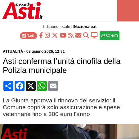
Edizione locale
IlNazionale.it
Radio
ABBONATI
ATTUALITÀ
-
08 giugno 2026
, 12:31
Asti conferma l’unità cinofila della
Polizia municipale
Condividi
Facebook
X
WhatsApp
Email
La Giunta approva il rinnovo del servizio: il
Comune coprirà solo assicurazione e spese
veterinarie fino a 300 euro l’anno