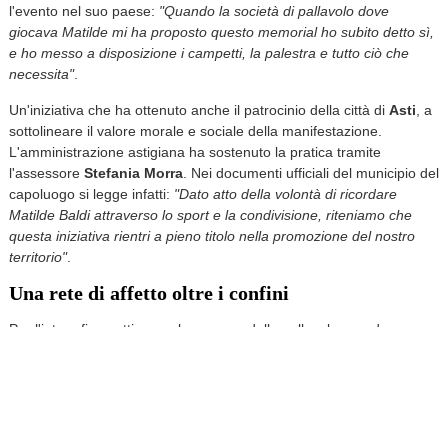
l'evento nel suo paese:
"Quando la società di pallavolo dove
giocava Matilde mi ha proposto questo memorial ho subito detto sì,
e ho messo a disposizione i campetti, la palestra e tutto ciò che
necessita"
.
Un'iniziativa che ha ottenuto anche il patrocinio della città di
Asti
, a
sottolineare il valore morale e sociale della manifestazione.
L'amministrazione astigiana ha sostenuto la pratica tramite
l'assessore
Stefania Morra
. Nei documenti ufficiali del municipio del
capoluogo si legge infatti:
"Dato atto della volontà di ricordare
Matilde Baldi attraverso lo sport e la condivisione, riteniamo che
questa iniziativa rientri a pieno titolo nella promozione del nostro
territorio"
.
Una rete di affetto oltre i confini
Per l'intero fine settimana, le ragazze della pallavolo scenderanno
in campo per celebrare la vita e l'amicizia. Tutto il materiale
promozionale e la locandina dell'evento porteranno impresso anche
il logo istituzionale astigiano, a dimostrazione di come una rete di
solidarietà possa unire i paesi, superare i confini amministrativi e
stringersi attorno a
Elvia
,
Gian Luca
e
Lorenzo
.