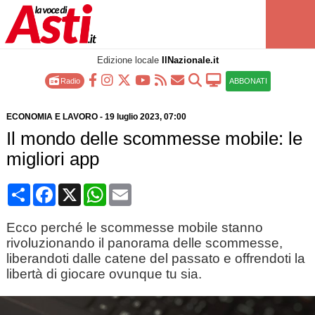
Edizione locale
IlNazionale.it
Radio
ABBONATI
ECONOMIA E LAVORO
-
19 luglio 2023
, 07:00
Il mondo delle scommesse mobile: le
migliori app
Condividi
Facebook
X
WhatsApp
Email
Ecco perché le scommesse mobile stanno
rivoluzionando il panorama delle scommesse,
liberandoti dalle catene del passato e offrendoti la
libertà di giocare ovunque tu sia.