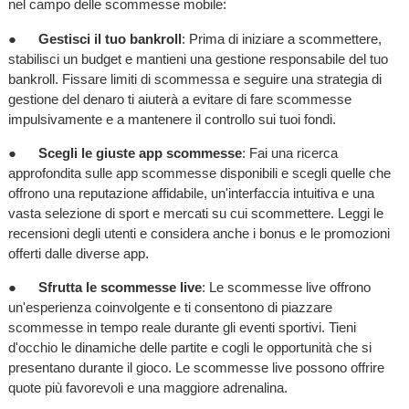
nel campo delle scommesse mobile:
●
Gestisci il tuo bankroll
: Prima di iniziare a scommettere,
stabilisci un budget e mantieni una gestione responsabile del tuo
bankroll. Fissare limiti di scommessa e seguire una strategia di
gestione del denaro ti aiuterà a evitare di fare scommesse
impulsivamente e a mantenere il controllo sui tuoi fondi.
●
Scegli le giuste app scommesse
: Fai una ricerca
approfondita sulle app scommesse disponibili e scegli quelle che
offrono una reputazione affidabile, un'interfaccia intuitiva e una
vasta selezione di sport e mercati su cui scommettere. Leggi le
recensioni degli utenti e considera anche i bonus e le promozioni
offerti dalle diverse app.
●
Sfrutta le scommesse live
: Le scommesse live offrono
un'esperienza coinvolgente e ti consentono di piazzare
scommesse in tempo reale durante gli eventi sportivi. Tieni
d'occhio le dinamiche delle partite e cogli le opportunità che si
presentano durante il gioco. Le scommesse live possono offrire
quote più favorevoli e una maggiore adrenalina.