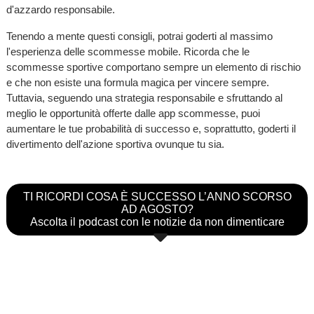
d'azzardo responsabile.
Tenendo a mente questi consigli, potrai goderti al massimo
l'esperienza delle scommesse mobile. Ricorda che le
scommesse sportive comportano sempre un elemento di rischio
e che non esiste una formula magica per vincere sempre.
Tuttavia, seguendo una strategia responsabile e sfruttando al
meglio le opportunità offerte dalle app scommesse, puoi
aumentare le tue probabilità di successo e, soprattutto, goderti il
divertimento dell'azione sportiva ovunque tu sia.
TI RICORDI COSA È SUCCESSO L’ANNO SCORSO
AD AGOSTO?
Ascolta il podcast con le notizie da non dimenticare