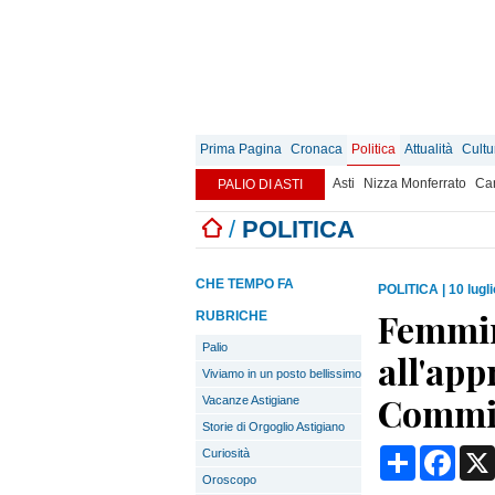
Prima Pagina
Cronaca
Politica
Attualità
Cultu
Asti
Nizza Monferrato
Can
PALIO DI ASTI
/
POLITICA
CHE TEMPO FA
POLITICA
|
10 lugl
Femmini
RUBRICHE
Palio
all'ap
Viviamo in un posto bellissimo
Commis
Vacanze Astigiane
Storie di Orgoglio Astigiano
Condividi
Face
Curiosità
Oroscopo