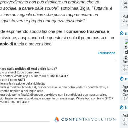
 provvedimento non può risolvere un problema che va
fas
fes
lo sociale, a partire dalle scuole"
, sottolinea Biglia.
"Tuttavia, è
nciare un segnale chiaro che possa rappresentare un
Pal
ro questa vera e propria emergenza nazionale"
.
dis
fir
ude esprimendo soddisfazione per il
consenso trasversale
m
missione, auspicando che questo sia solo il primo passo di un
mpio
di tutela e prevenzione.
Redazione
Amb
per
to sulla politica di Asti e dire la tua?
del
vizio gratuito! Ecco come fare:
a di contatti WhatsApp il numero 0039
348 0954317
m
 con il testo
ASTI
ferma la ricezione della richiesta.
Agr
ati in modalità broadcast, quindi nessun iscritto potrà vedere i contatti altrui, il
Ber
antito rispetto a chiunque altro.
Cav
izzerà solo per le finalità di questo servizio e non li condividerà con nessun altro.
def
rvizio, basta inviare in qualunque momento un messaggio WhatsApp con testo STOP
ro 0039 348 0954317.
l
Ast
dif
dis