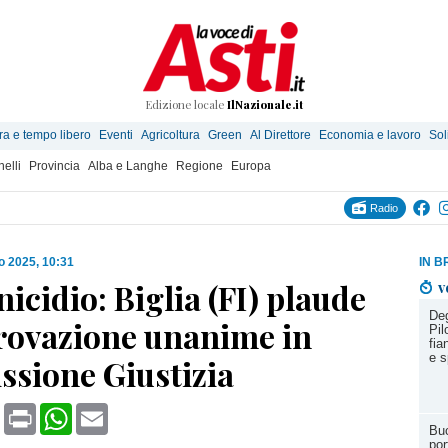
Edizione locale
IlNazionale.it
ra e tempo libero
Eventi
Agricoltura
Green
Al Direttore
Economia e lavoro
Sol
elli
Provincia
Alba e Langhe
Regione
Europa
Radio
io 2025, 10:31
IN B
cidio: Biglia (FI) plaude
v
Deg
provazione unanime in
Pil
fia
e s
sione Giustizia
book
X
Print
WhatsApp
Email
Buc
por