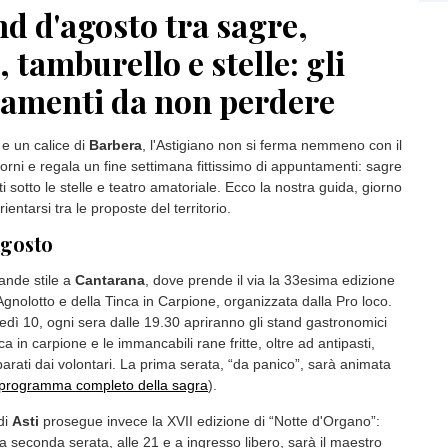
d d'agosto tra sagre,
 tamburello e stelle: gli
amenti da non perdere
 e un calice di
Barbera
, l'Astigiano non si ferma nemmeno con il
iorni e regala un fine settimana fittissimo di appuntamenti: sagre
i sotto le stelle e teatro amatoriale. Ecco la nostra guida, giorno
ientarsi tra le proposte del territorio.
agosto
rande stile a
Cantarana
, dove prende il via la 33esima edizione
Agnolotto e della Tinca in Carpione, organizzata dalla Pro loco.
edì 10, ogni sera dalle 19.30 apriranno gli stand gastronomici
ca in carpione e le immancabili rane fritte, oltre ad antipasti,
parati dai volontari. La prima serata, “da panico”, sarà animata
l programma completo della sagra
).
di
Asti
prosegue invece la XVII edizione di “Notte d'Organo”:
a seconda serata, alle 21 e a ingresso libero, sarà il maestro