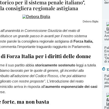
torico per il sistema penale italiano",
den
a consigliera regionale astigiana
Debora Biglia
all'unanimità in Commissione Giustizia del reato di
Tut
tituisce un grande passo in avanti per il nostro sistema
Amb
vivi
ste parole la consigliera regionale astigiana di
Forza Italia,
 commenta l'importante traguardo raggiunto in Parlamento.
Pal
Ema
i Forza Italia per i diritti delle donne
in 
“De
di 
ome il suo partito abbia
storicamente sostenuto
leggi a tutela
g
biamo lavorato per le quote di genere, gli incentivi alla
ribuito all'adozione del Codice Rosso, che poi abbiamo
Pal
Fut
gliorato con nostre proposte"
. L'introduzione del reato
att
pas
inicidio arriva in risposta all'
aumento esponenziale dei casi
ese.
 forte, ma non basta
Pal