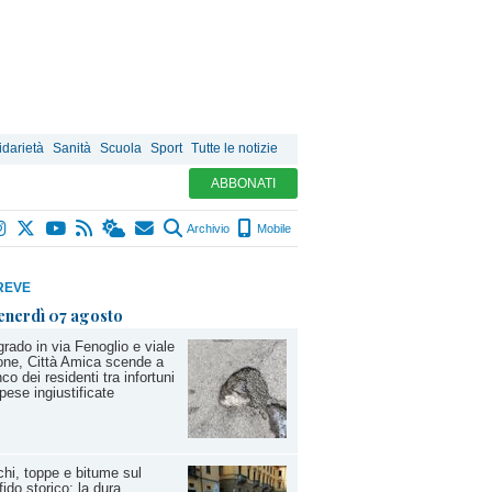
idarietà
Sanità
Scuola
Sport
Tutte le notizie
ABBONATI
Archivio
Mobile
REVE
enerdì 07 agosto
rado in via Fenoglio e viale
one, Città Amica scende a
nco dei residenti tra infortuni
pese ingiustificate
hi, toppe e bitume sul
fido storico: la dura