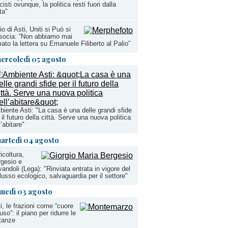
cisti ovunque, la politica resti fuori dalla
ta"
io di Asti, Uniti si Può si
socia: “Non abbiamo mai
mato la lettera su Emanuele Filiberto al Palio”
ercoledì 05 agosto
iente Asti: "La casa è una delle grandi sfide
 il futuro della città. Serve una nuova politica
l’abitare"
artedì 04 agosto
icoltura,
gesio e
andoli (Lega): "Rinviata entrata in vigore del
lusso ecologico, salvaguardia per il settore"
unedì 03 agosto
i, le frazioni come “cuore
fuso”: il piano per ridurre le
tanze