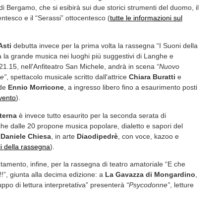
di Bergamo, che si esibirà sui due storici strumenti del duomo, il
entesco e il “Serassi” ottocentesco (
tutte le informazioni sul
Asti
debutta invece per la prima volta la rassegna “I Suoni della
ta la grande musica nei luoghi più suggestivi di Langhe e
 21.15, nell'Anfiteatro San Michele, andrà in scena
“Nuovo
e”
, spettacolo musicale scritto dall'attrice
Chiara Buratti
e
nde
Ennio Morricone
, a ingresso libero fino a esaurimento posti
evento
).
terna
è invece tutto esaurito per la seconda serata di
he dalle 20 propone musica popolare, dialetto e sapori del
o
Daniele Chiesa
, in arte
Diaodipedrè
, con voce, kazoo e
li della rassegna
).
amento, infine, per la rassegna di teatro amatoriale “E che
!!!”, giunta alla decima edizione: a
La Gavazza di Mongardino
,
ruppo di lettura interpretativa” presenterà
“Psycodonne”
, letture
agnate dalla musica dei Tea Tree, a ingresso libero con offerta
ogramma della rassegna
).