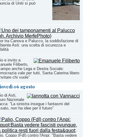
uncia di Uniti si può
or tra Canova e Palucco, la soddisfazione di
iente Asti: una scelta di sicurezza e
bilità
io e invito a
nuele Filiberto,
campo anche Lega e Destra Sociale:
mocrazia vale per tutti, Santa Caterina libero
invitare chi vuole”
iovedì 06 agosto
io di Asti,
uro Nazionale
acca: “La sinistra insegue i fantasmi del
sato, non ha idee per il futuro”
io, Coppo (FdI) contro l'Anpi: "Basta vedere