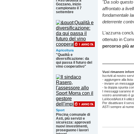
l’Asti debutta a
"Da solo questo
Gozzano, inizio
affrontato a livel
campionato il 7
settembre
fondamentale la
deterrente cont
L'azzurra concl
ottenuto in Com
percorso più a
Agricoltura
"Qualità e
diversificazione: da
qui passa il futuro del
vino cooperativo"
Vuoi rimanere informa
Iscriviti al nostro ser
- aggiungere alla list
- inviare un messaggio
- la doppia spunta con
I messaggi saranno invi
vostro anonimato è gar
LaVocediAsti.it li util
Per disattivare il se
ASTI sempre al nume
Sport
Piscina comunale di
Asti, più servizi e
sicurezza: approvati
nuovi investimenti,
proseguono i lavori