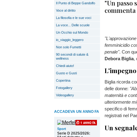
"Un passo s
Il Punto di Beppe Gandolfo
commenta l
Voce al diritto
La filosofia e le sue voci
La voce... Delle scuole
Un Occhio sul Mondo
"L'approvazione 
io_viaggio_leggero
femminicidio cos
Non solo Fumetti
penale"
. Con que
90 secondi di salute &
Debora Biglia
,
wellness
Chiedi aiuto!
L'impegno d
Gusto e Gusti
Copertina
Biglia ricorda c
Fotogallery
delle donne:
"Ab
maternità e cont
Videogallery
ulteriormente mi
specifico di femm
ACCADEVA UN ANNO FA
registrati nel Pa
Un segnale
Sport
Serie D 2025/2026: