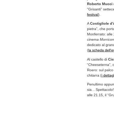
Roberto Mucci
“Grisanti” settec
festival
).
A
Costigliole d'
pietra”, che por
Monferrato: alle
cinema Morricon
dedicato al gra
(
la scheda dell'
Al castello di
Cis
“Cheeseterna”, c
Roero: sul palc
chitarra (
i dettag
Penultimo appunt
sia... Spettacolo
alle 21.15, il “G
semiserie accomp
volontaria (
il pr