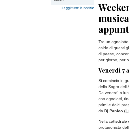
interni
Weeken
Leggi tutte le notizie
musica,
appunt
Tra un agnolotto
caldo di questi g
di paese, concert
per giorno, per or
Venerdì 7 
Si comincia in g
della Sagra dell'
Da venerdì a lun
con agnolotti, tin
primi e dolci pre
da
Dj Panico
(
i
Nella cattedrale 
protagonista dell