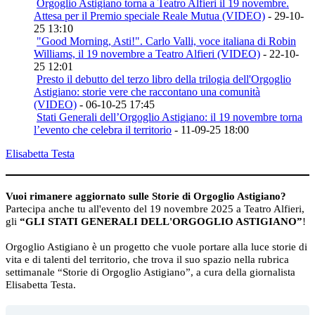
Orgoglio Astigiano torna a Teatro Alfieri il 19 novembre.
Attesa per il Premio speciale Reale Mutua (VIDEO)
- 29-10-
25 13:10
"Good Morning, Asti!". Carlo Valli, voce italiana di Robin
Williams, il 19 novembre a Teatro Alfieri (VIDEO)
- 22-10-
25 12:01
Presto il debutto del terzo libro della trilogia dell'Orgoglio
Astigiano: storie vere che raccontano una comunità
(VIDEO)
- 06-10-25 17:45
Stati Generali dell’Orgoglio Astigiano: il 19 novembre torna
l’evento che celebra il territorio
- 11-09-25 18:00
Elisabetta Testa
Vuoi rimanere aggiornato sulle Storie di Orgoglio Astigiano?
Partecipa anche tu all'evento del 19 novembre 2025 a Teatro Alfieri,
gli
“GLI STATI GENERALI DELL'ORGOGLIO ASTIGIANO”
!
Orgoglio Astigiano è un progetto che vuole portare alla luce storie di
vita e di talenti del territorio, che trova il suo spazio nella rubrica
settimanale “Storie di Orgoglio Astigiano”, a cura della giornalista
Elisabetta Testa.