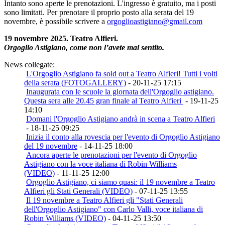
Intanto sono aperte le prenotazioni. L'ingresso è gratuito, ma i posti
sono limitati. Per prenotare il proprio posto alla serata del 19
novembre, è possibile scrivere a
orgoglioastigiano@gmail.com
19 novembre 2025. Teatro Alfieri.
Orgoglio Astigiano, come non l’avete mai sentito.
News collegate:
L'Orgoglio Astigiano fa sold out a Teatro Alfieri! Tutti i volti
della serata (FOTOGALLERY)
- 20-11-25 17:15
Inaugurata con le scuole la giornata dell'Orgoglio astigiano.
Questa sera alle 20.45 gran finale al Teatro Alfieri
- 19-11-25
14:10
Domani l'Orgoglio Astigiano andrà in scena a Teatro Alfieri
- 18-11-25 09:25
Inizia il conto alla rovescia per l'evento di Orgoglio Astigiano
del 19 novembre
- 14-11-25 18:00
Ancora aperte le prenotazioni per l'evento di Orgoglio
Astigiano con la voce italiana di Robin Williams
(VIDEO)
- 11-11-25 12:00
Orgoglio Astigiano, ci siamo quasi: il 19 novembre a Teatro
Alfieri gli Stati Generali (VIDEO)
- 07-11-25 13:55
Il 19 novembre a Teatro Alfieri gli "Stati Generali
dell'Orgoglio Astigiano" con Carlo Valli, voce italiana di
Robin Williams (VIDEO)
- 04-11-25 13:50