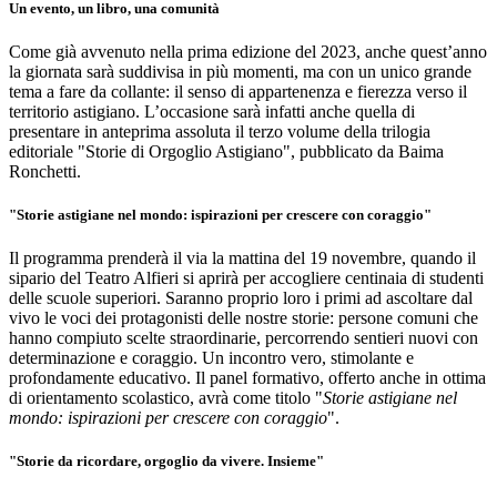
Un evento, un libro, una comunità
Come già avvenuto nella prima edizione del 2023, anche quest’anno
la giornata sarà suddivisa in più momenti, ma con un unico grande
tema a fare da collante: il senso di appartenenza e fierezza verso il
territorio astigiano. L’occasione sarà infatti anche quella di
presentare in anteprima assoluta il terzo volume della trilogia
editoriale "Storie di Orgoglio Astigiano", pubblicato da Baima
Ronchetti.
"Storie astigiane nel mondo: ispirazioni per crescere con coraggio"
Il programma prenderà il via la mattina del 19 novembre, quando il
sipario del Teatro Alfieri si aprirà per accogliere centinaia di studenti
delle scuole superiori. Saranno proprio loro i primi ad ascoltare dal
vivo le voci dei protagonisti delle nostre storie: persone comuni che
hanno compiuto scelte straordinarie, percorrendo sentieri nuovi con
determinazione e coraggio. Un incontro vero, stimolante e
profondamente educativo. Il panel formativo, offerto anche in ottima
di orientamento scolastico, avrà come titolo "
Storie astigiane nel
mondo: ispirazioni per crescere con coraggio
".
"Storie da ricordare, orgoglio da vivere. Insieme"