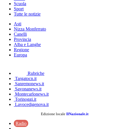
Scuola
Sport
Tutte le notizie
Asti
Nizza Monferrato
Canelli
Provincia
Alba e Langhe
Regione
Europa
Rubriche
Targatocn.it
Sanremonews.it
Savonanews.it
Montecarlonews.it
Torinoggi.it
Lavocedigenova.it
Edizione locale
IlNazionale.it
Radio