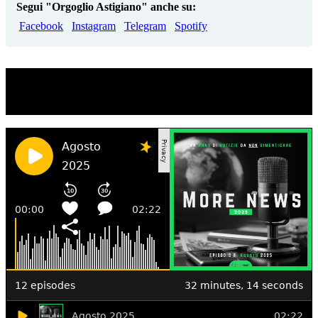
Segui "Orgoglio Astigiano" anche su:
Facebook
Instagram
Telegram
Spotify
TI RICORDI COSA È SUCCESSO L’ANNO
SCORSO AD AGOSTO?
Ascolta il podcast con le notizie da non dimenticare