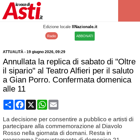
Edizione locale
IlNazionale.it
Radio
ABBONATI
ATTUALITÀ
-
19 giugno 2026
, 09:29
Annullata la replica di sabato di "Oltre
il sipario" al Teatro Alfieri per il saluto
a Gian Porro. Confermata domenica
alle 11
Condividi
Facebook
X
WhatsApp
Email
La decisione per consentire a pubblico e artisti di
partecipare alla commemorazione al Diavolo
Rosso nella giornata di domani. Resta in
programma l'appuntamento di domenica 21