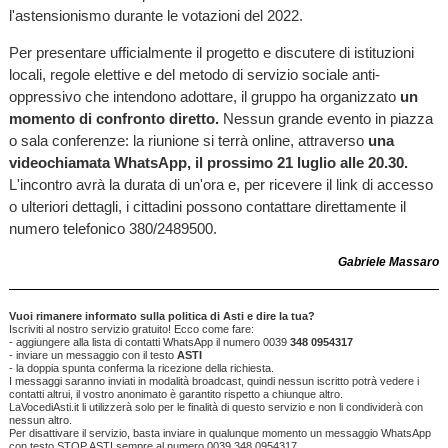
l'astensionismo durante le votazioni del 2022.
Per presentare ufficialmente il progetto e discutere di istituzioni
locali, regole elettive e del metodo di servizio sociale anti-
oppressivo che intendono adottare, il gruppo ha organizzato
un
momento di confronto diretto.
Nessun grande evento in piazza
o sala conferenze: la riunione si terrà online, attraverso
una
videochiamata WhatsApp, il prossimo 21 luglio alle 20.30.
L'incontro avrà la durata di un'ora e, per ricevere il link di accesso
o ulteriori dettagli, i cittadini possono contattare direttamente il
numero telefonico 380/2489500.
Gabriele Massaro
Vuoi rimanere informato sulla politica di Asti e dire la tua?
Iscriviti al nostro servizio gratuito! Ecco come fare:
- aggiungere alla lista di contatti WhatsApp il numero 0039
348 0954317
- inviare un messaggio con il testo
ASTI
- la doppia spunta conferma la ricezione della richiesta.
I messaggi saranno inviati in modalità broadcast, quindi nessun iscritto potrà vedere i
contatti altrui, il vostro anonimato è garantito rispetto a chiunque altro.
LaVocediAsti.it li utilizzerà solo per le finalità di questo servizio e non li condividerà con
nessun altro.
Per disattivare il servizio, basta inviare in qualunque momento un messaggio WhatsApp
con testo STOP ASTI sempre al numero 0039 348 0954317.