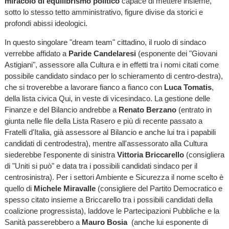
miracolo di equilibrismo politico
capace di mettere insieme,
sotto lo stesso tetto amministrativo, figure divise da storici e
profondi abissi ideologici.
In questo singolare "dream team" cittadino, il ruolo di sindaco
verrebbe affidato a
Paride Candelaresi
(esponente dei "Giovani
Astigiani", assessore alla Cultura e in effetti tra i nomi citati come
possibile candidato sindaco per lo schieramento di centro-destra),
che si troverebbe a lavorare fianco a fianco con
Luca Tomatis
,
della lista civica Qui, in veste di vicesindaco. La gestione delle
Finanze e del Bilancio andrebbe a
Renato Berzano
(entrato in
giunta nelle file della Lista Rasero e più di recente passato a
Fratelli d'Italia, già assessore al Bilancio e anche lui tra i papabili
candidati di centrodestra), mentre all'assessorato alla Cultura
siederebbe l'esponente di sinistra
Vittoria Briccarello
(consigliera
di "Uniti si può" e data tra i possibili candidati sindaco per il
centrosinistra). Per i settori Ambiente e Sicurezza il nome scelto è
quello di
Michele Miravalle
(consigliere del Partito Democratico e
spesso citato insieme a Briccarello tra i possibili candidati della
coalizione progressista), laddove le Partecipazioni Pubbliche e la
Sanità passerebbero a
Mauro Bosia
(anche lui esponente di