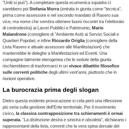
"Uniti si può"). A completare questa ecumenica squadra ci
sarebbero poi
Stefania Morra
(entrata in giunta come "tecnica",
prima come assessore e nel secondo mandato di Rasero sua
vice, ma nome che sembra ottenere buoni riscontri tra l'elettorato
di centrodestra) ai Lavori Pubblici e Patrimonio,
Mario
Malandrone
(consigliere di "Ambiente Asti) ai Servizi Sociali e
Quartieri Popolari, e infine
Riccardo Origlia
(consigliere della
Lista Rasero e attuale assessore alle Manifestazioni) che
manterrebbe le deleghe a Manifestazioni ed Eventi. Una
compagine talmente eterogenea che le sedute della giunta
rischierebbero di trasformarsi in un
vivace dibattito filosofico
sulle correnti politiche
degli ultimi vent'anni, piuttosto che in
riunioni operative.
La burocrazia prima degli slogan
Dietro questa evidente provocazione si cela però una riflessione
più seria sulla gestione dell'Ente territoriale. Per il movimento
civico,
la classica contrapposizione tra schieramenti è ormai
superata
. "
La distinzione destra e sinistra è obsoleta
", dichiarano i
rappresentanti della lista, convinti che la vera spina dorsale del