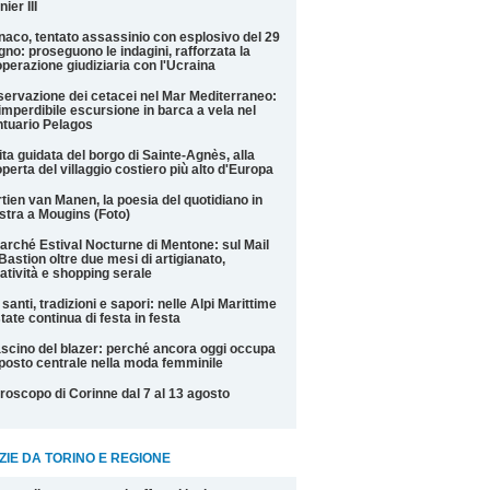
nier III
aco, tentato assassinio con esplosivo del 29
gno: proseguono le indagini, rafforzata la
perazione giudiziaria con l'Ucraina
ervazione dei cetacei nel Mar Mediterraneo:
imperdibile escursione in barca a vela nel
tuario Pelagos
ita guidata del borgo di Sainte-Agnès, alla
perta del villaggio costiero più alto d'Europa
tien van Manen, la poesia del quotidiano in
tra a Mougins (Foto)
Marché Estival Nocturne di Mentone: sul Mail
Bastion oltre due mesi di artigianato,
atività e shopping serale
 santi, tradizioni e sapori: nelle Alpi Marittime
state continua di festa in festa
fascino del blazer: perché ancora oggi occupa
posto centrale nella moda femminile
roscopo di Corinne dal 7 al 13 agosto
ZIE DA TORINO E REGIONE