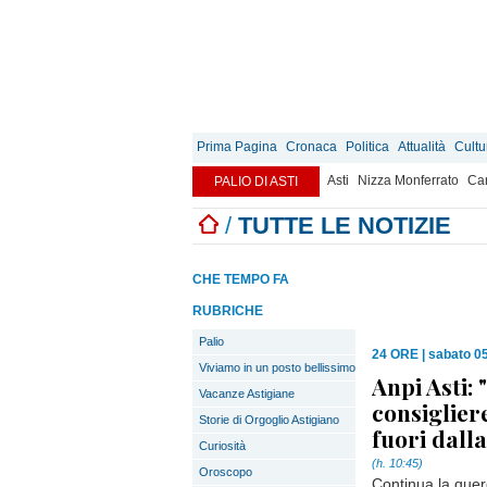
Prima Pagina
Cronaca
Politica
Attualità
Cultu
Asti
Nizza Monferrato
Can
PALIO DI ASTI
/
TUTTE LE NOTIZIE
CHE TEMPO FA
RUBRICHE
Palio
24 ORE
|
sabato 0
Viviamo in un posto bellissimo
Anpi Asti: 
Vacanze Astigiane
consiglier
Storie di Orgoglio Astigiano
fuori dalla
Curiosità
(h. 10:45)
Oroscopo
Continua la quere