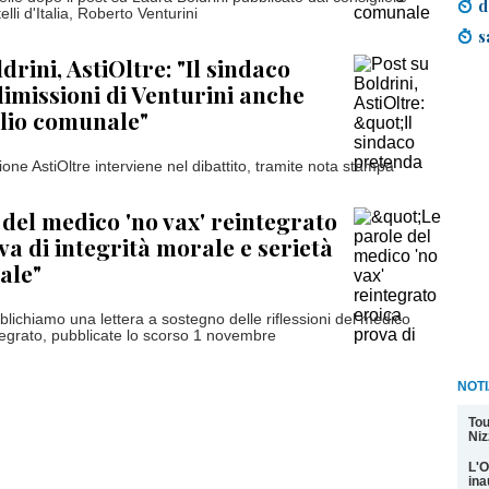
d
lli d'Italia, Roberto Venturini
s
drini, AstiOltre: "Il sindaco
imissioni di Venturini anche
lio comunale"
one AstiOltre interviene nel dibattito, tramite nota stampa
 del medico 'no vax' reintegrato
va di integrità morale e serietà
ale"
lichiamo una lettera a sostegno delle riflessioni del medico
tegrato, pubblicate lo scorso 1 novembre
NOTI
Tou
Niz
L'O
ina