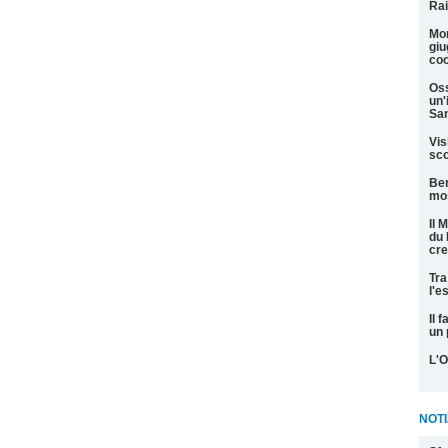
Rai
Mon
giu
coo
Oss
un'
San
Vis
sco
Ber
mos
Il 
du 
cre
Tra
l'e
Il 
un 
L'O
NOTI