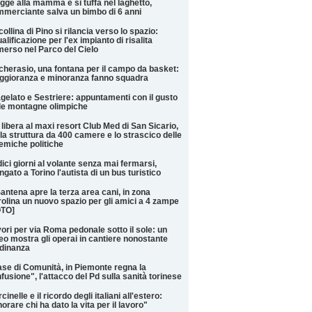
gge alla mamma e si tuffa nel laghetto,
merciante salva un bimbo di 6 anni
collina di Pino si rilancia verso lo spazio:
ualificazione per l'ex impianto di risalita
erso nel Parco del Cielo
cherasio, una fontana per il campo da basket:
gioranza e minoranza fanno squadra
gelato e Sestriere: appuntamenti con il gusto
le montagne olimpiche
 libera al maxi resort Club Med di San Sicario,
 la struttura da 400 camere e lo strascico delle
emiche politiche
ici giorni al volante senza mai fermarsi,
ngato a Torino l'autista di un bus turistico
antena apre la terza area cani, in zona
olina un nuovo spazio per gli amici a 4 zampe
OTO]
ori per via Roma pedonale sotto il sole: un
eo mostra gli operai in cantiere nonostante
rdinanza
se di Comunità, in Piemonte regna la
fusione", l'attacco del Pd sulla sanità torinese
cinelle e il ricordo degli italiani all'estero:
orare chi ha dato la vita per il lavoro"