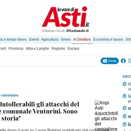
Edizione locale
IlNazionale.it
ra e tempo libero
Eventi
Agricoltura
Green
Al Direttore
Economia e lavoro
Sol
elli
Provincia
Alba e Langhe
Regione
Europa
Radio
ARCH
O
v
I
5 novembre
g
"Intollerabili gli attacchi del
m
e comunale Venturini. Sono
m
 storia"
l
lle dopo il post su Laura Boldrini pubblicato dal consigliere