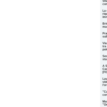
Sfu
com
La 
riq
imm
Bri
mag
Pra
sul
Via
tra
pol
Sed
sta
A S
Car
[F
Lav
vid
l'o
"Ca
con
Mar
"On