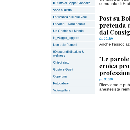
Il Punto di Beppe Gandolfo
comunale di Frate
Voce al diritto
Post su Bol
La filosofia e le sue voci
pretenda d
La voce... Delle scuole
dal Consig
Un Occhio sul Mondo
io_viaggio_leggero
(h. 10:30)
Anche l'associazi
Non solo Fumetti
90 secondi di salute &
wellness
"Le parole
Chiedi aiuto!
eroica pro
Gusto e Gusti
profession
Copertina
(h. 08:20)
Fotogallery
Riceviamo e pubb
anestesista rein
Videogallery