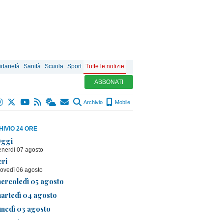
idarietà
Sanità
Scuola
Sport
Tutte le notizie
ABBONATI
Archivio
Mobile
IVIO 24 ORE
ggi
enerdì 07 agosto
eri
iovedì 06 agosto
ercoledì 05 agosto
artedì 04 agosto
unedì 03 agosto