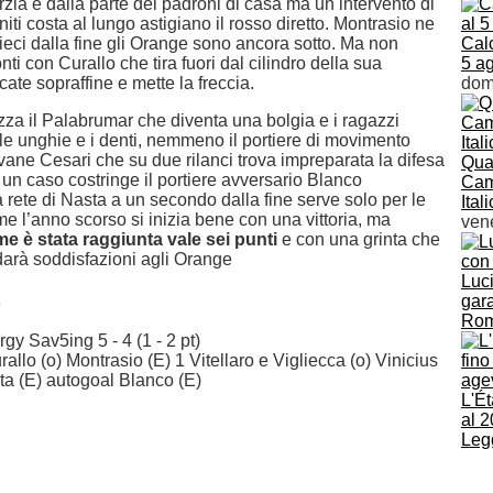
rzia è dalla parte dei padroni di casa ma un intervento di
niti costa al lungo astigiano il rosso diretto. Montrasio ne
dieci dalla fine gli Orange sono ancora sotto. Ma non
Calc
nti con Curallo che tira fuori dal cilindro della sua
5 ag
ate sopraffine e mette la freccia.
dom
izza il Palabrumar che diventa una bolgia e i ragazzi
le unghie e i denti, nemmeno il portiere di movimento
vane Cesari che su due rilanci trova impreparata la difesa
Quat
 un caso costringe il portiere avversario Blanco
Camp
a rete di Nasta a un secondo dalla fine serve solo per le
Ital
me l’anno scorso si inizia bene con una vittoria, ma
vene
e è stata raggiunta vale sei punti
e con una grinta che
arà soddisfazioni agli Orange
Luci
o
gara
Ro
y Sav5ing 5 - 4 (1 - 2 pt)
rallo (o) Montrasio (E) 1 Vitellaro e Vigliecca (o) Vinicius
ta (E) autogoal Blanco (E)
L'É
al 2
Legg