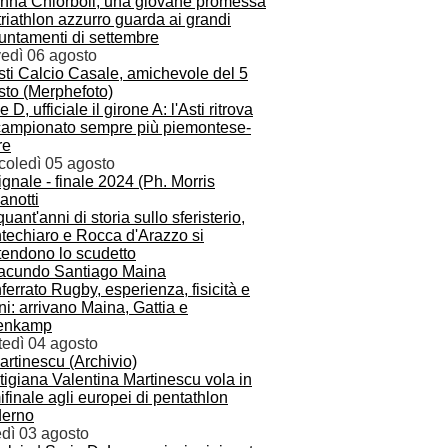
anna Chiorboli, una giovane promessa
triathlon azzurro guarda ai grandi
untamenti di settembre
vedì 06 agosto
e D, ufficiale il girone A: l'Asti ritrova
campionato sempre più piemontese-
re
coledì 05 agosto
uant'anni di storia sullo sferisterio,
techiaro e Rocca d'Arazzo si
tendono lo scudetto
errato Rugby, esperienza, fisicità e
rni: arrivano Maina, Gattia e
enkamp
tedì 04 agosto
tigiana Valentina Martinescu vola in
finale agli europei di pentathlon
erno
edì 03 agosto