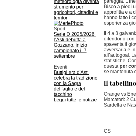
pareggia. L’ine
meteorologia diventa
Bisco a piedi u
strumento per
approfitta e a 
agricoltori, cittadini e
hanno fatto i co
territori
esperienza gioc
Sport
Il 4 a 3 galvan
Serie D 2025/2026:
difendono con 
l’Asti debutta a
spaventa il gio
Gozzano, inizio
avversaria e in
campionato il 7
all’autogoal. L
settembre
statistiche. Co
questa
per com
Eventi
se mantenuta d
Buttigliera d'Asti
celebra la tradizione
Il tabellin
con la Sagra
dell'aglio e del
Orange vs Energ
tacchino
Marcatori: 2 Cu
Leggi tutte le notizie
Sardella e Nas
CS