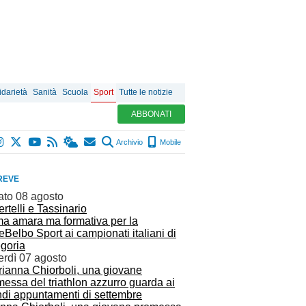
idarietà
Sanità
Scuola
Sport
Tutte le notizie
ABBONATI
Archivio
Mobile
REVE
ato 08 agosto
a amara ma formativa per la
eBelbo Sport ai campionati italiani di
egoria
erdì 07 agosto