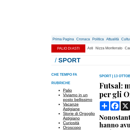
Prima Pagina
Cronaca
Politica
Attualità
Cultu
Asti
Nizza Monferrato
Can
PALIO DI ASTI
/
SPORT
CHE TEMPO FA
SPORT
|
13 OTTOB
Futsal: 
RUBRICHE
Palio
per gli 
Viviamo in un
posto bellissimo
Condividi
Face
Vacanze
Astigiane
Storie di Orgoglio
Nonostante
Astigiano
Curiosità
hanno avu
Oroscopo