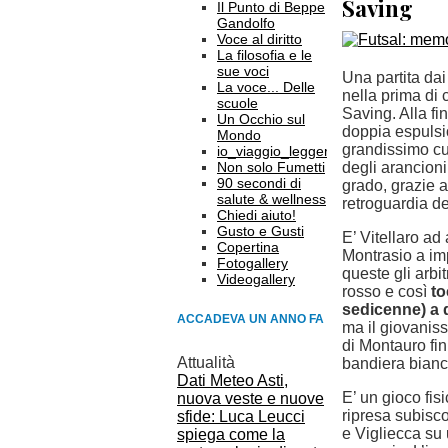
Saving
Il Punto di Beppe
Gandolfo
Voce al diritto
La filosofia e le
sue voci
Una partita dai
La voce... Delle
nella prima di 
scuole
Saving. Alla fi
Un Occhio sul
doppia espulsio
Mondo
grandissimo cuo
io_viaggio_leggero
Non solo Fumetti
degli arancioni
90 secondi di
grado, grazie a
salute & wellness
retroguardia de
Chiedi aiuto!
Gusto e Gusti
E’ Vitellaro a
Copertina
Montrasio a imp
Fotogallery
queste gli arbi
Videogallery
rosso e così
to
sedicenne) a d
ACCADEVA UN ANNO FA
ma il giovaniss
di Montauro fin
Attualità
bandiera bian
Dati Meteo Asti,
E’ un gioco fis
nuova veste e nuove
ripresa subisc
sfide: Luca Leucci
e Vigliecca su
spiega come la