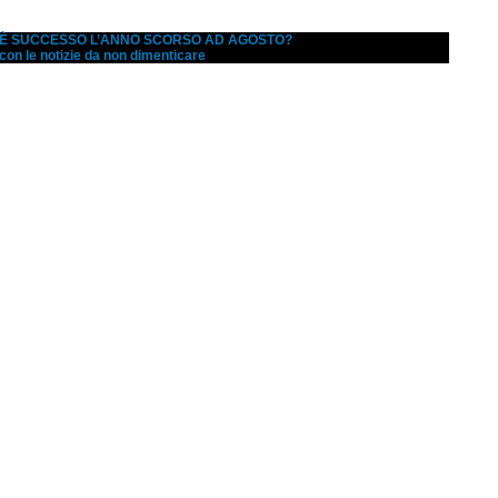
A È SUCCESSO L’ANNO SCORSO AD AGOSTO?
 con le notizie da non dimenticare