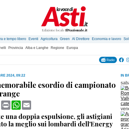
Edizione locale
IlNazionale.it
ra e tempo libero
Eventi
Agricoltura
Green
Al Direttore
Economia e lavoro
Sol
elli
Provincia
Alba e Langhe
Regione
Europa
Radio
RE 2024, 09:22
IN B
memorabile esordio di campionato
sab
Orange
Rom
Vall
book
X
Print
WhatsApp
Email
cat
ven
 una doppia espulsione, gli astigiani
to la meglio sui lombardi dell'Energy