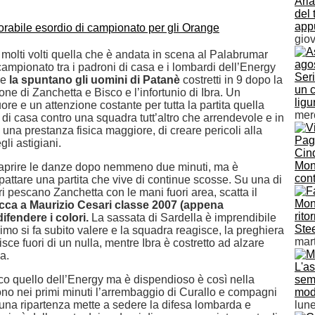
Ari
del 
app
gio
 molti volti quella che è andata in scena al Palabrumar
campionato tra i padroni di casa e i lombardi dell’Energy
Seri
ne
la spuntano gli uomini di Patanè
costretti in 9 dopo la
un 
ne di Zanchetta e Bisco e l’infortunio di Ibra. Un
ligu
re e un attenzione costante per tutta la partita quella
mer
 di casa contro una squadra tutt’altro che arrendevole e in
 una prestanza fisica maggiore, di creare pericoli alla
gli astigiani.
Cinq
Mon
d aprire le danze dopo nemmeno due minuti, ma è
con
attare una partita che vive di continue scosse. Su una di
tri pescano Zanchetta con le mani fuori area, scatta il
Monf
cca a Maurizio Cesari classe 2007 (appena
rito
ifendere i colori.
La sassata di Sardella è imprendibile
Ste
imo si fa subito valere e la squadra reagisce, la preghiera
mar
isce fuori di un nulla, mentre Ibra è costretto ad alzare
ca.
L'as
ico quello dell’Energy ma è dispendioso è così nella
semi
ono nei primi minuti l’arrembaggio di Curallo e compagni
mod
 una ripartenza mette a sedere la difesa lombarda e
lun