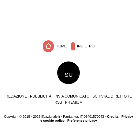
HOME
INDIETRO
SU
REDAZIONE
PUBBLICITÀ
INVIA COMUNICATO
SCRIVI AL DIRETTORE
RSS
PREMIUM
Copyright © 2018 - 2026 IlNazionale.it - Partita Iva: IT 03401570043 -
Credits
|
Privacy
e cookie policy
|
Preferenze privacy