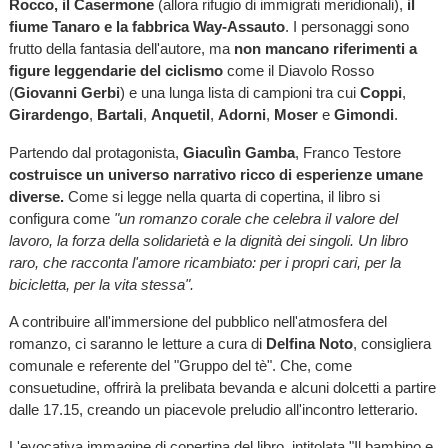
Rocco, il Casermone
(allora rifugio di immigrati meridionali),
il
fiume Tanaro e la fabbrica Way-Assauto
. I personaggi sono
frutto della fantasia dell'autore, ma
non mancano riferimenti a
figure leggendarie del ciclismo
come il Diavolo Rosso
(
Giovanni Gerbi
) e una lunga lista di campioni tra cui
Coppi
,
Girardengo
,
Bartali
,
Anquetil
,
Adorni
,
Moser
e
Gimondi
.
Partendo dal protagonista,
Giaculìn Gamba
, Franco Testore
costruisce un universo narrativo ricco di esperienze umane
diverse.
Come si legge nella quarta di copertina, il libro si
configura come
"un romanzo corale che celebra il valore del
lavoro, la forza della solidarietà e la dignità dei singoli. Un libro
raro, che racconta l'amore ricambiato: per i propri cari, per la
bicicletta, per la vita stessa".
A contribuire all'immersione del pubblico nell'atmosfera del
romanzo, ci saranno le letture a cura di
Delfina Noto
, consigliera
comunale e referente del "Gruppo del tè". Che, come
consuetudine, offrirà la prelibata bevanda e alcuni dolcetti a partire
dalle 17.15, creando un piacevole preludio all'incontro letterario.
L'evocativa immagine di copertina del libro, intitolata "Il bambino e