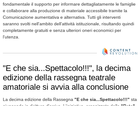
fondamentale il supporto per informare dettagliatamente le famiglie
e collaborare alla produzione di materiale accessibile tramite la
Comunicazione aumentativa e alternativa. Tutti gli interventi
saranno svolti nell'ambito dell'attività istituzionale, risultando quindi
completamente gratuiti e senza ulteriori oneri economici per
l'utenza.
"E che sia...Spettacolo!!!", la decima
edizione della rassegna teatrale
amatoriale si avvia alla conclusione
La decima edizione della Rassegna
"E che sia...Spettacolo!!!"
sta
giungendo in dirittura d'arrivo. L'iniziativa, organizzata dalla
"Rete"
del Teatro Amatoriale
in collaborazione con il
Crasl19
e la
FITel
provinciale
, ha già regalato al pubblico una serata all'insegna del
divertimento.
Venerdì 31 luglio
, a
La Gavazza di Mongardino
, è
andata in scena la compagnia
"Dal Teatro e...Poi"
, i cui attori
hanno fatto divertire il numeroso pubblico intervenuto, ottenendo