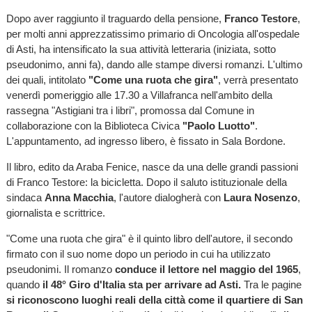
Dopo aver raggiunto il traguardo della pensione,
Franco Testore
,
per molti anni apprezzatissimo primario di Oncologia all'ospedale
di Asti, ha intensificato la sua attività letteraria (iniziata, sotto
pseudonimo, anni fa), dando alle stampe diversi romanzi. L'ultimo
dei quali, intitolato
"Come una ruota che gira"
, verrà presentato
venerdì pomeriggio alle 17.30 a Villafranca nell'ambito della
rassegna "Astigiani tra i libri", promossa dal Comune in
collaborazione con la Biblioteca Civica
"Paolo Luotto"
.
L'appuntamento, ad ingresso libero, è fissato in Sala Bordone.
Il libro, edito da Araba Fenice, nasce da una delle grandi passioni
di Franco Testore: la bicicletta. Dopo il saluto istituzionale della
sindaca
Anna Macchia
, l'autore dialogherà con
Laura Nosenzo
,
giornalista e scrittrice.
"Come una ruota che gira" è il quinto libro dell'autore, il secondo
firmato con il suo nome dopo un periodo in cui ha utilizzato
pseudonimi. Il romanzo
conduce il lettore nel maggio del 1965
,
quando
il 48° Giro d'Italia sta per arrivare ad Asti.
Tra le pagine
si riconoscono luoghi reali della città come il quartiere di San