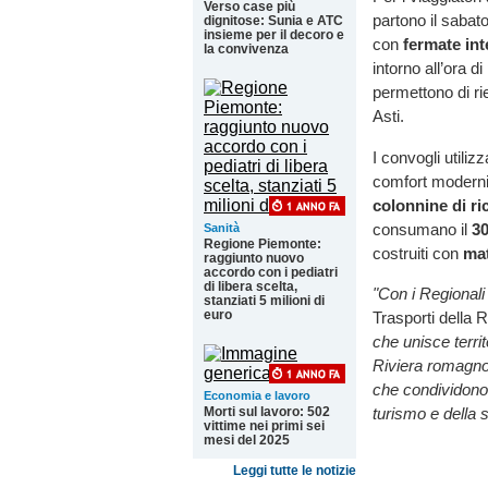
Verso case più
partono il saba
dignitose: Sunia e ATC
insieme per il decoro e
con
fermate int
la convivenza
intorno all’ora d
permettono di ri
Asti.
I convogli utiliz
comfort moder
colonnine di ric
consumano il
30
Sanità
Regione Piemonte:
costruiti con
mat
raggiunto nuovo
accordo con i pediatri
di libera scelta,
"Con i Regional
stanziati 5 milioni di
euro
Trasporti della
che unisce terri
Riviera romagnol
che condividono 
Economia e lavoro
turismo e della s
Morti sul lavoro: 502
vittime nei primi sei
mesi del 2025
Leggi tutte le notizie