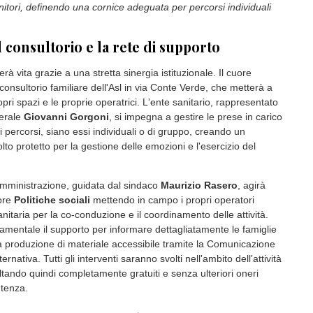
le di Asti ha dato il via libera a un'importante convenzione
zienda sanitaria locale per affrontare un tema delicato e spesso
ta del progetto sperimentale dedicato agli interventi sulla
fettività per persone con disabilità e neurodivergenze. L'iniziativa,
animità su proposta dell'assessore ai
Servizi sociali
e
Sanità
 punta a garantire il pieno godimento dei diritti in linea con la
lla disabilità.
i documenti ufficiali, l'obiettivo principale del progetto è
ova strada:
"La dimensione della sessualità e dell'affettività è
e un diritto fondamentale per le persone con disabilità e
"
. Il testo dell'accordo evidenzia inoltre quanto sia cruciale un
tà, con l'intento di:
"Superare stereotipi e tabù, spesso
nitori, definendo una cornice adeguata per percorsi individuali
l consultorio e la rete di supporto
erà vita grazie a una stretta sinergia istituzionale. Il cuore
 consultorio familiare dell'Asl in via Conte Verde, che metterà a
opri spazi e le proprie operatrici. L'ente sanitario, rappresentato
nerale
Giovanni Gorgoni
, si impegna a gestire le prese in carico