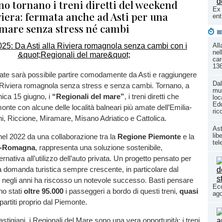
no tornano i treni diretti del weekend
Ex 
viera: fermata anche ad Asti per una
ent
 mare senza stress né cambi
m
All
nel
car
136
ate sarà possibile partire comodamente da Asti e raggiungere
Dal
a Riviera romagnola senza stress e senza cambi. Tornano, a
mu
ica 15 giugno, i
“Regionali del mare”
, i treni diretti che
loc
Edo
monte con alcune delle località balneari più amate dell’Emilia-
ric
, Riccione, Miramare, Misano Adriatico e Cattolica.
Ast
lib
o nel 2022 da una collaborazione tra la
Regione Piemonte
e la
tel
a-Romagna
, rappresenta una soluzione sostenibile,
ernativa all’utilizzo dell’auto privata. Un progetto pensato per
 domanda turistica sempre crescente, in particolare dal
 negli anni ha riscosso un notevole successo. Basti pensare
Eco
no stati
oltre 95.000
i passeggeri a bordo di questi treni,
quasi
ago
partiti proprio dal Piemonte.
 astigiani, i Regionali del Mare sono una vera opportunità: i treni