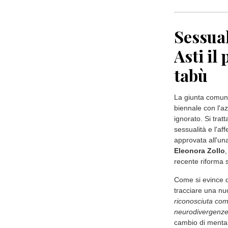
Sessual
Asti il
tabù