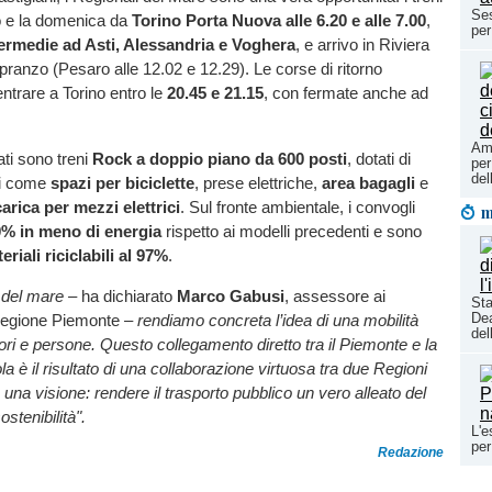
Ses
to e la domenica da
Torino Porta Nuova alle 6.20 e alle 7.00
,
per
ermedie ad Asti, Alessandria e Voghera
, e arrivo in Riviera
i pranzo (Pesaro alle 12.02 e 12.29). Le corse di ritorno
entrare a Torino entro le
20.45 e 21.15
, con fermate anche ad
Amb
zati sono treni
Rock a doppio piano da 600 posti
, dotati di
per
del
ni come
spazi per biciclette
, prese elettriche,
area bagagli
e
arica per mezzi elettrici
. Sul fronte ambientale, i convogli
m
% in meno di energia
rispetto ai modelli precedenti e sono
eriali riciclabili al 97%
.
i del mare –
ha dichiarato
Marco Gabusi
, assessore ai
Sta
Dea
 Regione Piemonte
– rendiamo concreta l’idea di una mobilità
del
tori e persone. Questo collegamento diretto tra il Piemonte e la
a è il risultato di una collaborazione virtuosa tra due Regioni
una visione: rendere il trasporto pubblico un vero alleato del
ostenibilità".
L'e
per
Redazione