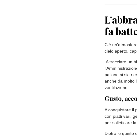
e l'attivazione d
perimetro di asco
consenso.
Dal canto suo l'
attraverso il set
dell'area socio s
Sarà inoltre fon
e collaborare al
aumentativa e alte
istituzionale, ri
economici per l'
L'abbra
fa batt
C'è un'atmosfera
cielo aperto, cap