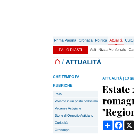
Prima Pagina
Cronaca
Politica
Attualità
Cultu
Asti
Nizza Monferrato
Can
PALIO DI ASTI
/
ATTUALITÀ
CHE TEMPO FA
ATTUALITÀ
|
13 gi
Estate 
RUBRICHE
Palio
romagn
Viviamo in un posto bellissimo
"Region
Vacanze Astigiane
Storie di Orgoglio Astigiano
Condividi
Face
Curiosità
Oroscopo