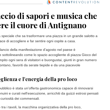
ei percorsi, siano essi individuali o di gruppo, creando un
lto protetto per la gestione delle emozioni e l'esercizio del
amministrazione, guidata dal sindaco
Maurizio Rasero
, agirà
tore
Politiche sociali
mettendo in campo i propri operatori
anitaria per la co-conduzione e il coordinamento delle attività.
damentale il supporto per informare dettagliatamente le famiglie
la produzione di materiale accessibile tramite la Comunicazione
rnativa. Tutti gli interventi saranno svolti nell'ambito dell'attività
sultando quindi completamente gratuiti e senza ulteriori oneri
utenza.
ccio di sapori e musica che
ere il cuore di Antignano
 speciale che sa trasformare una piazza in un grande salotto a
ace di accogliere e far sentire ogni ospite a casa.