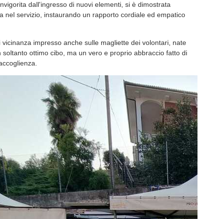
ilancio della manifestazione d'agosto nel paese è
e sottolineando come lo spazio accogliente di piazza Gioco del
empito ogni sera di visitatori e buongustai, giunti in gran numero
ontano, favoriti da serate tiepide e da una piacevole
glienza e l'energia della pro loco
pubblico è stata un'offerta gastronomica capace di rinnovarsi
enuini e curati nell'esecuzione, arricchiti da guizzi estrosi pensati
a curiosità dei commensali.
e tra i tavoli, la macchina organizzativa della pro loco,
vigorita dall'ingresso di nuovi elementi, si è dimostrata
da nel servizio, instaurando un rapporto cordiale ed empatico
 vicinanza impresso anche sulle magliette dei volontari, nate
 soltanto ottimo cibo, ma un vero e proprio abbraccio fatto di
accoglienza.