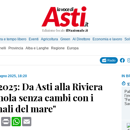
Edizione locale
IlNazionale.it
ra e tempo libero
Eventi
Agricoltura
Green
Al Direttore
Economia e lavoro
Sol
elli
Provincia
Alba e Langhe
Regione
Europa
Radio
ugno 2025, 18:20
IN B
2025: Da Asti alla Riviera
g
Pal
ola senza cambi con i
l’i
“Fe
Sav
ali del mare"
book
X
Print
WhatsApp
Email