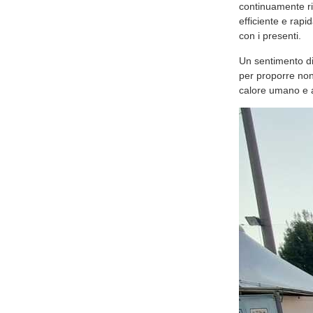
A tracciare un b
l'Amministrazion
pallone si sia ri
anche da molto l
ventilazione.
Gusto, acco
A conquistare il 
con piatti vari, g
per solleticare l
Dietro le quinte 
continuamente rin
efficiente e rapi
con i presenti.
Un sentimento di
per proporre non
calore umano e 