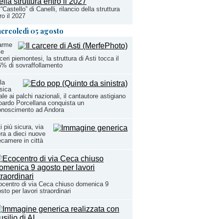
“Castello” di Canelli, rilancio della struttura
ro il 2027
ercoledì 05 agosto
arme
le
ceri piemontesi, la struttura di Asti tocca il
% di sovraffollamento
la
sica
ale ai palchi nazionali, il cantautore astigiano
ardo Porcellana conquista un
onoscimento ad Andora
i più sicura, via
era a dieci nuove
ecamere in città
centro di via Ceca chiuso domenica 9
sto per lavori straordinari