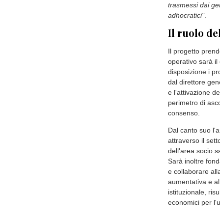
La giunta comuna
biennale con l'a
ignorato. Si trat
sessualità e l'af
approvata all'un
Eleonora Zollo
,
recente riforma su
Come si evince da
tracciare una nu
riconosciuta com
neurodivergenze
cambio di mentali
trasmessi dai ge
adhocratici"
.
Il ruolo de
Il progetto prend
operativo sarà il
disposizione i pr
dal direttore ge