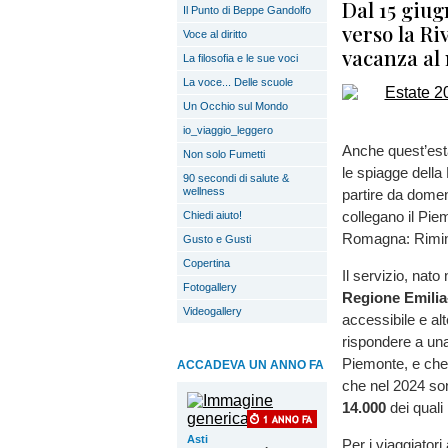
Dal 15 giug
Il Punto di Beppe Gandolfo
verso la Ri
Voce al diritto
vacanza al
La filosofia e le sue voci
La voce... Delle scuole
Un Occhio sul Mondo
io_viaggio_leggero
Anche quest’est
Non solo Fumetti
le spiagge dell
90 secondi di salute &
wellness
partire da domen
collegano il Pie
Chiedi aiuto!
Romagna: Rimini
Gusto e Gusti
Copertina
Il servizio, nat
Fotogallery
Regione Emili
Videogallery
accessibile e alt
rispondere a una
Piemonte, e che
ACCADEVA UN ANNO FA
che nel 2024 so
14.000
dei quali 
Asti
Per i viaggiatori