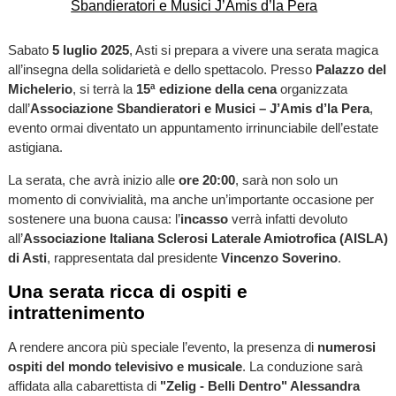
Sabato
5 luglio 2025
, Asti si prepara a vivere una serata magica
all’insegna della solidarietà e dello spettacolo. Presso
Palazzo del
Michelerio
, si terrà la
15ª edizione della cena
organizzata
dall’
Associazione Sbandieratori e Musici – J’Amis d’la Pera
,
evento ormai diventato un appuntamento irrinunciabile dell’estate
astigiana.
La serata, che avrà inizio alle
ore 20:00
, sarà non solo un
momento di convivialità, ma anche un’importante occasione per
sostenere una buona causa: l’
incasso
verrà infatti devoluto
all’
Associazione Italiana Sclerosi Laterale Amiotrofica (AISLA)
di Asti
, rappresentata dal presidente
Vincenzo Soverino
.
Una serata ricca di ospiti e
intrattenimento
A rendere ancora più speciale l’evento, la presenza di
numerosi
ospiti del mondo televisivo e musicale
. La conduzione sarà
affidata alla cabarettista di
"Zelig - Belli Dentro" Alessandra