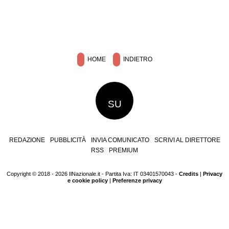
HOME
INDIETRO
SU
REDAZIONE
PUBBLICITÀ
INVIA COMUNICATO
SCRIVI AL DIRETTORE
RSS
PREMIUM
Copyright © 2018 - 2026 IlNazionale.it - Partita Iva: IT 03401570043 -
Credits
|
Privacy
e cookie policy
|
Preferenze privacy