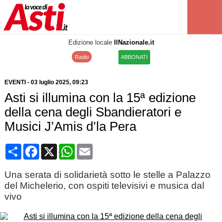
Edizione locale
IlNazionale.it
Radio
ABBONATI
EVENTI
-
03 luglio 2025
, 09:23
Asti si illumina con la 15ª edizione
della cena degli Sbandieratori e
Musici J’Amis d’la Pera
Condividi
Facebook
X
WhatsApp
Email
Una serata di solidarietà sotto le stelle a Palazzo
del Michelerio, con ospiti televisivi e musica dal
vivo