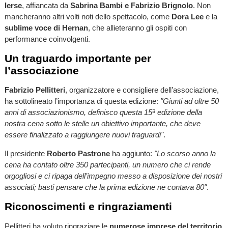
Ierse
, affiancata da
Sabrina Bambi e Fabrizio Brignolo
. Non
mancheranno altri volti noti dello spettacolo, come
Dora Lee
e la
sublime voce di Hernan
, che allieteranno gli ospiti con
performance coinvolgenti.
Un traguardo importante per
l’associazione
Fabrizio Pellitteri
, organizzatore e consigliere dell’associazione,
ha sottolineato l’importanza di questa edizione:
"Giunti ad oltre 50
anni di associazionismo, definisco questa 15ª edizione della
nostra cena sotto le stelle un obiettivo importante, che deve
essere finalizzato a raggiungere nuovi traguardi"
.
Il presidente
Roberto Pastrone
ha aggiunto:
"Lo scorso anno la
cena ha contato oltre 350 partecipanti, un numero che ci rende
orgogliosi e ci ripaga dell’impegno messo a disposizione dei nostri
associati; basti pensare che la prima edizione ne contava 80"
.
Riconoscimenti e ringraziamenti
Pellitteri ha voluto ringraziare le
numerose imprese del territorio