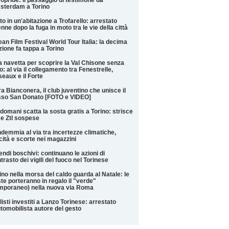
opride: il passaggio di testimone da
sterdam a Torino
to in un'abitazione a Trofarello: arrestato
nne dopo la fuga in moto tra le vie della città
an Film Festival World Tour Italia: la decima
zione fa tappa a Torino
 navetta per scoprire la Val Chisone senza
o: al via il collegamento tra Fenestrelle,
eaux e il Forte
a Bianconera, il club juventino che unisce il
sso San Donato [FOTO e VIDEO]
domani scatta la sosta gratis a Torino: strisce
 e Ztl sospese
demmia al via tra incertezze climatiche,
cità e scorte nei magazzini
endi boschivi: continuano le azioni di
trasto dei vigili del fuoco nel Torinese
ino nella morsa del caldo guarda al Natale: le
te porteranno in regalo il "verde"
mporaneo) nella nuova via Roma
listi investiti a Lanzo Torinese: arrestato
utomobilista autore del gesto