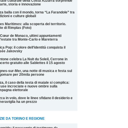
state culturale della Costa Azzurra sorprende
 arte, storia e innovazione
za balla con il mondo, torna “La Farandole” tra
dizioni e culture globali
es Maritimes: alla scoperta del territorio.
te di Rimplas (Foto)
Cœur de Monaco, ultimi appuntamenti
l’estate tra Monte-Carlo e Mareterra
ica Pop: il colore dell’identità conquista il
sée Jakovsky
tone celebra La Nuit du Soleil, Cerrone in
certo gratuito alle Sablettes il 15 agosto
nes-sur-Mer, una notte di musica e festa sul
gomare per 20mila persone
za, il caso della testa di maiale si complica:
use incrociate e nuove ombre sulla
pagna elettorale
ca in volo, dove le linee sfidano il desiderio e
meraviglia ha un prezzo
ZIE DA TORINO E REGIONE