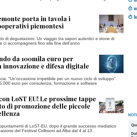
m
l
emonte porta in tavola i
ooperativi piemontesi
clo di degustazioni. Un viaggio tra sapori autentici e storie di
 ci accompagnerà fino alla fine dell’anno
ndo da 100mila euro per
n innovazione e difesa digitale
cia: "Un'occasione irripetibile per un nuovo ciclo di sviluppo".
a 5.000 euro per consulenza, formazione e software
 con LoST EU! Le prossime tappe
to di promozione delle piccole
ellenza
NOTI
Qua
appuntamenti di LoST-EU, dopo il grande successo mediatico
casione del Festival Collisioni ad Alba dal 4 al 13...
Dal