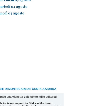
artedì 04 agosto
unedì 03 agosto
ZIE DI MONTECARLO E COSTA AZZURRA
ndo una vignetta vale come mille editoriali
le incisioni rupestri a Blake e Mortimer: