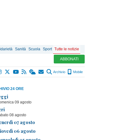
idarietà
Sanità
Scuola
Sport
Tutte le notizie
ABBONATI
Archivio
Mobile
IVIO 24 ORE
ggi
omenica 09 agosto
eri
abato 08 agosto
enerdì 07 agosto
iovedì 06 agosto
ercoledì 05 agosto