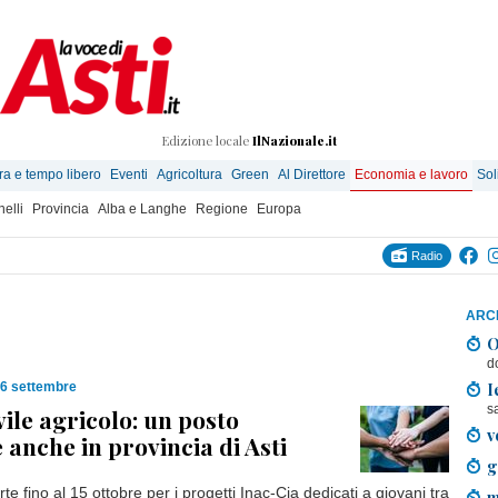
Edizione locale
IlNazionale.it
ra e tempo libero
Eventi
Agricoltura
Green
Al Direttore
Economia e lavoro
Sol
elli
Provincia
Alba e Langhe
Regione
Europa
Radio
ARCH
O
d
I
16 settembre
s
vile agricolo: un posto
v
 anche in provincia di Asti
g
e fino al 15 ottobre per i progetti Inac-Cia dedicati a giovani tra
m