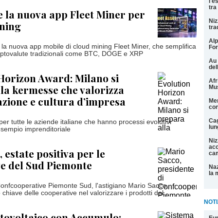
l'e
tra
e la nuova app Fleet Miner per
Niz
ining
tra
Alp
e la nuova app mobile di cloud mining Fleet Miner, che semplifica
For
criptovalute tradizionali come BTC, DOGE e XRP
Au 
del
Horizon Award: Milano si
Afr
la kermesse che valorizza
Mu
azione e cultura d’impresa
Men
con
Cag
 per tutte le aziende italiane che hanno processi evolutivi
lun
i esempio imprenditoriale
Niz
acc
 estate positiva per le
cam
e del Sud Piemonte
Naz
la 
 Confcooperative Piemonte Sud, l'astigiano Mario Sacco,
o chiave delle cooperative nel valorizzare i prodotti del...
NOTI
tovoltaico con Accumulo: