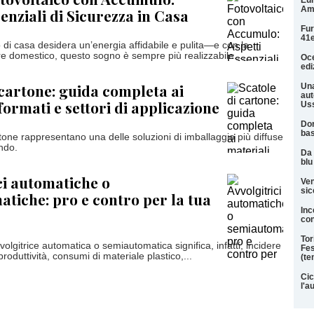
Eur
Am
enziali di Sicurezza in Casa
Fur
41e
 di casa desidera un’energia affidabile e pulita—e con la
are domestico, questo sogno è sempre più realizzabile....
Oce
edi
 cartone: guida completa ai
Una
aut
formati e settori di applicazione
Uss
Dor
ba
tone rappresentano una delle soluzioni di imballaggio più diffuse
ondo.
Da 
blu
ci automatiche o
Ven
sic
tiche: pro e contro per la tua
Inc
con
Tor
olgitrice automatica o semiautomatica significa, infatti, incidere
Fes
roduttività, consumi di materiale plastico,...
(te
Cic
l'a