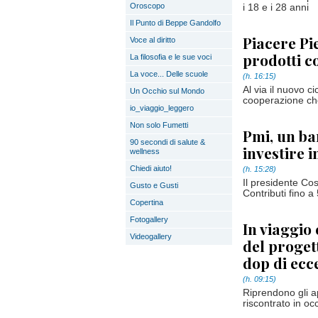
Oroscopo
i 18 e i 28 anni
Il Punto di Beppe Gandolfo
Piacere Pi
Voce al diritto
prodotti c
La filosofia e le sue voci
La voce... Delle scuole
(h. 16:15)
Al via il nuovo ci
Un Occhio sul Mondo
cooperazione che
io_viaggio_leggero
Non solo Fumetti
Pmi, un ba
90 secondi di salute &
investire i
wellness
Chiedi aiuto!
(h. 15:28)
Il presidente Cos
Gusto e Gusti
Contributi fino 
Copertina
Fotogallery
In viaggio
Videogallery
del proget
dop di ecc
(h. 09:15)
Riprendono gli 
riscontrato in oc