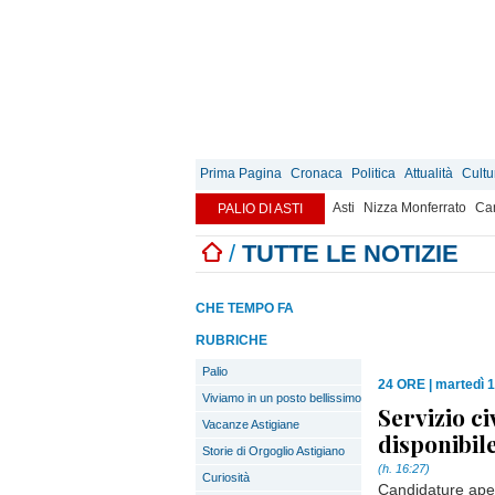
Prima Pagina
Cronaca
Politica
Attualità
Cultu
Asti
Nizza Monferrato
Can
PALIO DI ASTI
/
TUTTE LE NOTIZIE
CHE TEMPO FA
RUBRICHE
Palio
24 ORE
|
martedì 
Viviamo in un posto bellissimo
Servizio ci
Vacanze Astigiane
disponibile
Storie di Orgoglio Astigiano
(h. 16:27)
Curiosità
Candidature apert