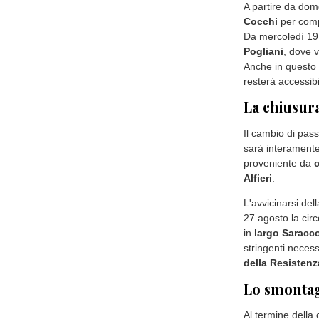
A partire da dome
Cocchi
per compl
Da mercoledì 19 
Pogliani
, dove v
Anche in questo 
resterà accessib
La chiusura
Il cambio di pas
sarà interamente 
proveniente da
Alfieri
.
L'avvicinarsi del
27 agosto la circ
in
largo Saracc
stringenti necess
della Resistenz
Lo smontagg
Al termine della