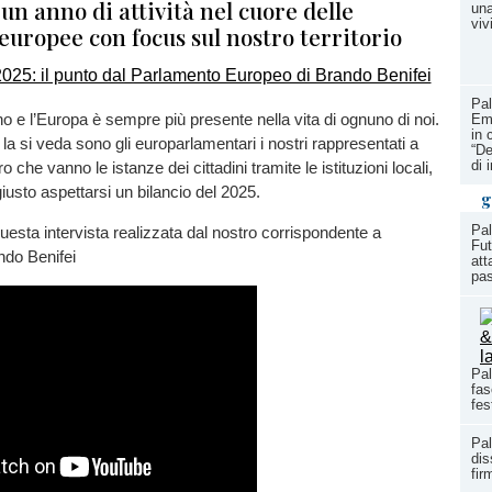
 un anno di attività nel cuore delle
una
vivi
 europee con focus sul nostro territorio
Pal
o e l’Europa è sempre più presente nella vita di ognuno di noi.
Ema
in 
 la si veda sono gli europarlamentari i nostri rappresentati a
“De
di 
o che vanno le istanze dei cittadini tramite le istituzioni locali,
giusto aspettarsi un bilancio del 2025.
g
Pal
esta intervista realizzata dal nostro corrispondente a
Fut
ando Benifei
att
pas
Pal
fas
fes
Pal
dis
fir