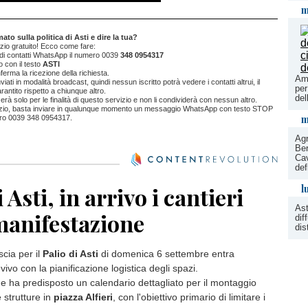
m
to sulla politica di Asti e dire la tua?
vizio gratuito! Ecco come fare:
a di contatti WhatsApp il numero 0039
348 0954317
 con il testo
ASTI
ferma la ricezione della richiesta.
Amb
ati in modalità broadcast, quindi nessun iscritto potrà vedere i contatti altrui, il
per
antito rispetto a chiunque altro.
del
izzerà solo per le finalità di questo servizio e non li condividerà con nessun altro.
rvizio, basta inviare in qualunque momento un messaggio WhatsApp con testo STOP
m
ro 0039 348 0954317.
Agr
Ber
Cav
def
l
 Asti, in arrivo i cantieri
Ast
manifestazione
dif
dis
scia per il
Palio di Asti
di domenica 6 settembre entra
vivo con la pianificazione logistica degli spazi.
e ha predisposto un calendario dettagliato per il montaggio
 strutture in
piazza Alfieri
, con l'obiettivo primario di limitare i