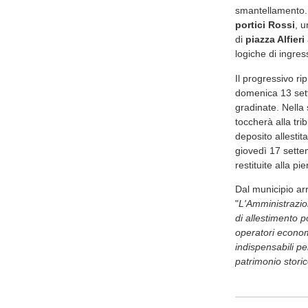
smantellamento. 
portici Rossi
, u
di
piazza Alfieri
logiche di ingres
Il progressivo rip
domenica 13 sett
gradinate. Nella 
toccherà alla tr
deposito allestit
giovedì 17 sette
restituite alla pie
Dal municipio arr
"
L'Amministrazio
di allestimento p
operatori econom
indispensabili p
patrimonio storico