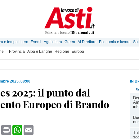
Edizione locale
IlNazionale.it
ra e tempo libero
Eventi
Agricoltura
Green
Al Direttore
Economia e lavoro
Sol
elli
Provincia
Alba e Langhe
Regione
Europa
embre 2025, 08:00
IN B
es 2025: il punto dal
v
Deg
ento Europeo di Brando
Ami
inf
Buc
dur
book
X
Print
WhatsApp
Email
Tut
sod