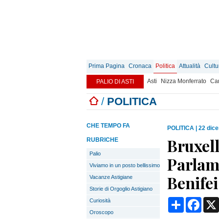
Prima Pagina
Cronaca
Politica
Attualità
Cultu
Asti
Nizza Monferrato
Can
PALIO DI ASTI
/
POLITICA
CHE TEMPO FA
POLITICA
|
22 dic
Bruxell
RUBRICHE
Palio
Parlam
Viviamo in un posto bellissimo
Benifei
Vacanze Astigiane
Storie di Orgoglio Astigiano
Condividi
Face
Curiosità
Oroscopo