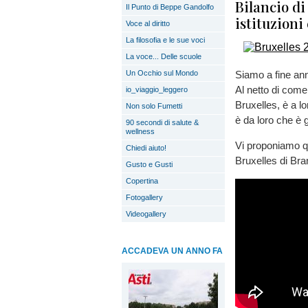
Bilancio di
Il Punto di Beppe Gandolfo
istituzioni
Voce al diritto
La filosofia e le sue voci
La voce... Delle scuole
Un Occhio sul Mondo
Siamo a fine ann
Al netto di come
io_viaggio_leggero
Bruxelles, è a lor
Non solo Fumetti
è da loro che è 
90 secondi di salute &
wellness
Vi proponiamo qu
Chiedi aiuto!
Bruxelles di Br
Gusto e Gusti
Copertina
Fotogallery
Videogallery
ACCADEVA UN ANNO FA