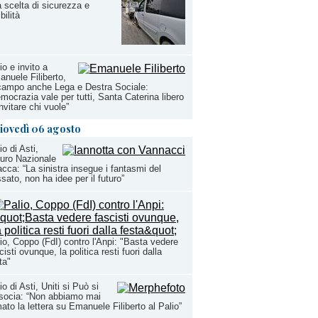
 scelta di sicurezza e
bilità
io e invito a
nuele Filiberto,
campo anche Lega e Destra Sociale:
mocrazia vale per tutti, Santa Caterina libero
invitare chi vuole”
iovedì 06 agosto
io di Asti,
uro Nazionale
acca: “La sinistra insegue i fantasmi del
sato, non ha idee per il futuro”
io, Coppo (FdI) contro l'Anpi: "Basta vedere
cisti ovunque, la politica resti fuori dalla
ta"
io di Asti, Uniti si Può si
socia: “Non abbiamo mai
mato la lettera su Emanuele Filiberto al Palio”