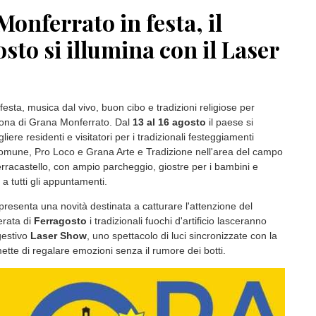
onferrato in festa, il
sto si illumina con il Laser
 festa, musica dal vivo, buon cibo e tradizioni religiose per
rona di Grana Monferrato. Dal
13 al 16 agosto
il paese si
iere residenti e visitatori per i tradizionali festeggiamenti
omune, Pro Loco e Grana Arte e Tradizione nell'area del campo
erracastello, con ampio parcheggio, giostre per i bambini e
 a tutti gli appuntamenti.
presenta una novità destinata a catturare l'attenzione del
erata di
Ferragosto
i tradizionali fuochi d'artificio lasceranno
gestivo
Laser Show
, uno spettacolo di luci sincronizzate con la
tte di regalare emozioni senza il rumore dei botti.