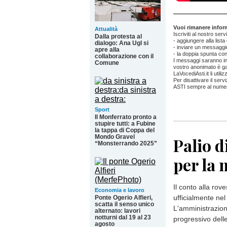
Vuoi rimanere informa
Attualità
Iscriviti al nostro ser
Dalla protesta al
- aggiungere alla list
dialogo: Ana Ugl si
- inviare un messaggio
apre alla
- la doppia spunta con
collaborazione con il
I messaggi saranno invi
Comune
vostro anonimato è gar
LaVocediAsti.it li util
Per disattivare il se
ASTI sempre al nume
Sport
Il Monferrato pronto a
stupire tutti: a Fubine
la tappa di Coppa del
Mondo Gravel
Palio di
“Monsterrando 2025”
per la 
Il conto alla rove
Economia e lavoro
ufficialmente nel 
Ponte Ogerio Alfieri,
scatta il senso unico
L'amministrazion
alternato: lavori
notturni dal 19 al 23
progressivo delle
agosto