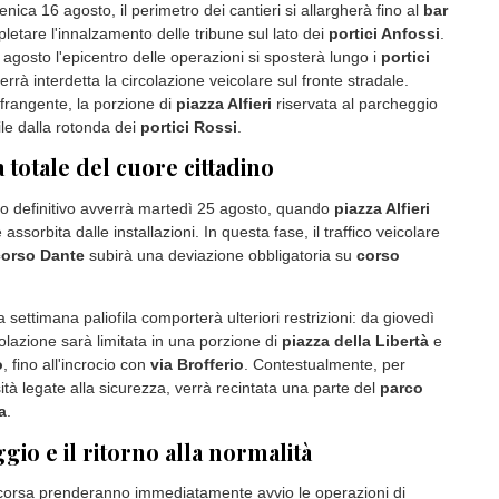
nica 16 agosto, il perimetro dei cantieri si allargherà fino al
bar
etare l'innalzamento delle tribune sul lato dei
portici Anfossi
.
agosto l'epicentro delle operazioni si sposterà lungo i
portici
errà interdetta la circolazione veicolare sul fronte stradale.
frangente, la porzione di
piazza Alfieri
riservata al parcheggio
ile dalla rotonda dei
portici Rossi
.
 totale del cuore cittadino
so definitivo avverrà martedì 25 agosto, quando
piazza Alfieri
assorbita dalle installazioni. In questa fase, il traffico veicolare
corso Dante
subirà una deviazione obbligatoria su
corso
la settimana paliofila comporterà ulteriori restrizioni: da giovedì
olazione sarà limitata in una porzione di
piazza della Libertà
e
o
, fino all'incrocio con
via Brofferio
. Contestualmente, per
ità legate alla sicurezza, verrà recintata una parte del
parco
a
.
io e il ritorno alla normalità
 corsa prenderanno immediatamente avvio le operazioni di