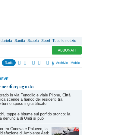
idarietà
Sanità
Scuola
Sport
Tutte le notizie
ABBONATI
Radio
Archivio
Mobile
REVE
enerdì 07 agosto
rado in via Fenoglio e viale Pilone, Città
ca scende a fianco dei residenti tra
ortuni e spese ingiustificate
hi, toppe e bitume sul porfido storico: la
a denuncia di Uniti si può
or tra Canova e Palucco, la
disfazione di Ambiente Asti: