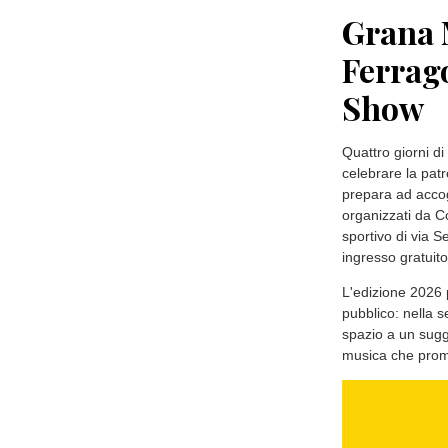
Grana M
Ferrago
Show
Quattro giorni di
celebrare la pat
prepara ad accogl
organizzati da C
sportivo di via S
ingresso gratuito
L'edizione 2026 
pubblico: nella s
spazio a un sug
musica che prome