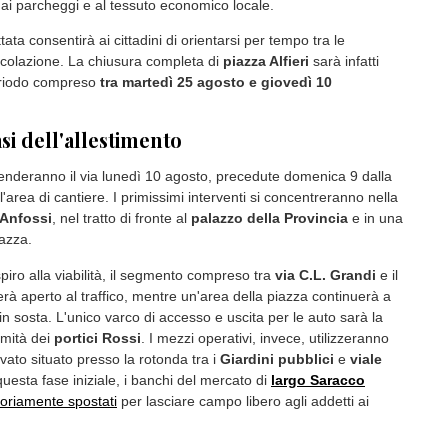
o, ai parcheggi e al tessuto economico locale.
tata consentirà ai cittadini di orientarsi per tempo tra le
ircolazione. La chiusura completa di
piazza Alfieri
sarà infatti
periodo compreso
tra martedì 25 agosto e giovedì 10
si dell'allestimento
enderanno il via lunedì 10 agosto, precedute domenica 9 dalla
l'area di cantiere. I primissimi interventi si concentreranno nella
 Anfossi
, nel tratto di fronte al
palazzo della Provincia
e in una
iazza.
piro alla viabilità, il segmento compreso tra
via C.L. Grandi
e il
rà aperto al traffico, mentre un'area della piazza continuerà a
i in sosta. L'unico varco di accesso e uscita per le auto sarà la
imità dei
portici Rossi
. I mezzi operativi, invece, utilizzeranno
vato situato presso la rotonda tra i
Giardini pubblici
e
viale
 questa fase iniziale, i banchi del mercato di
largo Saracco
oriamente spostati
per lasciare campo libero agli addetti ai