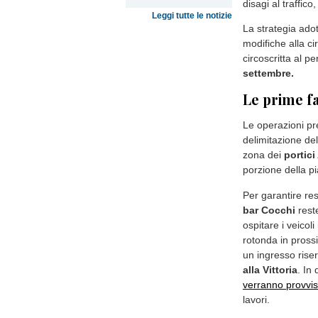
disagi al traffic
Leggi tutte le notizie
La strategia adot
modifiche alla c
circoscritta al 
settembre.
Le prime fa
Le operazioni pr
delimitazione del
zona dei
portici
porzione della p
Per garantire res
bar Cocchi
reste
ospitare i veicol
rotonda in pross
un ingresso riser
alla Vittoria
. In
verranno provvis
lavori.