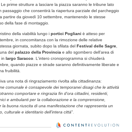
Le prime strutture a lasciare la piazza saranno le tribune lato
n passaggio che consentirà la riapertura parziale del parcheggio
a partire da giovedì 10 settembre, mantenendo le stesse
so della fase di montaggio.
ristino della viabilità lungo i
portici Pogliani
è atteso per
embre, in concomitanza con la rimozione delle relative
stessa giornata, subito dopo la sfilata del
Festival delle Sagre
,
ibuna del
palazzo della Provincia
e allo sgombero dell'area di
a in
largo Saracco
. L'intero cronoprogramma si chiuderà
mbre, quando piazze e strade saranno definitivamente liberate e
na fruibilità.
iva una nota di ringraziamento rivolta alla cittadinanza:
ne comunale è consapevole dei temporanei disagi che le attività
otranno comportare e ringrazia fin d'ora cittadini, residenti,
ici e ambulanti per la collaborazione e la comprensione,
er la buona riuscita di una manifestazione che rappresenta un
, culturale e identitario dell'intera città
".