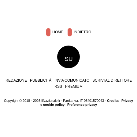
HOME
INDIETRO
SU
REDAZIONE
PUBBLICITÀ
INVIA COMUNICATO
SCRIVI AL DIRETTORE
RSS
PREMIUM
Copyright © 2018 - 2026 IlNazionale.it - Partita Iva: IT 03401570043 -
Credits
|
Privacy
e cookie policy
|
Preferenze privacy