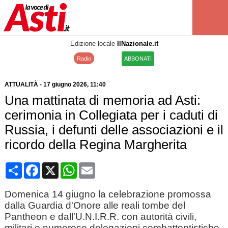
Edizione locale
IlNazionale.it
Radio
ABBONATI
ATTUALITÀ
-
17 giugno 2026
, 11:40
Una mattinata di memoria ad Asti:
cerimonia in Collegiata per i caduti di
Russia, i defunti delle associazioni e il
ricordo della Regina Margherita
Condividi
Facebook
X
WhatsApp
Email
Domenica 14 giugno la celebrazione promossa
dalla Guardia d'Onore alle reali tombe del
Pantheon e dall'U.N.I.R.R. con autorità civili,
militari e numerose delegazioni combattentistiche