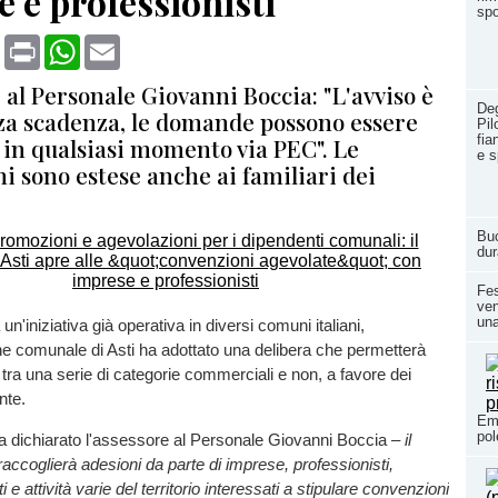
 e professionisti
spo
book
X
Print
WhatsApp
Email
 al Personale Giovanni Boccia: "L'avviso è
Deg
za scadenza, le domande possono essere
Pil
fia
 in qualsiasi momento via PEC". Le
e s
i sono estese anche ai familiari dei
Buc
dur
Fes
ven
una
n'iniziativa già operativa in diversi comuni italiani,
e comunale di Asti ha adottato una delibera che permetterà
i tra una serie di categorie commerciali e non, a favore dei
nte.
Ema
pol
 dichiarato l'assessore al Personale Giovanni Boccia –
il
accoglierà adesioni da parte di imprese, professionisti,
i e attività varie del territorio interessati a stipulare convenzioni