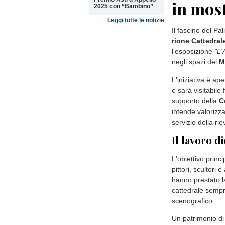
in mos
2025 con “Bambino”
Leggi tutte le notizie
Il fascino del Pa
rione Cattedral
l'esposizione
"L'
negli spazi del
M
L'iniziativa è ap
e sarà visitabile
supporto della
C
intende valorizz
servizio della ri
Il lavoro d
L'obiettivo princi
pittori, scultori 
hanno prestato la
cattedrale sempre
scenografico.
Un patrimonio di