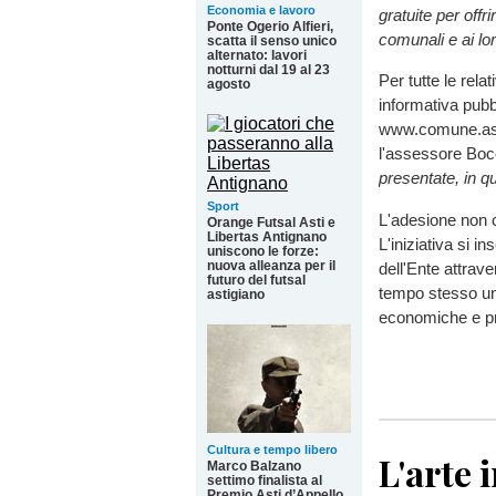
Economia e lavoro
gratuite per offr
Ponte Ogerio Alfieri,
comunali e ai lo
scatta il senso unico
alternato: lavori
notturni dal 19 al 23
Per tutte le rel
agosto
informativa pubbl
www.comune.asti
l'assessore Boc
presentate, in q
Sport
L'adesione non 
Orange Futsal Asti e
Libertas Antignano
L'iniziativa si 
uniscono le forze:
nuova alleanza per il
dell'Ente attrav
futuro del futsal
tempo stesso un 
astigiano
economiche e pro
Cultura e tempo libero
L'arte 
Marco Balzano
settimo finalista al
Premio Asti d’Appello