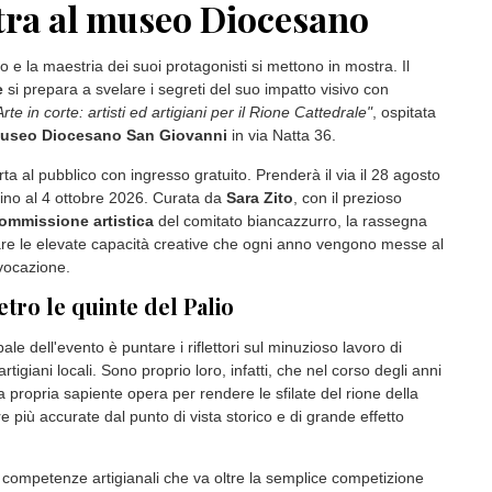
tra al museo Diocesano
lio e la maestria dei suoi protagonisti si mettono in mostra. Il
e
si prepara a svelare i segreti del suo impatto visivo con
Arte in corte: artisti ed artigiani per il Rione Cattedrale"
, ospitata
useo Diocesano San Giovanni
in via Natta 36.
erta al pubblico con ingresso gratuito. Prenderà il via il 28 agosto
 fino al 4 ottobre 2026. Curata da
Sara Zito
, con il prezioso
ommissione artistica
del comitato biancazzurro, la rassegna
are le elevate capacità creative che ogni anno vengono messe al
evocazione.
ietro le quinte del Palio
pale dell'evento è puntare i riflettori sul minuzioso lavoro di
e artigiani locali. Sono proprio loro, infatti, che nel corso degli anni
 propria sapiente opera per rendere le sfilate del rione della
 più accurate dal punto di vista storico e di grande effetto
 competenze artigianali che va oltre la semplice competizione