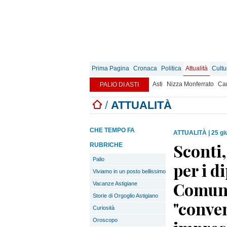
Prima Pagina
Cronaca
Politica
Attualità
Cultu
Asti
Nizza Monferrato
Can
PALIO DI ASTI
/
ATTUALITÀ
CHE TEMPO FA
ATTUALITÀ
|
25 gi
Sconti,
RUBRICHE
Palio
per i d
Viviamo in un posto bellissimo
Comune 
Vacanze Astigiane
Storie di Orgoglio Astigiano
"conven
Curiosità
Oroscopo