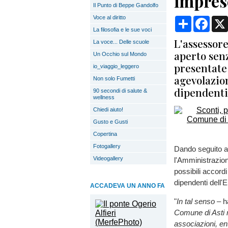
imprese
Il Punto di Beppe Gandolfo
Voce al diritto
Condividi
Face
La filosofia e le sue voci
L'assessore
La voce... Delle scuole
aperto sen
Un Occhio sul Mondo
presentate
io_viaggio_leggero
agevolazion
Non solo Fumetti
dipendenti
90 secondi di salute &
wellness
Chiedi aiuto!
Gusto e Gusti
Copertina
Fotogallery
Dando seguito a u
Videogallery
l'Amministrazion
possibili accord
dipendenti dell'E
ACCADEVA UN ANNO FA
"
In tal senso –
ha
Comune di Asti r
associazioni, ent