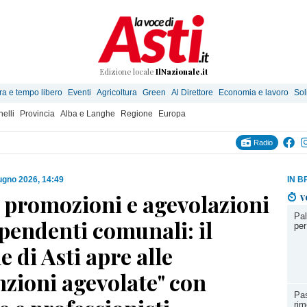
Edizione locale
IlNazionale.it
ra e tempo libero
Eventi
Agricoltura
Green
Al Direttore
Economia e lavoro
Sol
elli
Provincia
Alba e Langhe
Regione
Europa
Radio
ugno 2026, 14:49
IN B
 promozioni e agevolazioni
v
Pal
ipendenti comunali: il
per
di Asti apre alle
zioni agevolate" con
Pas
rim