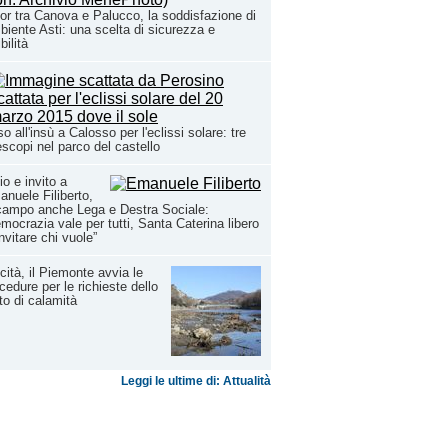
or tra Canova e Palucco, la soddisfazione di
iente Asti: una scelta di sicurezza e
bilità
o all'insù a Calosso per l'eclissi solare: tre
escopi nel parco del castello
io e invito a
nuele Filiberto,
campo anche Lega e Destra Sociale:
mocrazia vale per tutti, Santa Caterina libero
invitare chi vuole”
cità, il Piemonte avvia le
cedure per le richieste dello
to di calamità
Leggi le ultime di: Attualità