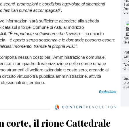
ire sconti, promozioni e condizioni agevolate ai dipendenti
Tut
Amb
ro familiari purché accompagnati".
vivi
ative informazioni sarà sufficiente accedere alla scheda
icata sul sito del Comune di Asti, all'indirizzo
.it. "
È importante
sottolineare che l'avviso
– ha chiarito
Nas
cia –
è aperto senza scadenza e le domande possono essere
tel
ualsiasi momento, tramite la propria PEC".
Pal
Ema
comporta nessun costo per l'Amministrazione comunale.
in 
inserisce in un quadro di valorizzazione delle risorse umane
“De
di 
erso strumenti di welfare aziendale a costo zero, creando al
circuito virtuoso tra pubblica amministrazione, attività
Sic
fessionali del territorio.
pro
sta
Redazione
in corte, il rione Cattedrale