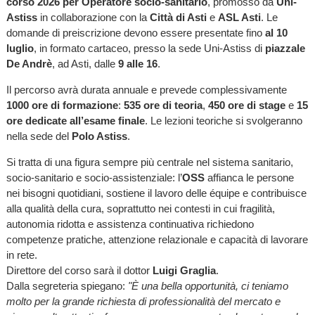
corso 2026 per Operatore socio-sanitario
, promosso da
Uni-
Astiss
in collaborazione con la
Città di Asti
e
ASL Asti
. Le
domande di preiscrizione devono essere presentate fino
al 10
luglio
, in formato cartaceo, presso la sede Uni-Astiss di
piazzale
De Andrè
, ad Asti, dalle
9 alle 16
.
Il percorso avrà durata annuale e prevede complessivamente
1000 ore di formazione
:
535 ore di teoria
,
450 ore di stage
e
15
ore dedicate all’esame finale
. Le lezioni teoriche si svolgeranno
nella sede del
Polo Astiss
.
Si tratta di una figura sempre più centrale nel sistema sanitario,
socio-sanitario e socio-assistenziale: l’
OSS
affianca le persone
nei bisogni quotidiani, sostiene il lavoro delle équipe e contribuisce
alla qualità della cura, soprattutto nei contesti in cui fragilità,
autonomia ridotta e assistenza continuativa richiedono
competenze pratiche, attenzione relazionale e capacità di lavorare
in rete.
Direttore del corso sarà il dottor
Luigi Graglia
.
Dalla segreteria spiegano:
"È una bella opportunità, ci teniamo
molto per la grande richiesta di professionalità del mercato e