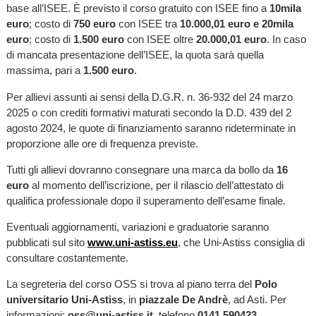
base all’ISEE. È previsto il corso gratuito con ISEE fino a
10mila
euro
; costo di
750 euro
con ISEE tra
10.000,01 euro e 20mila
euro
; costo di
1.500 euro
con ISEE oltre
20.000,01 euro
. In caso
di mancata presentazione dell’ISEE, la quota sarà quella
massima, pari a
1.500 euro
.
Per allievi assunti ai sensi della D.G.R. n. 36-932 del 24 marzo
2025 o con crediti formativi maturati secondo la D.D. 439 del 2
agosto 2024, le quote di finanziamento saranno rideterminate in
proporzione alle ore di frequenza previste.
Tutti gli allievi dovranno consegnare una marca da bollo da
16
euro
al momento dell’iscrizione, per il rilascio dell’attestato di
qualifica professionale dopo il superamento dell’esame finale.
Eventuali aggiornamenti, variazioni e graduatorie saranno
pubblicati sul sito
www.uni-astiss.eu
, che Uni-Astiss consiglia di
consultare costantemente.
La segreteria del corso OSS si trova al piano terra del
Polo
universitario Uni-Astiss
, in
piazzale De Andrè
, ad Asti. Per
informazioni:
oss@uni-astiss.it
, telefono
0141 590423
.