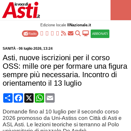
Edizione locale
IlNazionale.it
Radio
ABBONATI
SANITÀ
-
06 luglio 2026
, 13:24
Asti, nuove iscrizioni per il corso
OSS: mille ore per formare una figura
sempre più necessaria. Incontro di
orientamento il 13 luglio
Condividi
Facebook
X
WhatsApp
Email
Domande fino al 10 luglio per il secondo corso
2026 promosso da Uni-Astiss con Città di Asti e
ASL Asti. Le lezioni teoriche si terranno al Polo
universitario di piazzale De Andrè