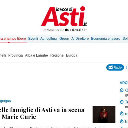
Edizione locale
IlNazionale.it
ra e tempo libero
Eventi
Agricoltura
Green
Al Direttore
Economia e lavoro
Sol
elli
Provincia
Alba e Langhe
Regione
Europa
Radio
ARCH
O
g
I
 giugno
m
lle famiglie di Asti va in scena
m
di Marie Curie
l