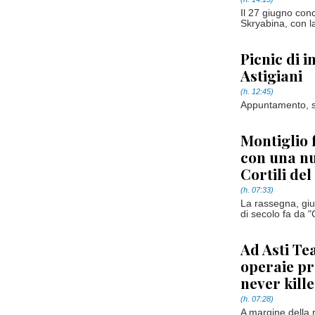
Il 27 giugno con
Skryabina, con la
Picnic di i
Astigiani
(h. 12:45)
Appuntamento, su
Montiglio f
con una nu
Cortili de
(h. 07:33)
La rassegna, giun
di secolo fa da "
Ad Asti Tea
operaie pro
never kill
(h. 07:28)
A margine della 