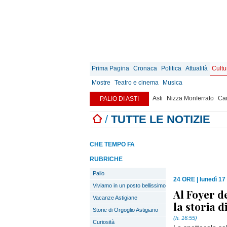
Prima Pagina
Cronaca
Politica
Attualità
Cultu
Mostre
Teatro e cinema
Musica
Asti
Nizza Monferrato
Can
PALIO DI ASTI
/
TUTTE LE NOTIZIE
CHE TEMPO FA
RUBRICHE
Palio
24 ORE
|
lunedì 17
Viviamo in un posto bellissimo
Al Foyer de
Vacanze Astigiane
la storia 
Storie di Orgoglio Astigiano
(h. 16:55)
Curiosità