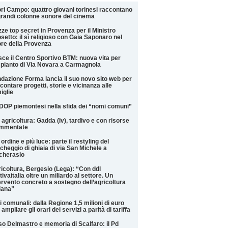
ri Campo: quattro giovani torinesi raccontano
grandi colonne sonore del cinema
ze top secret in Provenza per il Ministro
setto: il sì religioso con Gaia Saponaro nel
re della Provenza
ce il Centro Sportivo BTM: nuova vita per
mpianto di Via Novara a Carmagnola
dazione Forma lancia il suo novo sito web per
contare progetti, storie e vicinanza alle
iglie
DOP piemontesi nella sfida dei “nomi comuni”
 agricoltura: Gadda (Iv), tardivo e con risorse
ammentate
 ordine e più luce: parte il restyling del
cheggio di ghiaia di via San Michele a
cherasio
icoltura, Bergesio (Lega): “Con ddl
tivaitalia oltre un miliardo al settore. Un
ervento concreto a sostegno dell’agricoltura
liana”
i comunali: dalla Regione 1,5 milioni di euro
 ampliare gli orari dei servizi a parità di tariffa
o Delmastro e memoria di Scalfaro: il Pd