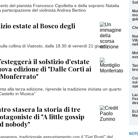
Sot
certo del pianista Francesco Cipolletta e della soprano Natalia
 partecipazione del violinista Andrea Bertino
Mon
mos
gui
nizio estate al Bosco degli
Che
Non
Vil
nel
lla collina di Viatosto, dalle 18.30 di venerdì 21 giugno
Mol
eve
esteggerà il solstizio d'estate
Tan
ova edizione di "Dalle Corti ai
bro
l Monferrato"
Cos
sui
spe
ta alla terza edizione, riprende la tradizione iniziata un quarto
Castello in Musica"
Lau
Fes
des
tro stasera la storia di tre
Ecl
tagoniste di "A little gossip
Mar
ed nobody"
NOTI
rassegna, tradizionale appuntamento con il "Gat Rustì" del