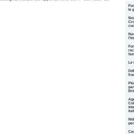
Fuo
le 
Noz
Cro
cuo
Nas
l’i
Fon
rac
fam
Le 
Ddl
fr
Più
par
Bri
Agr
Col
int
ita
Nid
per
Cas