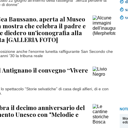
bato 22 giugno all'interno della rassegna "Senza perdere la
d
e di donne”
s
v
Gea Baussano, aperta al Museo
la mostra che celebra il padre e
he diedero un'iconografia alla
sta [GALLERIA FOTO]
sposizione anche l'enorme lunetta raffigurante San Secondo che
anni '30 la tribuna reale
 Antignano il convegno “Vivere
lo spettacolo “Storie selvatiche” di casa degli alfieri, di e con
.
bra il decimo anniversario del
NOTI
ento Unesco con "Melodie e
Mon
edi