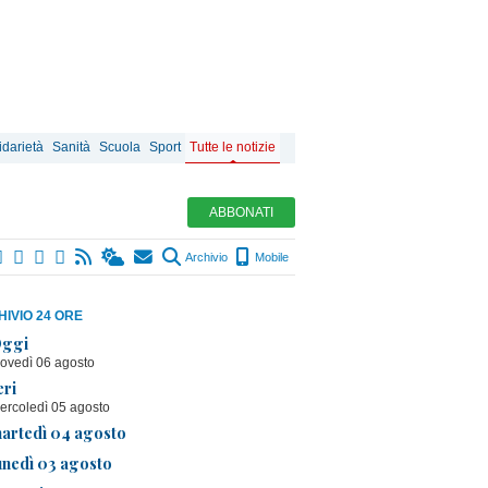
idarietà
Sanità
Scuola
Sport
Tutte le notizie
ABBONATI
Archivio
Mobile
IVIO 24 ORE
ggi
iovedì 06 agosto
eri
ercoledì 05 agosto
artedì 04 agosto
unedì 03 agosto