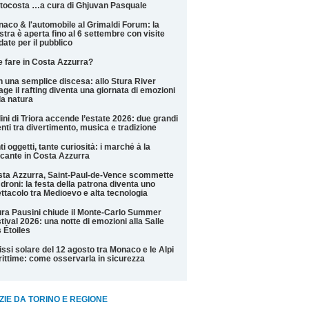
tocosta …a cura di Ghjuvan Pasquale
aco & l'automobile al Grimaldi Forum: la
tra è aperta fino al 6 settembre con visite
date per il pubblico
 fare in Costa Azzurra?
 una semplice discesa: allo Stura River
lage il rafting diventa una giornata di emozioni
la natura
ini di Triora accende l’estate 2026: due grandi
nti tra divertimento, musica e tradizione
ti oggetti, tante curiosità: i marché à la
cante in Costa Azzurra
ta Azzurra, Saint-Paul-de-Vence scommette
 droni: la festa della patrona diventa uno
ttacolo tra Medioevo e alta tecnologia
ra Pausini chiude il Monte-Carlo Summer
tival 2026: una notte di emozioni alla Salle
 Étoiles
issi solare del 12 agosto tra Monaco e le Alpi
ittime: come osservarla in sicurezza
ZIE DA TORINO E REGIONE