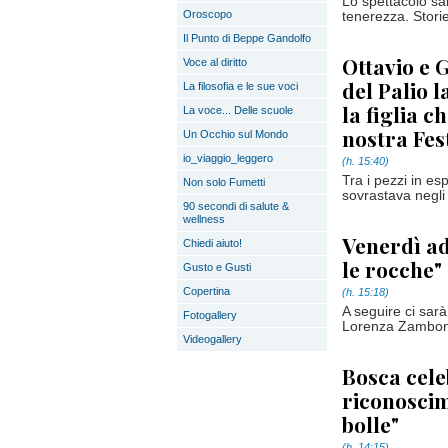
Lo spettacolo sa
Oroscopo
tenerezza. Stori
Il Punto di Beppe Gandolfo
Ottavio e 
Voce al diritto
del Palio 
La filosofia e le sue voci
la figlia c
La voce... Delle scuole
nostra Fe
Un Occhio sul Mondo
io_viaggio_leggero
(h. 15:40)
Tra i pezzi in e
Non solo Fumetti
sovrastava negli 
90 secondi di salute &
wellness
Venerdì ad
Chiedi aiuto!
le rocche"
Gusto e Gusti
Copertina
(h. 15:18)
A seguire ci sarà 
Fotogallery
Lorenza Zambon
Videogallery
Bosca cele
riconoscim
bolle"
(h. 14:15)