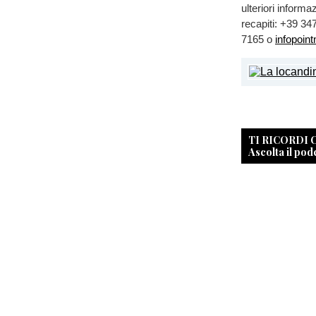
ulteriori informa
recapiti: +39 3
7165 o
infopoin
TI RICORDI
Ascolta il pod