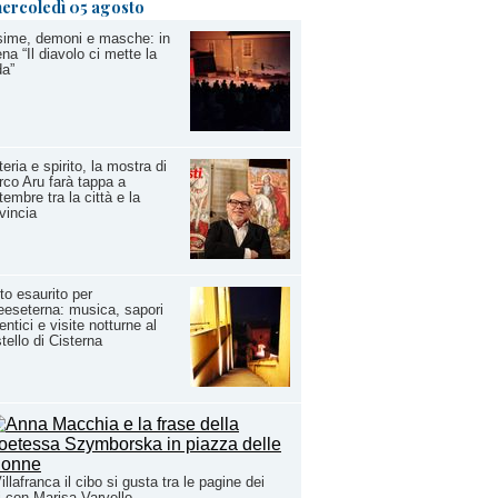
ercoledì 05 agosto
sime, demoni e masche: in
na “Il diavolo ci mette la
da”
eria e spirito, la mostra di
co Aru farà tappa a
tembre tra la città e la
vincia
to esaurito per
eseterna: musica, sapori
entici e visite notturne al
tello di Cisterna
illafranca il cibo si gusta tra le pagine dei
ri con Marisa Varvello