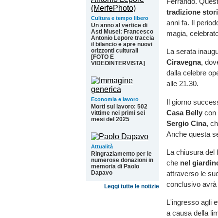
Ferrando. Quest
tradizione stor
Cultura e tempo libero
anni fa. Il period
Un anno al vertice di
Asti Musei: Francesco
magia, celebrato
Antonio Lepore traccia
il bilancio e apre nuovi
orizzonti culturali
La serata inaugu
[FOTO E
Ciravegna
, dov
VIDEOINTERVISTA]
dalla celebre op
alle 21.30.
Economia e lavoro
Il giorno succes
Morti sul lavoro: 502
Casa Belly
con 
vittime nei primi sei
mesi del 2025
Sergio Cina
, ch
Anche questa ser
Attualità
La chiusura del 
Ringraziamento per le
numerose donazioni in
che
nel giardi
memoria di Paolo
attraverso le sue
Dapavo
conclusivo avrà i
Leggi tutte le notizie
L'ingresso agli 
a causa della lim