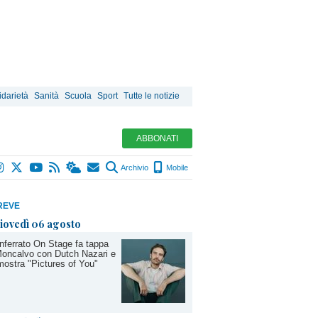
idarietà
Sanità
Scuola
Sport
Tutte le notizie
ABBONATI
Archivio
Mobile
REVE
iovedì 06 agosto
ferrato On Stage fa tappa
oncalvo con Dutch Nazari e
mostra "Pictures of You"