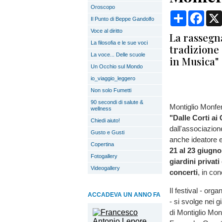
Oroscopo
Condividi
Face
Il Punto di Beppe Gandolfo
Voce al diritto
La rassegna
La filosofia e le sue voci
tradizione 
La voce... Delle scuole
in Musica"
Un Occhio sul Mondo
io_viaggio_leggero
Non solo Fumetti
90 secondi di salute &
Montiglio Monfer
wellness
"Dalle Corti ai 
Chiedi aiuto!
dall'associazion
Gusto e Gusti
anche ideatore e
Copertina
21 al 23 giugno
Fotogallery
giardini privat
Videogallery
concerti
, in con
Il festival - org
ACCADEVA UN ANNO FA
- si svolge nei g
di Montiglio Mon