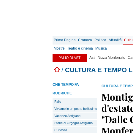
Prima Pagina
Cronaca
Politica
Attualità
Cultu
Mostre
Teatro e cinema
Musica
Asti
Nizza Monferrato
Can
PALIO DI ASTI
/
CULTURA E TEMPO 
CHE TEMPO FA
CULTURA E TEMP
Montigl
RUBRICHE
Palio
d'estat
Viviamo in un posto bellissimo
"Dalle 
Vacanze Astigiane
Storie di Orgoglio Astigiano
Monfer
Curiosità