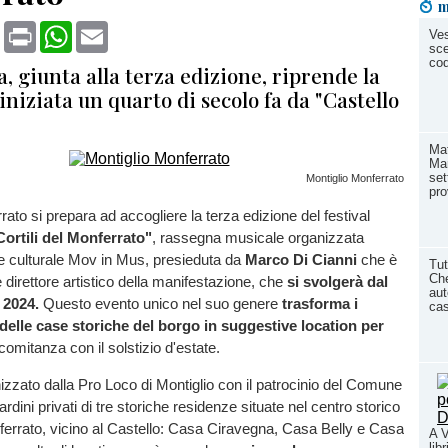
m
book
X
Print
WhatsApp
Email
Ve
sce
co
, giunta alla terza edizione, riprende la
iniziata un quarto di secolo fa da "Castello
Mat
Mar
set
Montiglio Monferrato
pro
rato si prepara ad accogliere la terza edizione del festival
Cortili del Monferrato"
, rassegna musicale organizzata
e culturale Mov in Mus, presieduta da
Marco Di Cianni
che è
Tut
Che
 direttore artistico della manifestazione, che
si svolgerà dal
aut
 2024.
Questo evento unico nel suo genere
trasforma i
cas
i delle case storiche del borgo in suggestive location per
comitanza con il solstizio d'estate.
anizzato dalla Pro Loco di Montiglio con il patrocinio del Comune
iardini privati di tre storiche residenze situate nel centro storico
ferrato, vicino al Castello: Casa Ciravegna, Casa Belly e Casa
A V
lib