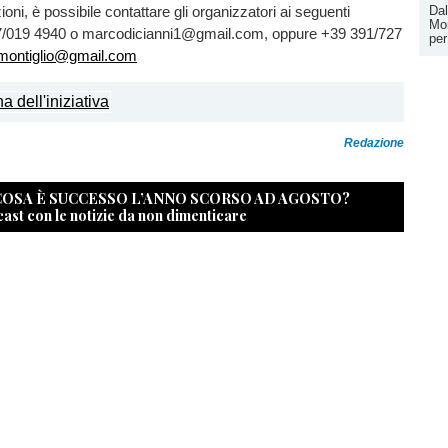
zioni, è possibile contattare gli organizzatori ai seguenti
Dal
Mon
47/019 4940 o marcodicianni1@gmail.com, oppure +39 391/727
per
tmontiglio@gmail.com
Redazione
 COSA È SUCCESSO L’ANNO SCORSO AD AGOSTO?
cast con le notizie da non dimenticare