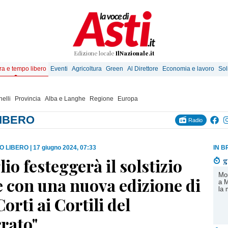
Edizione locale
IlNazionale.it
ra e tempo libero
Eventi
Agricoltura
Green
Al Direttore
Economia e lavoro
Sol
elli
Provincia
Alba e Langhe
Regione
Europa
LIBERO
Radio
O LIBERO
|
17 giugno 2024, 07:33
IN B
io festeggerà il solstizio
g
Mon
e con una nuova edizione di
a M
la 
Corti ai Cortili del
rato"