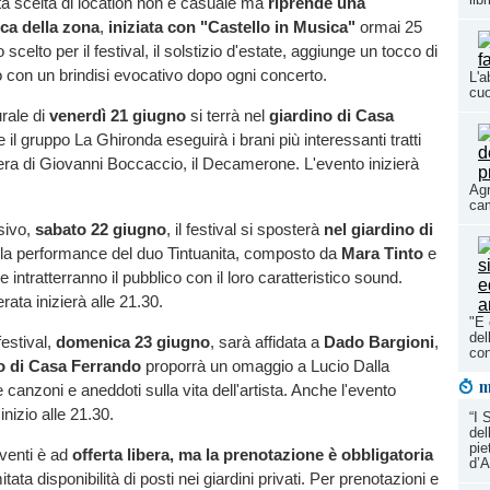
a scelta di location non è casuale ma
riprende una
ica della zona
,
iniziata con "Castello in Musica"
ormai 25
o scelto per il festival, il solstizio d'estate, aggiunge un tocco di
 con un brindisi evocativo dopo ogni concerto.
L'a
cuo
rale di
venerdì 21 giugno
si terrà nel
giardino di Casa
e il gruppo La Ghironda eseguirà i brani più interessanti tratti
era di Giovanni Boccaccio, il Decamerone. L'evento inizierà
Agr
cam
sivo,
sabato 22 giugno
, il festival si sposterà
nel giardino di
la performance del duo Tintuanita, composto da
Mara Tinto
e
e intratterranno il pubblico con il loro caratteristico sound.
ata inizierà alle 21.30.
"E 
del
festival,
domenica 23 giugno
, sarà affidata a
Dado Bargioni
,
con
no di Casa Ferrando
proporrà un omaggio a Lucio Dalla
m
 canzoni e aneddoti sulla vita dell'artista. Anche l'evento
nizio alle 21.30.
“I 
del
pie
eventi è ad
offerta libera, ma la prenotazione è obbligatoria
d’A
itata disponibilità di posti nei giardini privati. Per prenotazioni e