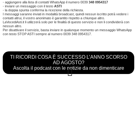
- aggiungere alla lista di contatti WhatsApp il numero 0039
348 0954317
- inviare un messaggio con il testo
ASTI
- la doppia spunta conferma la ricezione della richiesta.
I messaggi saranno inviati in modalità broadcast, quindi nessun iscritto potrà vedere i
contatti altrui, il vostro anonimato è garantito rispetto a chiunque altro.
LaVocediAsti.it li utilizzerà solo per le finalità di questo servizio e non li condividerà con
nessun altro.
Per disattivare il servizio, basta inviare in qualunque momento un messaggio WhatsApp
con testo STOP ASTI sempre al numero 0039 348 0954317.
TI RICORDI COSA È SUCCESSO L’ANNO SCORSO
AD AGOSTO?
Ascolta il podcast con le notizie da non dimenticare