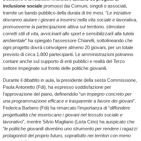
inclusione sociale
promossi dai Comuni, singoli o associati,
tramite un bando pubblico della durata di tre mesi. “
Le iniziative
dovranno aiutare i giovani a inserirsi nella vita sociale e lavorativa,
promuoverne la partecipazione attiva sul territorio, stimolare
corretti stili di vita, avvicinarli allo sport e sensibilizzarli alla tutela
ambientale
” ha spiegato l’assessore Chiarelli, sottolineando che
ogni progetto dovrà coinvolgere almeno 20 giovani, per un totale
previsto di circa 1.800 partecipanti. Le amministrazioni potranno
contare anche sul supporto di enti pubblici e realtà del Terzo
settore impegnate sul fronte delle politiche giovanili.
Durante il dibattito in aula, la presidente della sesta Commissione,
Paola Antonetto (Fdi), ha espresso soddisfazione per
l’approvazione del piano, definendolo “
un impegno concreto per
una programmazione efficace e trasparente a favore dei giovani
”.
Federica Barbero (Fdi) ha rimarcato l’importanza di “
diffondere
progettualità che inseriscano i giovani nel tessuto sociale e
lavorativo
”, mentre Silvio Magliano (Lista Cirio) ha auspicato che
“
le politiche giovanili diventino uno strumento per rendere i ragazzi
protagonisti del proprio futuro, soprattutto nei territori con meno