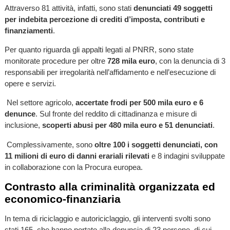
Attraverso 81 attività, infatti, sono stati
denunciati 49 soggetti
per indebita percezione di crediti d’imposta, contributi e
finanziamenti
.
Per quanto riguarda gli appalti legati al PNRR, sono state
monitorate procedure per oltre
728 mila euro
, con la denuncia di 3
responsabili per irregolarità nell’affidamento e nell’esecuzione di
opere e servizi.
Nel settore agricolo,
accertate frodi per 500 mila euro e 6
denunce
. Sul fronte del reddito di cittadinanza e misure di
inclusione,
scoperti abusi per 480 mila euro e 51 denunciati
.
Complessivamente, sono
oltre 100 i soggetti denunciati, con
11 milioni di euro di danni erariali rilevati
e 8 indagini sviluppate
in collaborazione con la Procura europea.
Contrasto alla criminalità organizzata ed
economico-finanziaria
In tema di riciclaggio e autoriciclaggio, gli interventi svolti sono
stati 165, che hanno portato alla denuncia di 23 persone, di cui