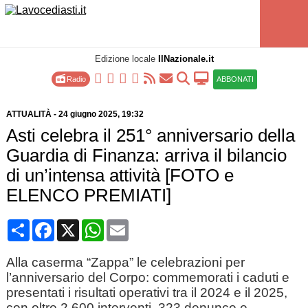
Edizione locale
IlNazionale.it
Radio
ABBONATI
ATTUALITÀ
-
24 giugno 2025
, 19:32
Asti celebra il 251° anniversario della
Guardia di Finanza: arriva il bilancio
di un’intensa attività [FOTO e
ELENCO PREMIATI]
Condividi
Facebook
X
WhatsApp
Email
Alla caserma “Zappa” le celebrazioni per
l’anniversario del Corpo: commemorati i caduti e
presentati i risultati operativi tra il 2024 e il 2025,
con oltre 2.600 interventi, 323 denunce e