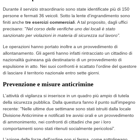
Durante il servizio straordinario sono state identificate più di 150
persone e fermati 36 veicoli. Sotto la lente d'ingrandimento sono
finiti anche
tre esercizi commercial
i. A tal proposito, dagli uffici
precisano: "
Nel corso delle verifiche uno dei locali è stato
sanzionato per violazioni in materia di sicurezza sul lavoro".
Le operazioni hanno portato inoltre a un provvedimento di
allontanamento. Gli agenti hanno infatti rintracciato un cittadino di
nazionalità guineana già destinatario di un provvedimento di
espulsione in atto. Nei suoi confronti è scattato l'ordine del questore
di lasciare il territorio nazionale entro sette giorni.
Prevenzione e misure anticrimine
L'attività di vigilanza si inserisce in un quadro più ampio di tutela
della sicurezza pubblica. Dalla questura fanno il punto sull'impegno
recente: "Nelle ultime due settimane sono stati istruiti dalla locale
Divisione Anticrimine e notificati tre avvisi orali e un provvedimento
di ammonimento, nei confronti di cittadini che per i loro
comportamenti sono stati ritenuti socialmente pericolosi".
L'azione delle forze dell'ordine non si ferma, come sottolineano