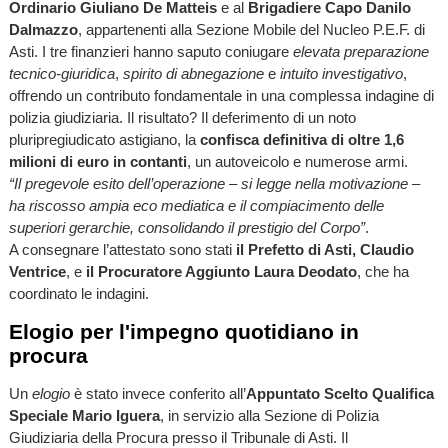
Ordinario Giuliano De Matteis
e al
Brigadiere Capo Danilo
Dalmazzo
, appartenenti alla Sezione Mobile del Nucleo P.E.F. di
Asti. I tre finanzieri hanno saputo coniugare
elevata preparazione
tecnico-giuridica
,
spirito di abnegazione
e
intuito investigativo
,
offrendo un contributo fondamentale in una complessa indagine di
polizia giudiziaria. Il risultato? Il deferimento di un noto
pluripregiudicato astigiano, la
confisca definitiva di oltre 1,6
milioni di euro in contanti
, un autoveicolo e numerose armi.
“Il pregevole esito dell’operazione – si legge nella motivazione –
ha riscosso ampia eco mediatica e il compiacimento delle
superiori gerarchie, consolidando il prestigio del Corpo”
.
A consegnare l’attestato sono stati
il Prefetto di Asti, Claudio
Ventrice
, e
il Procuratore Aggiunto Laura Deodato
, che ha
coordinato le indagini.
Elogio per l'impegno quotidiano in
procura
Un
elogio
è stato invece conferito all’
Appuntato Scelto Qualifica
Speciale Mario Iguera
, in servizio alla Sezione di Polizia
Giudiziaria della Procura presso il Tribunale di Asti. Il