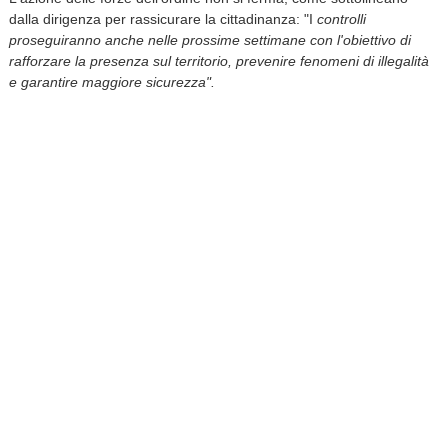
dalla dirigenza per rassicurare la cittadinanza: "I
controlli
proseguiranno anche nelle prossime settimane con l'obiettivo di
rafforzare la presenza sul territorio, prevenire fenomeni di illegalità
e garantire maggiore sicurezza".
Palio di Asti, in arrivo i cantieri per la
manifestazione
Il conto alla rovescia per il
Palio di Asti
di domenica 6 settembre
entra ufficialmente nel vivo con la pianificazione logistica degli
spazi. L'amministrazione ha predisposto un calendario dettagliato
per il montaggio progressivo delle strutture in
piazza Alfieri
, con
l'obiettivo primario di limitare i disagi al traffico, ai parcheggi e al
tessuto economico locale.
La strategia adottata consentirà ai cittadini di orientarsi per tempo
tra le modifiche alla circolazione. La chiusura completa di
piazza
Alfieri
sarà infatti circoscritta al periodo compreso
tra martedì 25