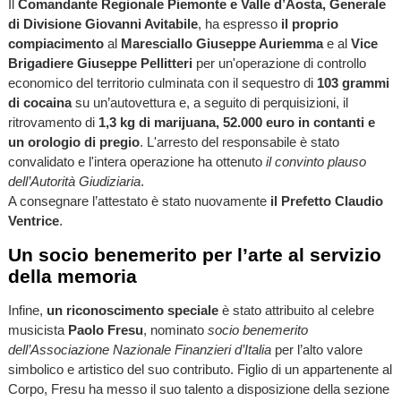
Il
Comandante Regionale Piemonte e Valle d’Aosta, Generale
di Divisione Giovanni Avitabile
, ha espresso
il proprio
compiacimento
al
Maresciallo Giuseppe Auriemma
e al
Vice
Brigadiere Giuseppe Pellitteri
per un'operazione di controllo
economico del territorio culminata con il sequestro di
103 grammi
di cocaina
su un’autovettura e, a seguito di perquisizioni, il
ritrovamento di
1,3 kg di marijuana, 52.000 euro in contanti e
un orologio di pregio
. L'arresto del responsabile è stato
convalidato e l'intera operazione ha ottenuto
il convinto plauso
dell’Autorità Giudiziaria
.
A consegnare l’attestato è stato nuovamente
il Prefetto Claudio
Ventrice
.
Un socio benemerito per l’arte al servizio
della memoria
Infine,
un riconoscimento speciale
è stato attribuito al celebre
musicista
Paolo Fresu
, nominato
socio benemerito
dell’Associazione Nazionale Finanzieri d’Italia
per l’alto valore
simbolico e artistico del suo contributo. Figlio di un appartenente al
Corpo, Fresu ha messo il suo talento a disposizione della sezione