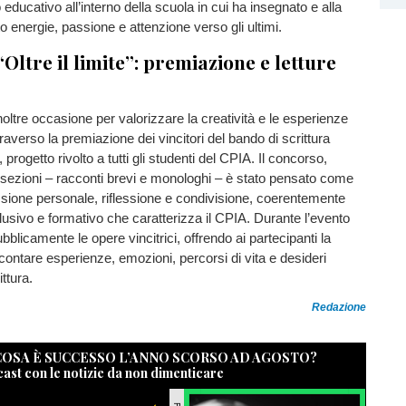
educativo all’interno della scuola in cui ha insegnato e alla
o energie, passione e attenzione verso gli ultimi.
Oltre il limite”: premiazione e letture
noltre occasione per valorizzare la creatività e le esperienze
traverso la premiazione dei vincitori del bando di scrittura
, progetto rivolto a tutti gli studenti del CPIA. Il concorso,
e sezioni – racconti brevi e monologhi – è stato pensato come
sione personale, riflessione e condivisione, coerentemente
clusivo e formativo che caratterizza il CPIA. Durante l’evento
bblicamente le opere vincitrici, offrendo ai partecipanti la
ccontare esperienze, emozioni, percorsi di vita e desideri
ittura.
Redazione
 COSA È SUCCESSO L’ANNO SCORSO AD AGOSTO?
cast con le notizie da non dimenticare