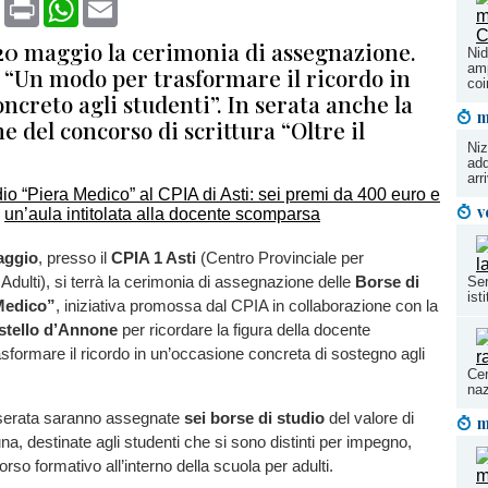
book
X
Print
WhatsApp
Email
20 maggio la cerimonia di assegnazione.
Nid
amp
: “Un modo per trasformare il ricordo in
coi
ncreto agli studenti”. In serata anche la
m
 del concorso di scrittura “Oltre il
Niz
add
arr
v
aggio
, presso il
CPIA 1 Asti
(Centro Provinciale per
i Adulti), si terrà la cerimonia di assegnazione delle
Borse di
Ser
ist
Medico”
, iniziativa promossa dal CPIA in collaborazione con la
stello d’Annone
per ricordare la figura della docente
formare il ricordo in un’occasione concreta di sostegno agli
Cen
naz
 serata saranno assegnate
sei borse di studio
del valore di
m
a, destinate agli studenti che si sono distinti per impegno,
rso formativo all’interno della scuola per adulti.