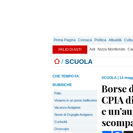
Prima Pagina
Cronaca
Politica
Attualità
Cultu
Asti
Nizza Monferrato
Can
PALIO DI ASTI
/
SCUOLA
CHE TEMPO FA
SCUOLA
|
14 magg
Borse d
RUBRICHE
Palio
CPIA di
Viviamo in un posto bellissimo
e un’au
Vacanze Astigiane
Storie di Orgoglio Astigiano
scomp
Curiosità
Oroscopo