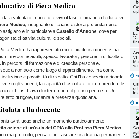
educativa di Piera Medico
Cas
dip
ce dalla volontà di mantenere vivo il lascito umano ed educativo
Piera Medico
, insegnante di italiano e storia profondamente
io astigiano e in particolare a
Castello d’Annone
, dove per
La 
gonista di attività culturali e sociali.
"Gi
fin
 Piera Medico ha rappresentato molto più di una docente: ha
Acc
ini e donne adulti, spesso lavoratori, persone in difficoltà o
Vil
Mar
ri, in percorsi di formazione e di crescita personale,
scu
 scuola non solo come luogo di apprendimento, ma come
v
, inclusione e possibilità di riscatto. Chi l’ha conosciuta ricorda
e verso gli studenti, la capacità di ascoltare, di comprendere le
Olt
sul
stenere chi rischiava di interrompere il proprio percorso. Un
int
e fatto di rigore, umanità e presenza quotidiana.
m
titolata alla docente
monia avrà luogo anche un momento particolarmente
titolazione di un’aula del CPIA alla Prof.ssa Piera Medico
.
Scu
agi
ico ma profondo, pensato per lasciare una traccia permanente
Co