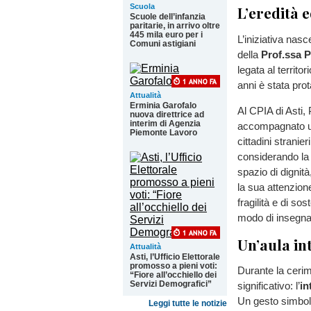
Scuola
L’eredità 
Scuole dell’infanzia
paritarie, in arrivo oltre
445 mila euro per i
L’iniziativa nas
Comuni astigiani
della
Prof.ssa 
legata al territor
anni è stata prota
Attualità
Erminia Garofalo
Al CPIA di Asti,
nuova direttrice ad
interim di Agenzia
accompagnato uom
Piemonte Lavoro
cittadini stranie
considerando la
spazio di dignità
la sua attenzion
fragilità e di so
modo di insegnar
Un’aula in
Attualità
Asti, l’Ufficio Elettorale
promosso a pieni voti:
Durante la ceri
“Fiore all’occhiello dei
Servizi Demografici”
significativo: l’
in
Un gesto simbol
Leggi tutte le notizie