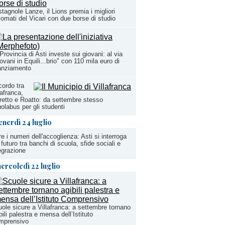
tagnole Lanze, il Lions premia i migliori
lomati del Vicari con due borse di studio
Provincia di Asti investe sui giovani: al via
ovani in Equili...brio" con 110 mila euro di
anziamento
ordo tra
lafranca,
etto e Roatto: da settembre stesso
olabus per gli studenti
enerdì 24 luglio
re i numeri dell'accoglienza: Asti si interroga
 futuro tra banchi di scuola, sfide sociali e
egrazione
ercoledì 22 luglio
ole sicure a Villafranca: a settembre tornano
bili palestra e mensa dell’Istituto
mprensivo