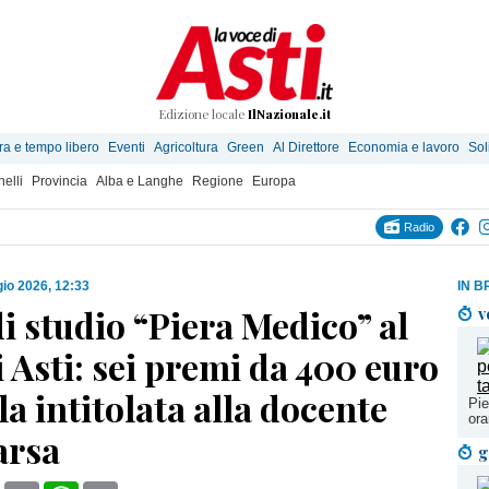
Edizione locale
IlNazionale.it
ra e tempo libero
Eventi
Agricoltura
Green
Al Direttore
Economia e lavoro
Sol
elli
Provincia
Alba e Langhe
Regione
Europa
Radio
io 2026, 12:33
IN B
i studio “Piera Medico” al
v
 Asti: sei premi da 400 euro
la intitolata alla docente
Pie
ora
arsa
g