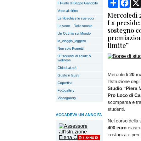
Condividi
Face
Il Punto di Beppe Gandolfo
Voce al diritto
Mercoledì 
La filosofia e le sue voci
La preside
La voce... Delle scuole
sostegno co
Un Occhio sul Mondo
premiazione
io_viaggio_leggero
limite”
Non solo Fumetti
90 secondi di salute &
wellness
Chiedi aiuto!
Mercoledì
20 m
Gusto e Gusti
l’Istruzione degl
Copertina
Studio “Piera 
Fotogallery
Pro Loco di Ca
Videogallery
scomparsa e tras
studenti.
ACCADEVA UN ANNO FA
Nel corso della
400 euro
ciascun
costanza e perco