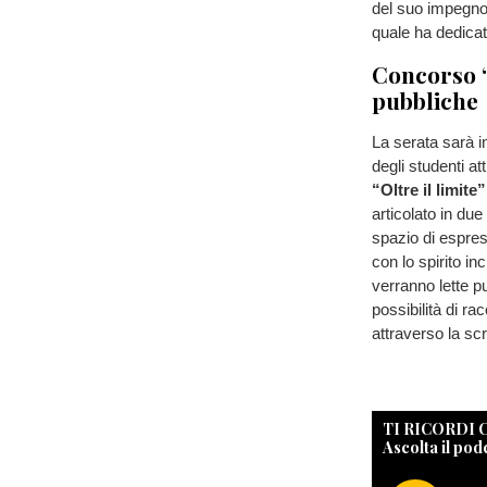
del suo impegno 
quale ha dedicat
Concorso “
pubbliche
La serata sarà i
degli studenti at
“Oltre il limite”
articolato in du
spazio di espres
con lo spirito in
verranno lette pu
possibilità di ra
attraverso la scr
TI RICORDI
Ascolta il pod