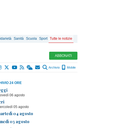
idarietà
Sanità
Scuola
Sport
Tutte le notizie
ABBONATI
Archivio
Mobile
IVIO 24 ORE
ggi
iovedì 06 agosto
eri
ercoledì 05 agosto
artedì 04 agosto
unedì 03 agosto