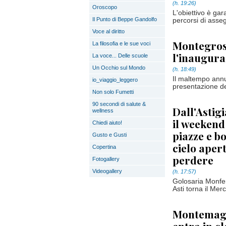
(h. 19:26)
Oroscopo
L'obiettivo è gara
Il Punto di Beppe Gandolfo
percorsi di asseg
Voce al diritto
Montegross
La filosofia e le sue voci
l'inaugura
La voce... Delle scuole
Un Occhio sul Mondo
(h. 18:49)
Il maltempo annul
io_viaggio_leggero
presentazione de
Non solo Fumetti
90 secondi di salute &
Dall'Astigi
wellness
il weekend
Chiedi aiuto!
piazze e b
Gusto e Gusti
cielo aper
Copertina
perdere
Fotogallery
Videogallery
(h. 17:57)
Golosaria Monfer
Asti torna il Mer
Montemagn