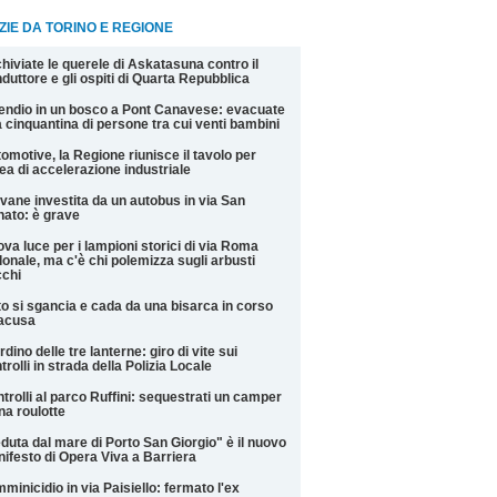
ZIE DA TORINO E REGIONE
hiviate le querele di Askatasuna contro il
duttore e gli ospiti di Quarta Repubblica
endio in un bosco a Pont Canavese: evacuate
 cinquantina di persone tra cui venti bambini
omotive, la Regione riunisce il tavolo per
rea di accelerazione industriale
vane investita da un autobus in via San
ato: è grave
va luce per i lampioni storici di via Roma
onale, ma c'è chi polemizza sugli arbusti
chi
o si sgancia e cada da una bisarca in corso
racusa
rdino delle tre lanterne: giro di vite sui
trolli in strada della Polizia Locale
trolli al parco Ruffini: sequestrati un camper
na roulotte
duta dal mare di Porto San Giorgio" è il nuovo
ifesto di Opera Viva a Barriera
minicidio in via Paisiello: fermato l'ex