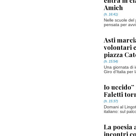
entra in cl
Amich
(h. 16:41)
Nelle scuole del 
pensata per avvic
Asti marcia
volontari e
piazza Ca
(h. 15:54)
Una giornata di i
Giro d’Italia per 
Io uccido” 
Faletti tor
(h. 15:37)
Domani al Lingott
italiano: sul palc
La poesia 
incontri 