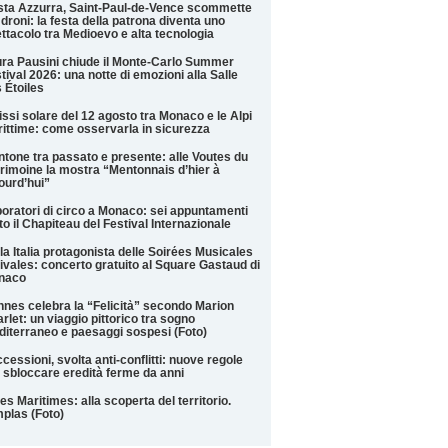
ta Azzurra, Saint-Paul-de-Vence scommette
 droni: la festa della patrona diventa uno
ttacolo tra Medioevo e alta tecnologia
ra Pausini chiude il Monte-Carlo Summer
tival 2026: una notte di emozioni alla Salle
 Étoiles
issi solare del 12 agosto tra Monaco e le Alpi
ittime: come osservarla in sicurezza
tone tra passato e presente: alle Voutes du
rimoine la mostra “Mentonnais d’hier à
ourd’hui”
oratori di circo a Monaco: sei appuntamenti
to il Chapiteau del Festival Internazionale
la Italia protagonista delle Soirées Musicales
ivales: concerto gratuito al Square Gastaud di
naco
nes celebra la “Felicità” secondo Marion
rlet: un viaggio pittorico tra sogno
iterraneo e paesaggi sospesi (Foto)
cessioni, svolta anti-conflitti: nuove regole
 sbloccare eredità ferme da anni
es Maritimes: alla scoperta del territorio.
plas (Foto)