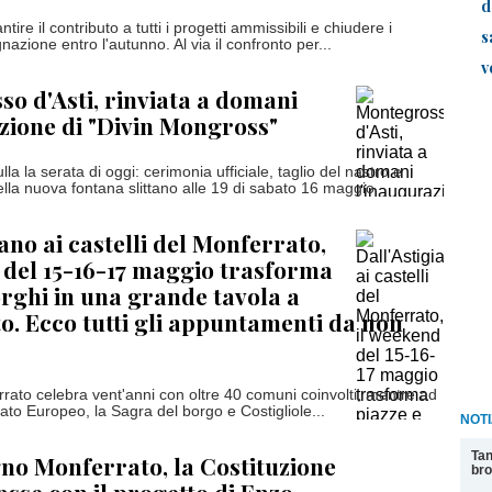
d
ntire il contributo a tutti i progetti ammissibili e chiudere i
s
nazione entro l'autunno. Al via il confronto per...
v
o d'Asti, rinviata a domani
zione di "Divin Mongross"
la la serata di oggi: cerimonia ufficiale, taglio del nastro e
lla nuova fontana slittano alle 19 di sabato 16 maggio
ano ai castelli del Monferrato,
 del 15-16-17 maggio trasforma
orghi in una grande tavola a
to. Ecco tutti gli appuntamenti da non
rato celebra vent'anni con oltre 40 comuni coinvolti, mentre ad
cato Europeo, la Sagra del borgo e Costigliole...
NOTI
Tan
o Monferrato, la Costituzione
bro