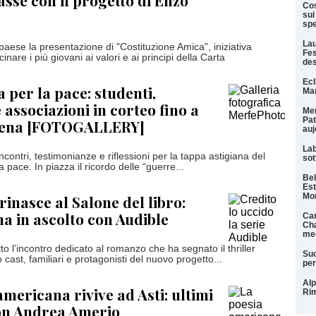
asse con il progetto di Enzo
Cos
sui
spe
Lau
paese la presentazione di "Costituzione Amica", iniziativa
Fes
inare i più giovani ai valori e ai principi della Carta
des
Ecl
 per la pace: studenti,
Mar
 associazioni in corteo fino a
Men
Pat
tena [FOTOGALLERY]
auj
Lab
ncontri, testimonianze e riflessioni per la tappa astigiana del
sot
la pace. In piazza il ricordo delle “guerre...
Bel
Est
Mo
rinasce al Salone del libro:
na in ascolto con Audible
Can
Cha
med
o l’incontro dedicato al romanzo che ha segnato il thriller
Suc
o cast, familiari e protagonisti del nuovo progetto...
per
Alp
americana rivive ad Asti: ultimi
Rim
con Andrea Amerio