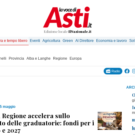
Edizione locale
IlNazionale.it
ra e tempo libero
Eventi
Agricoltura
Green
Al Direttore
Economia e lavoro
Sol
elli
Provincia
Alba e Langhe
Regione
Europa
Radio
ARCH
O
g
I
15 maggio
m
a Regione accelera sullo
m
o delle graduatorie: fondi per i
l
 e 2027