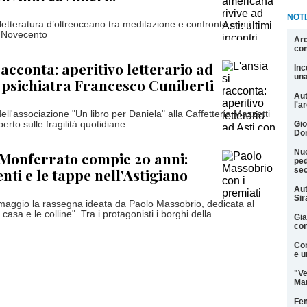
NOTI
letteratura d’oltreoceano tra meditazione e confronto con i
l Novecento
Arc
con
racconta: aperitivo letterario ad
Inc
una
o psichiatra Francesco Cuniberti
Aut
l'a
ll'associazione "Un libro per Daniela" alla Caffetteria Mazzetti
erto sulle fragilità quotidiane
Gio
Don
Nuo
Monferrato compie 20 anni:
ped
venti e le tappe nell'Astigiano
sec
Aut
Si
 maggio la rassegna ideata da Paolo Massobrio, dedicata al
 casa e le colline". Tra i protagonisti i borghi della...
Gia
con
Con
e u
"Ve
Man
Fem