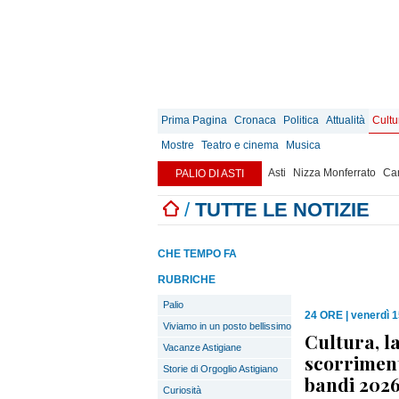
Prima Pagina
Cronaca
Politica
Attualità
Cultu
Mostre
Teatro e cinema
Musica
Asti
Nizza Monferrato
Can
PALIO DI ASTI
/
TUTTE LE NOTIZIE
CHE TEMPO FA
RUBRICHE
Palio
24 ORE
|
venerdì 
Viviamo in un posto bellissimo
Cultura, l
Vacanze Astigiane
scorriment
Storie di Orgoglio Astigiano
bandi 2026
Curiosità