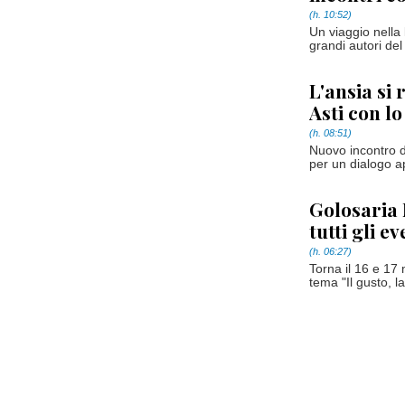
(h. 10:52)
Un viaggio nella 
grandi autori de
L'ansia si 
Asti con l
(h. 08:51)
Nuovo incontro de
per un dialogo ap
Golosaria 
tutti gli e
(h. 06:27)
Torna il 16 e 17
tema "Il gusto, la