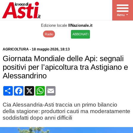
Edizione locale
IlNazionale.it
Radio
ABBONATI
AGRICOLTURA
-
18 maggio 2026
, 18:13
Giornata Mondiale delle Api: segnali
positivi per l’apicoltura tra Astigiano e
Alessandrino
Condividi
Facebook
X
WhatsApp
Email
Cia Alessandria-Asti traccia un primo bilancio
della stagione: produttori cauti ma moderatamente
soddisfatti dopo anni difficili