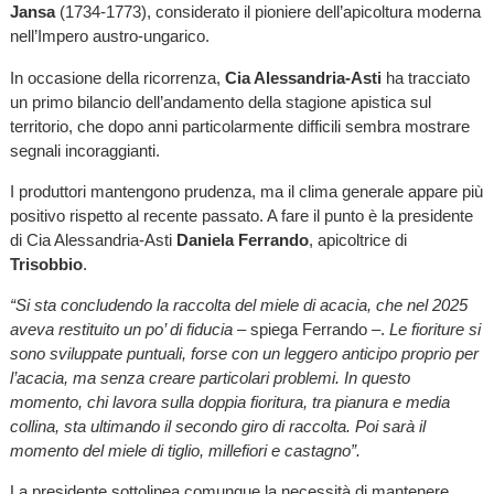
Jansa
(1734-1773), considerato il pioniere dell’apicoltura moderna
nell’Impero austro-ungarico.
In occasione della ricorrenza,
Cia Alessandria-Asti
ha tracciato
un primo bilancio dell’andamento della stagione apistica sul
territorio, che dopo anni particolarmente difficili sembra mostrare
segnali incoraggianti.
I produttori mantengono prudenza, ma il clima generale appare più
positivo rispetto al recente passato. A fare il punto è la presidente
di Cia Alessandria-Asti
Daniela Ferrando
, apicoltrice di
Trisobbio
.
“Si sta concludendo la raccolta del miele di acacia, che nel 2025
aveva restituito un po’ di fiducia
– spiega Ferrando –.
Le fioriture si
sono sviluppate puntuali, forse con un leggero anticipo proprio per
l’acacia, ma senza creare particolari problemi. In questo
momento, chi lavora sulla doppia fioritura, tra pianura e media
collina, sta ultimando il secondo giro di raccolta. Poi sarà il
momento del miele di tiglio, millefiori e castagno”.
La presidente sottolinea comunque la necessità di mantenere