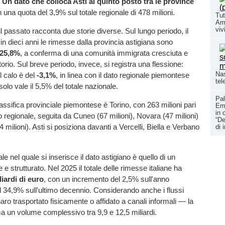
.
Un dato che colloca Asti al quinto posto tra le province
n una quota del 3,9% sul totale regionale di 478 milioni.
Tut
Amb
vivi
il passato racconta due storie diverse. Sul lungo periodo, il
 in dieci anni le rimesse dalla provincia astigiana sono
25,8%
, a conferma di una comunità immigrata cresciuta e
itorio. Sul breve periodo, invece, si registra una flessione:
Nas
il calo è del
-3,1%
, in linea con il dato regionale piemontese
tel
olo vale il 5,5% del totale nazionale.
Pal
assifica provinciale piemontese è Torino, con 263 milioni pari
Ema
in 
o regionale, seguita da Cuneo (67 milioni), Novara (47 milioni)
“De
 milioni). Asti si posiziona davanti a Vercelli, Biella e Verbano
di 
le nel quale si inserisce il dato astigiano è quello di un
e strutturato. Nel 2025 il totale delle rimesse italiane ha
liardi di euro
, con un incremento del 2,5% sull'anno
 34,9% sull'ultimo decennio. Considerando anche i flussi
ro trasportato fisicamente o affidato a canali informali — la
a un volume complessivo tra 9,9 e 12,5 miliardi.