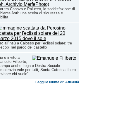
or tra Canova e Palucco, la soddisfazione di
iente Asti: una scelta di sicurezza e
bilità
o all'insù a Calosso per l'eclissi solare: tre
escopi nel parco del castello
io e invito a
nuele Filiberto,
campo anche Lega e Destra Sociale:
mocrazia vale per tutti, Santa Caterina libero
invitare chi vuole”
Leggi le ultime di: Attualità