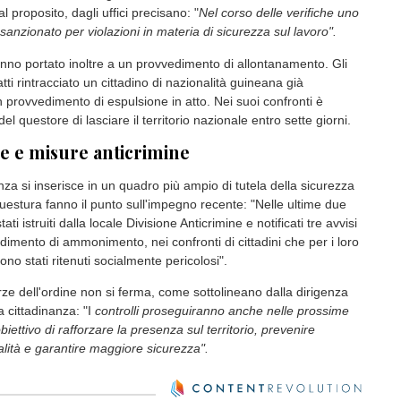
 le forze dell'ordine hanno presidiato diverse aree nevralgiche
trolli si sono concentrati nei pressi della
stazione ferroviaria, in
l Palio, in piazza Roma e nel parco della Resistenza,
che in via Calcutta e via Arno.
a visto operare sul campo due pattuglie della Questura, composte
fficio Prevenzione Generale e Soccorso Pubblico e della Polizia
supportate per l'occasione da tre equipaggi del Reparto
ine di Torino.
 provvedimenti di allontanamento
io straordinario sono state identificate più di 150 persone e
i. Sotto la lente d'ingrandimento sono finiti anche
tre esercizi
tal proposito, dagli uffici precisano: "
Nel corso delle verifiche uno
o sanzionato per violazioni in materia di sicurezza sul lavoro".
nno portato inoltre a un provvedimento di allontanamento. Gli
tti rintracciato un cittadino di nazionalità guineana già
n provvedimento di espulsione in atto. Nei suoi confronti è
del questore di lasciare il territorio nazionale entro sette giorni.
e e misure anticrimine