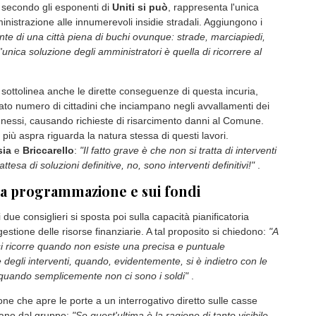
 a riempire le buche che costellano le carreggiate, ha sollevato
del gruppo politico
Uniti si può
. I consiglieri comunali
Mauro
 Briccarello
intervengono duramente sulla gestione delle
adali, evidenziando come gli interventi temporanei si stiano
rattoppi permanenti.
o del tappa buchi
 dell'opposizione non usano mezzi termini per descrivere la
rado diffuso. Affermano infatti:
"E' capitato a tutti gli astigiani di
per la città soprattutto in centro, una moto Ape del Comune con
i di pale e un carico fumante di pietrisco bitumato"
.
 secondo gli esponenti di
Uniti si può
, rappresenta l'unica
inistrazione alle innumerevoli insidie stradali. Aggiungono i
onte di una città piena di buchi ovunque: strade, marciapiedi,
l'unica soluzione degli amministratori è quella di ricorrere al
o sottolinea anche le dirette conseguenze di questa incuria,
vato numero di cittadini che inciampano negli avvallamenti dei
nessi, causando richieste di risarcimento danni al Comune.