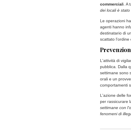
Nei giorni scorsi
della città. I con
piazza Campo de
estendendosi an
Il dispositivo h
da agenti dell'U
Amministrativa, 
Prevenzione Crim
Sanzioni e
Durante il serviz
fermati 36 veicol
commercial
i. A 
dei locali è stat
Le operazioni ha
agenti hanno infa
destinatario di u
scattato l'ordine 
Prevenzion