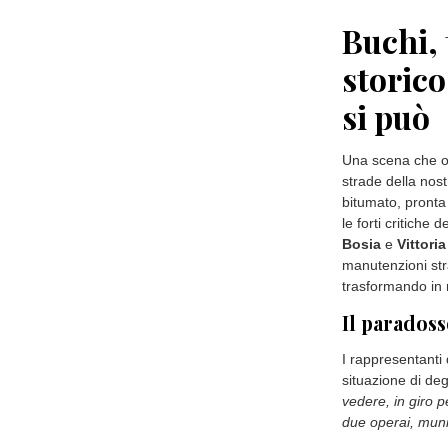
L'attività di vig
pubblica. Dalla 
settimane sono sta
orali e un provve
comportamenti son
L'azione delle fo
per rassicurare l
settimane con l'o
fenomeni di illeg
Buchi, 
storico
si può
Una scena che or
strade della nos