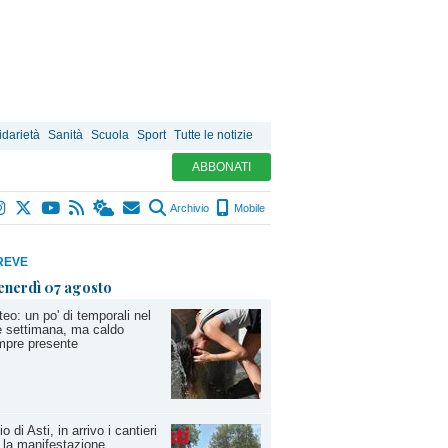
idarietà
Sanità
Scuola
Sport
Tutte le notizie
ABBONATI
Archivio
Mobile
REVE
enerdì 07 agosto
eo: un po' di temporali nel
e settimana, ma caldo
mpre presente
io di Asti, in arrivo i cantieri
 la manifestazione