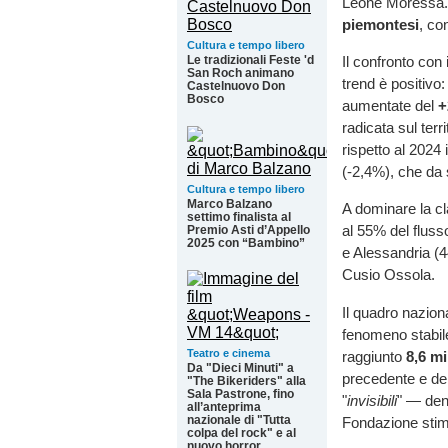
Leone Moressa
piemontesi
, co
Cultura e tempo libero
Le tradizionali Feste 'd
Il confronto con 
San Roch animano
trend è positivo:
Castelnuovo Don
Bosco
aumentate del
+
radicata sul terr
rispetto al 2024 
(-2,4%), che da s
Cultura e tempo libero
Marco Balzano
A dominare la cl
settimo finalista al
al 55% del fluss
Premio Asti d’Appello
2025 con “Bambino”
e Alessandria (44
Cusio Ossola.
Il quadro naziona
fenomeno stabile 
Teatro e cinema
raggiunto
8,6 mi
Da "Dieci Minuti" a
precedente e del
"The Bikeriders" alla
Sala Pastrone, fino
"
invisibili
" — dena
all’anteprima
nazionale di "Tutta
Fondazione stim
colpa del rock" e al
nuovo horror