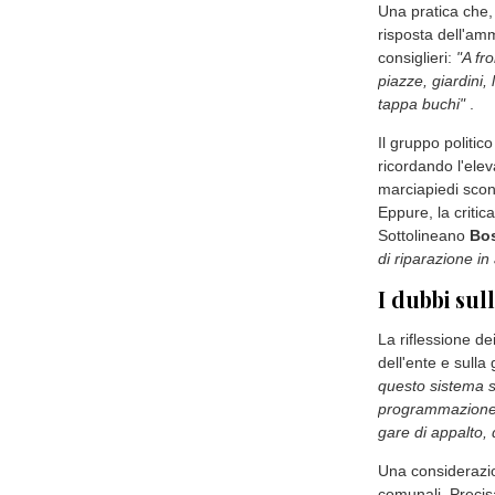
bitumato, pronta
le forti critiche 
Bosia
e
Vittoria
manutenzioni str
trasformando in 
Il paradoss
I rappresentanti
situazione di deg
vedere, in giro 
due operai, munit
Una pratica che,
risposta dell'amm
consiglieri:
"A fr
piazze, giardini, 
tappa buchi"
.
Il gruppo politic
ricordando l'ele
marciapiedi scon