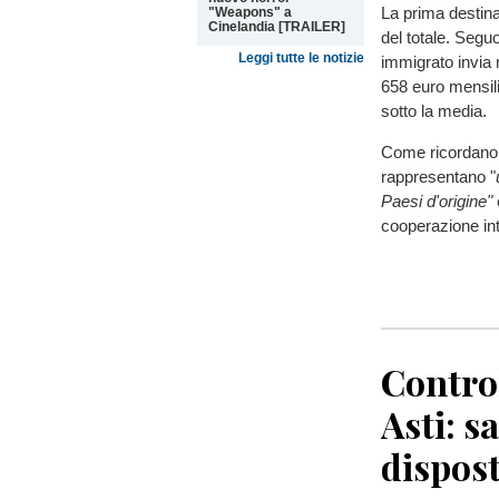
La prima destina
"Weapons" a
Cinelandia [TRAILER]
del totale. Segu
Leggi tutte le notizie
immigrato invia 
658 euro mensili
sotto la media.
Come ricordano 
rappresentano "
Paesi d'origine"
cooperazione int
Control
Asti: s
dispost