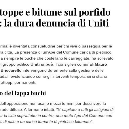
ilanza si inserisce in un quadro più ampio di tutela della sicurezza
questura fanno il punto sull'impegno recente: "Nelle ultime due
ti istruiti dalla locale Divisione Anticrimine e notificati tre avvisi
dimento di ammonimento, nei confronti di cittadini che per i loro
o stati ritenuti socialmente pericolosi".
rze dell'ordine non si ferma, come sottolineano dalla dirigenza
a cittadinanza: "I
controlli proseguiranno anche nelle prossime
biettivo di rafforzare la presenza sul territorio, prevenire
alità e garantire maggiore sicurezza".
toppe e bitume sul porfido
: la dura denuncia di Uniti
mai è diventata consuetudine per chi vive o passeggia per le
tra città. La presenza di un'Ape del Comune carica di pietrisco