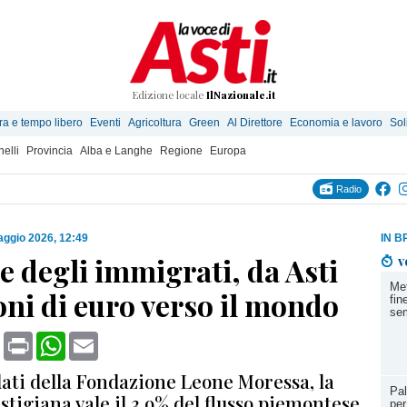
Edizione locale
IlNazionale.it
ra e tempo libero
Eventi
Agricoltura
Green
Al Direttore
Economia e lavoro
Sol
elli
Provincia
Alba e Langhe
Regione
Europa
Radio
ggio 2026, 12:49
IN B
 degli immigrati, da Asti
v
Met
oni di euro verso il mondo
fin
se
book
X
Print
WhatsApp
Email
dati della Fondazione Leone Moressa, la
Pal
stigiana vale il 3,9% del flusso piemontese.
per