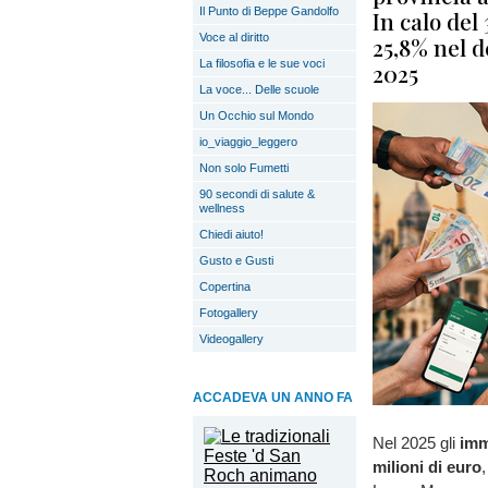
Il Punto di Beppe Gandolfo
In calo del
Voce al diritto
25,8% nel d
La filosofia e le sue voci
2025
La voce... Delle scuole
Un Occhio sul Mondo
io_viaggio_leggero
Non solo Fumetti
90 secondi di salute &
wellness
Chiedi aiuto!
Gusto e Gusti
Copertina
Fotogallery
Videogallery
ACCADEVA UN ANNO FA
Nel 2025 gli
imm
milioni di euro