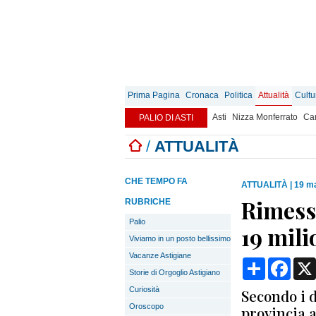
Prima Pagina
Cronaca
Politica
Attualità
Cultu
Asti
Nizza Monferrato
Can
PALIO DI ASTI
/
ATTUALITÀ
CHE TEMPO FA
ATTUALITÀ
|
19 ma
Rimesse
RUBRICHE
Palio
19 mili
Viviamo in un posto bellissimo
Vacanze Astigiane
Condividi
Face
Storie di Orgoglio Astigiano
Curiosità
Secondo i 
Oroscopo
provincia a