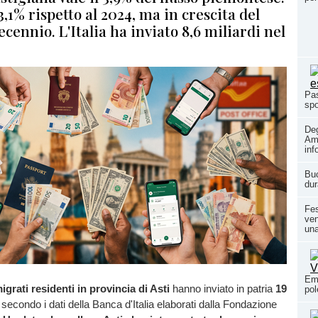
 3,1% rispetto al 2024, ma in crescita del
ecennio. L'Italia ha inviato 8,6 miliardi nel
Pas
spo
Deg
Ami
inf
Buc
dur
Fes
ven
una
Ema
igrati residenti in provincia di Asti
hanno inviato in patria
19
pol
, secondo i dati della Banca d'Italia elaborati dalla Fondazione