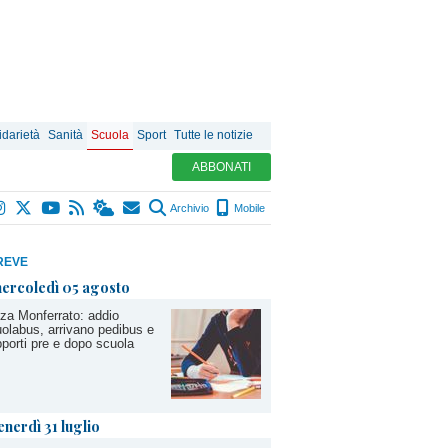
idarietà
Sanità
Scuola
Sport
Tutte le notizie
ABBONATI
Archivio
Mobile
REVE
ercoledì 05 agosto
za Monferrato: addio
olabus, arrivano pedibus e
porti pre e dopo scuola
enerdì 31 luglio