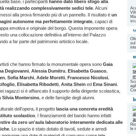
ella base, i partecipanti
hanno dato libero sfogo alla
ità realizzando complessivamente sedici tele
. Alcuni
Acc
Vil
essi alla prova firmando più di un pannello. Il risultato è
un
Mar
scu
agini autonome ma perfettamente integrate
, capaci di
mappa emotiva e originale del borgo. Questa imponente opera
v
esto una collocazione definitiva all'interno del Palazzo
Olt
do a far parte del patrimonio artistico locale.
sul
int
m
 artisti che hanno firmato la monumentale opera sono
Gaia
a Degiovanni
,
Alessia Dumitru
,
Elisabetta Guasco
,
en
,
Sofia Marchi
,
Adele Moretti
,
Francesco Nicolosi
,
Scu
ifoglio
,
Elisabetta Ribodetti
,
Anita Shein
ed
Ema Sinani
.
agi
Co
i ragazzi si è affiancato il supporto della dirigente scolastica,
a
Silvia Montersino
, e delle famiglie degli alunni.
l
ulturale dell'opera, il progetto
lascia una concreta eredità
istituto scolastico
. I finanziamenti del bando hanno infatti
estire da zero un'aula laboratorio interamente dedicata alle
Ris
tiche
. Lo spazio è stato dotato di tavoli, sedute e arredi
le 
 si aggiunge una dote di materiali di consumo come tele,