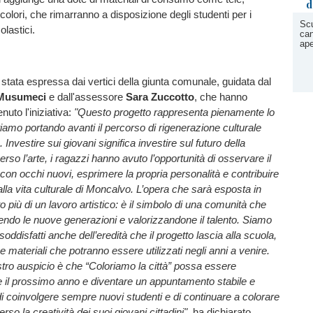
d
 colori, che rimarranno a disposizione degli studenti per i
Scu
olastici.
can
ape
stata espressa dai vertici della giunta comunale, guidata dal
Musumeci
e dall'assessore
Sara Zuccotto
, che hanno
uto l'iniziativa:
"Questo progetto rappresenta pienamente lo
tiamo portando avanti il percorso di rigenerazione culturale
. Investire sui giovani significa investire sul futuro della
rso l’arte, i ragazzi hanno avuto l’opportunità di osservare il
o con occhi nuovi, esprimere la propria personalità e contribuire
la vita culturale di Moncalvo. L’opera che sarà esposta in
o più di un lavoro artistico: è il simbolo di una comunità che
ndo le nuove generazioni e valorizzandone il talento. Siamo
oddisfatti anche dell’eredità che il progetto lascia alla scuola,
 materiali che potranno essere utilizzati negli anni a venire.
stro auspicio è che “Coloriamo la città” possa essere
e il prossimo anno e diventare un appuntamento stabile e
i coinvolgere sempre nuovi studenti e di continuare a colorare
so la creatività dei suoi giovani cittadini",
ha dichiarato