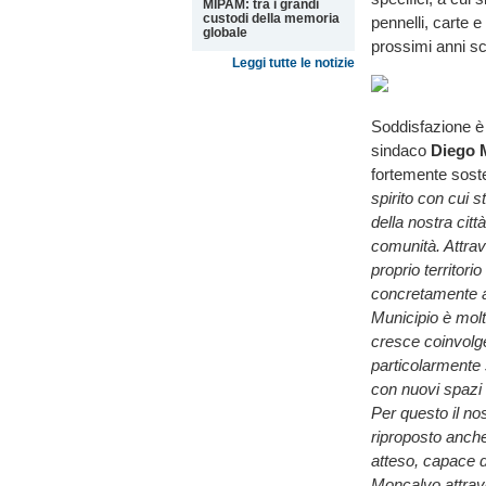
MIPAM: tra i grandi
custodi della memoria
pennelli, carte e
globale
prossimi anni sc
Leggi tutte le notizie
Soddisfazione è 
sindaco
Diego 
fortemente sosten
spirito con cui s
della nostra città
comunità. Attrave
proprio territori
concretamente al
Municipio è molt
cresce coinvolge
particolarmente s
con nuovi spazi e
Per questo il no
riproposto anch
atteso, capace d
Moncalvo attraver