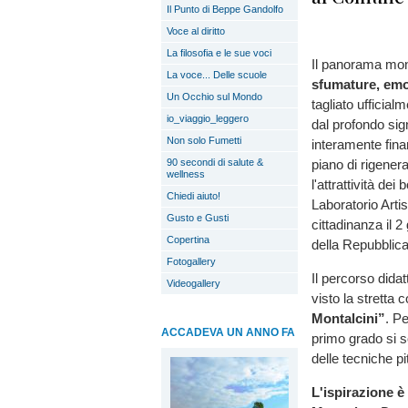
Il Punto di Beppe Gandolfo
Voce al diritto
La filosofia e le sue voci
Il panorama mon
La voce... Delle scuole
sfumature, emoz
Un Occhio sul Mondo
tagliato ufficial
io_viaggio_leggero
dal profondo sign
Non solo Fumetti
interamente fina
90 secondi di salute &
piano di rigener
wellness
l'attrattività dei
Chiedi aiuto!
Laboratorio Artis
Gusto e Gusti
cittadinanza il 2
Copertina
della Repubblica
Fotogallery
Il percorso dida
Videogallery
visto la stretta 
Montalcini”
. P
ACCADEVA UN ANNO FA
primo grado si 
delle tecniche pi
L'ispirazione è