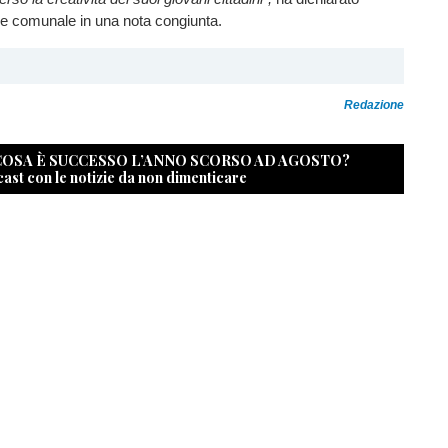
ne comunale in una nota congiunta.
Redazione
 COSA È SUCCESSO L’ANNO SCORSO AD AGOSTO?
cast con le notizie da non dimenticare