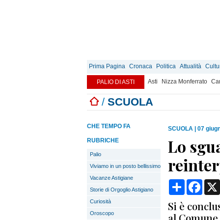
Prima Pagina
Cronaca
Politica
Attualità
Cultu
Asti
Nizza Monferrato
Can
PALIO DI ASTI
/
SCUOLA
CHE TEMPO FA
SCUOLA
|
07 giug
Lo sgu
RUBRICHE
Palio
reinte
Viviamo in un posto bellissimo
Vacanze Astigiane
Condividi
Face
Storie di Orgoglio Astigiano
Curiosità
Si è conclu
Oroscopo
al Comune e