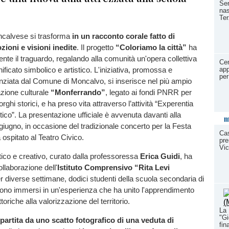
Ser
nas
Ter
calvese si trasforma
in un racconto corale fatto di
ioni e visioni inedite
. Il progetto
“Coloriamo la città”
ha
mente il traguardo, regalando alla comunità un'opera collettiva
Cen
ificato simbolico e artistico. L'iniziativa, promossa e
app
per
nziata dal Comune di Moncalvo, si inserisce nel più ampio
azione culturale
“Monferrando”
, legato ai fondi PNRR per
 borghi storici, e ha preso vita attraverso l’attività “Experentia
tico”. La presentazione ufficiale è avvenuta davanti alla
m
 giugno, in occasione del tradizionale concerto per la Festa
Cas
 ospitato al Teatro Civico.
pre
Vic
ttico e creativo, curato dalla professoressa
Erica Guidi
, ha
collaborazione dell'
Istituto Comprensivo “Rita Levi
er diverse settimane, dodici studenti della scuola secondaria di
sono immersi in un'esperienza che ha unito l'apprendimento
ttoriche alla valorizzazione del territorio.
La 
"Gi
 partita da uno scatto fotografico di una veduta di
fin