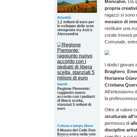
Moncalvo.
Da qu
propria creativ
ragazzi si sono m
Attualità
mosaico di imm
1,1 milioni di euro per
lo sviluppo delle aree
restituire una 
omogenee tra Asti e
Alessandria
corale troverà pr
Comunale, entran
I dodici giovani
Braghero
,
Emm
Horianna Güev
Cristiana Querc
Sanità
Regione Piemonte:
All'entusiasmo de
raggiunto nuovo
accordo con i pediatri
la professoress
di libera scelta,
stanziati 5 milioni di
euro
Oltre al valore c
strutturale all'
permesso di
all
Cultura e tempo libero
discipline artis
Il Museo del Colle Don
Bosco entra nella rete
specifici, a cui