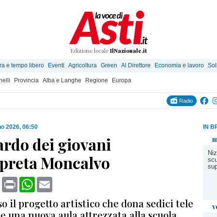
Edizione locale
IlNazionale.it
ra e tempo libero
Eventi
Agricoltura
Green
Al Direttore
Economia e lavoro
Sol
elli
Provincia
Alba e Langhe
Regione
Europa
Radio
no 2026, 06:50
IN B
ardo dei giovani
m
Niz
rpreta Moncalvo
scu
sup
book
X
Print
WhatsApp
Email
so il progetto artistico che dona sedici tele
v
 una nuova aula attrezzata alla scuola