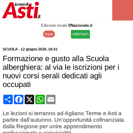
Edizione locale
IlNazionale.it
Radio
ABBONATI
SCUOLA
-
12 giugno 2026
, 18:41
Formazione e gusto alla Scuola
alberghiera: al via le iscrizioni per i
nuovi corsi serali dedicati agli
occupati
Condividi
Facebook
X
WhatsApp
Email
Le lezioni si terranno ad Agliano Terme e Asti a
partire dall'autunno. Un'opportunità cofinanziata
dalla Regione per unire apprendimento
professionale e convivialità