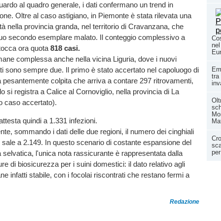
guardo al quadro generale, i dati confermano un trend in
one. Oltre al caso astigiano, in Piemonte è stata rilevata una
tà nella provincia granda, nel territorio di Cravanzana, che
 suo secondo esemplare malato. Il conteggio complessivo a
Cos
nel
e tocca ora quota
818 casi.
Eu
imane complessa anche nella vicina Liguria, dove i nuovi
uati sono sempre due. Il primo è stato accertato nel capoluogo di
Eme
tra
 pesantemente colpita che arriva a contare 297 ritrovamenti,
inv
 si registra a Calice al Cornoviglio, nella provincia di La
Olt
vo caso accertato).
sch
Mon
i attesta quindi a 1.331 infezioni.
Mat
e, sommando i dati delle due regioni, il numero dei cinghiali
Cro
o sale a 2.149. In questo scenario di costante espansione del
sca
per
a selvatica, l'unica nota rassicurante è rappresentata dalla
re di biosicurezza per i suini domestici: il dato relativo agli
e infatti stabile, con i focolai riscontrati che restano fermi a
Redazione