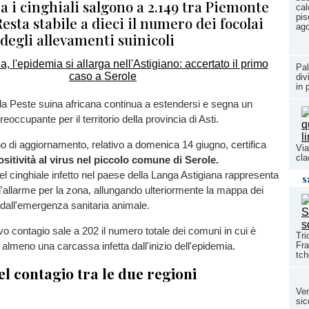
tra i cinghiali salgono a 2.149 tra Piemonte
cal
pis
Resta stabile a dieci il numero dei focolai
ag
 degli allevamenti suinicoli
Pal
div
in 
ella Peste suina africana continua a estendersi e segna un
eoccupante per il territorio della provincia di Asti.
ino di aggiornamento, relativo a domenica 14 giugno, certifica
Via
cla
ositività al virus nel piccolo comune di Serole.
del cinghiale infetto nel paese della Langa Astigiana rappresenta
s
allarme per la zona, allungando ulteriormente la mappa dei
ti dall'emergenza sanitaria animale.
 contagio sale a 202 il numero totale dei comuni in cui è
Tri
Fra
 almeno una carcassa infetta dall'inizio dell'epidemia.
tch
el contagio tra le due regioni
Ven
sic