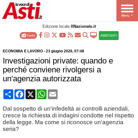
Edizione locale
IlNazionale.it
Radio
ABBONATI
ECONOMIA E LAVORO
-
23 giugno 2026
, 07:48
Investigazioni private: quando e
perché conviene rivolgersi a
un'agenzia autorizzata
Condividi
Facebook
X
WhatsApp
Email
Dal sospetto di un'infedeltà ai controlli aziendali,
cresce la richiesta di indagini condotte nel rispetto
della legge. Ma come si riconosce un'agenzia
seria?