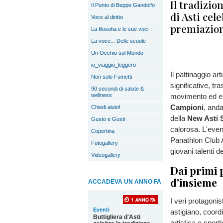
Il tradizio
Il Punto di Beppe Gandolfo
di Asti cel
Voce al diritto
premiazioni
La filosofia e le sue voci
La voce... Delle scuole
Un Occhio sul Mondo
io_viaggio_leggero
Il pattinaggio ar
Non solo Fumetti
significative, tr
90 secondi di salute &
wellness
movimento ed e
Campioni
, anda
Chiedi aiuto!
della
New Asti S
Gusto e Gusti
calorosa. L'even
Copertina
Panathlon Club A
Fotogallery
giovani talenti del
Videogallery
Dai primi p
d'insieme
ACCADEVA UN ANNO FA
I veri protagonis
Eventi
astigiano, coordi
Buttigliera d'Asti
artistica e sport