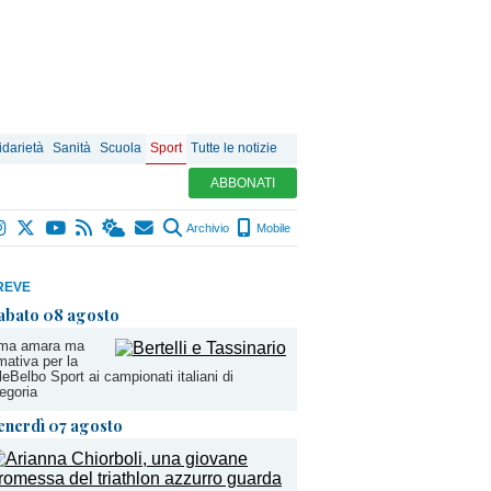
idarietà
Sanità
Scuola
Sport
Tutte le notizie
ABBONATI
Archivio
Mobile
REVE
abato 08 agosto
ma amara ma
mativa per la
leBelbo Sport ai campionati italiani di
egoria
enerdì 07 agosto