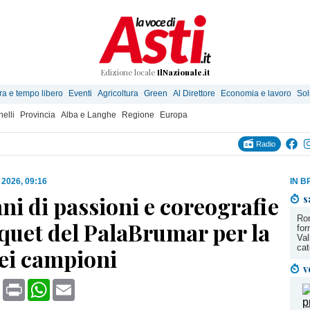
Edizione locale
IlNazionale.it
ra e tempo libero
Eventi
Agricoltura
Green
Al Direttore
Economia e lavoro
Sol
elli
Provincia
Alba e Langhe
Regione
Europa
Radio
 2026, 09:16
IN B
ni di passioni e coreografie
s
Ro
quet del PalaBrumar per la
for
Val
cat
dei campioni
v
book
X
Print
WhatsApp
Email