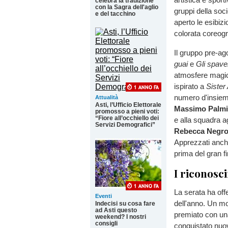
celebra la tradizione
con la Sagra dell'aglio
gruppi della soci
e del tacchino
aperto le esibizi
colorata coreogr
Il gruppo pre-ag
guai
e
Gli spave
atmosfere magich
ispirato a
Sister
numero d'insieme
Attualità
Asti, l’Ufficio Elettorale
Massimo Palmi
promosso a pieni voti:
“Fiore all’occhiello dei
e alla squadra 
Servizi Demografici”
Rebecca Negr
Apprezzati anche
prima del gran fi
I riconosci
La serata ha offe
Eventi
dell'anno. Un mo
Indecisi su cosa fare
ad Asti questo
premiato con una
weekend? I nostri
consigli
conquistato nuova