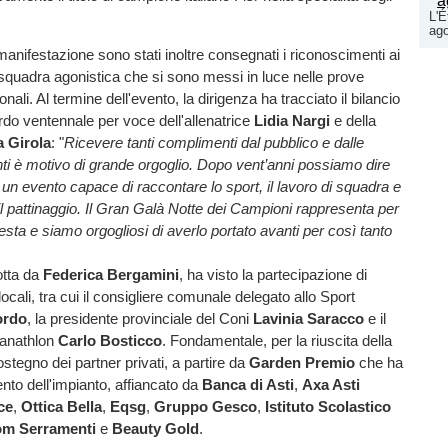
L'É
ago
manifestazione sono stati inoltre consegnati i riconoscimenti ai
la squadra agonistica che si sono messi in luce nelle prove
onali. Al termine dell'evento, la dirigenza ha tracciato il bilancio
rdo ventennale per voce dell'allenatrice
Lidia Nargi
e della
a Girola
: "
Ricevere tanti complimenti dal pubblico e dalle
enti è motivo di grande orgoglio. Dopo vent’anni possiamo dire
o un evento capace di raccontare lo sport, il lavoro di squadra e
il pattinaggio. Il Gran Galà Notte dei Campioni rappresenta per
esta e siamo orgogliosi di averlo portato avanti per così tanto
otta da
Federica Bergamini
, ha visto la partecipazione di
locali, tra cui il consigliere comunale delegato allo Sport
ordo
, la presidente provinciale del Coni
Lavinia Saracco
e il
Panathlon
Carlo Bosticco
. Fondamentale, per la riuscita della
ostegno dei partner privati, a partire da
Garden Premio
che ha
ento dell'impianto, affiancato da
Banca di Asti
,
Axa Asti
ce
,
Ottica Bella
,
Eqsg
,
Gruppo Gesco
,
Istituto Scolastico
om Serramenti
e
Beauty Gold
.