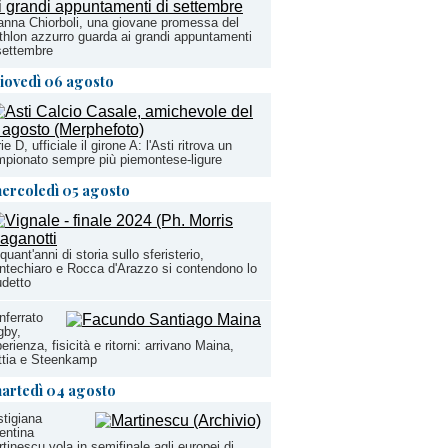
anna Chiorboli, una giovane promessa del
athlon azzurro guarda ai grandi appuntamenti
settembre
iovedì 06 agosto
ie D, ufficiale il girone A: l'Asti ritrova un
pionato sempre più piemontese-ligure
ercoledì 05 agosto
quant'anni di storia sullo sferisterio,
techiaro e Rocca d'Arazzo si contendono lo
detto
ferrato
gby,
erienza, fisicità e ritorni: arrivano Maina,
ttia e Steenkamp
artedì 04 agosto
stigiana
entina
tinescu vola in semifinale agli europei di