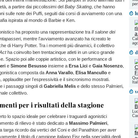
pen
età, a partire dai piccolissimi del
Baby Skating
, che hanno
l
oni sulle note dei Puffi, seguiti dai corsi di avviamento con una
afia ispirata al mondo di Barbie e Ken.
onistico ha proposto una rappresentazione tra
Il salone dei
ntapasseri
, mentre l'avviamento avanzato ha ricreato le
Cal
ago
e di Harry Potter. Tra i momenti più dinamici, il collettivo
d
 Act
ha coinvolto ben trentacinque atleti in un unico grande
. Spazio poi alle coppie artistico, con le performance di
eri
e
Simone Besusso
insieme a
Ersa Lici
e
Gaia Nosenzo
,
agonistica composta da
Anna Varallo
,
Elisa Mancullo
e
Qua
o
, applaudite per l'espressività e il sincronismo mostrati.
Ita
 i passaggi singoli di
Gabriella Melis
e dello stesso Palmieri,
v
nale collettivo.
menti per i risultati della stagione
Luc
Cam
rto lo spazio ideale per celebrare i traguardi agonistici
mento di rilievo è stato dedicato a
Massimo Palmieri
,
 targa ricordo dai vertici del Coni e del Panathlon per aver
mente il titolo di campione italiano Fisr nella specialità degli