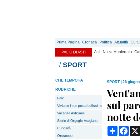
Prima Pagina
Cronaca
Politica
Attualità
Cultu
Asti
Nizza Monferrato
Can
PALIO DI ASTI
/
SPORT
CHE TEMPO FA
SPORT
|
26 giugno
Vent'an
RUBRICHE
Palio
sul par
Viviamo in un posto bellissimo
notte 
Vacanze Astigiane
Storie di Orgoglio Astigiano
Condividi
Face
Curiosità
Oroscopo