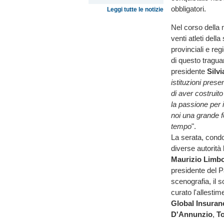
obbligatori.
Leggi tutte le notizie
Nel corso della 
venti atleti del
provinciali e regi
di questo tragua
presidente
Silvi
istituzioni pres
di aver costruit
la passione per 
noi una grande f
tempo
".
La serata, cond
diverse autorità 
Maurizio Limb
presidente del 
scenografia, il s
curato l'allestim
Global Insuran
D'Annunzio
,
T