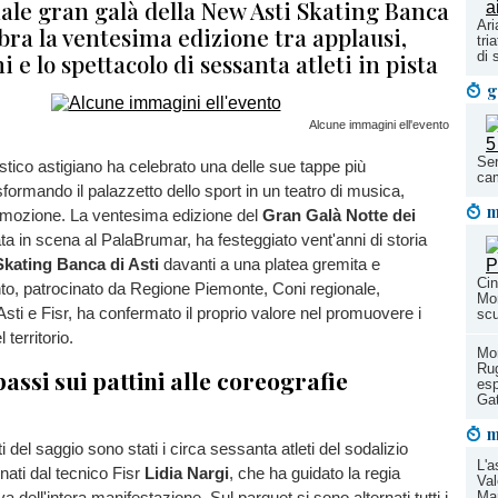
nale gran galà della New Asti Skating Banca
Ari
ebra la ventesima edizione tra applausi,
tri
 e lo spettacolo di sessanta atleti in pista
di 
g
Alcune immagini ell'evento
Ser
tistico astigiano ha celebrato una delle sue tappe più
cam
asformando il palazzetto dello sport in un teatro di musica,
m
mozione. La ventesima edizione del
Gran Galà Notte dei
ta in scena al PalaBrumar, ha festeggiato vent'anni di storia
kating Banca di Asti
davanti a una platea gremita e
Cin
to, patrocinato da Regione Piemonte, Coni regionale,
Mon
sti e Fisr, ha confermato il proprio valore nel promuovere i
scu
 territorio.
Mon
Ru
assi sui pattini alle coreografie
esp
Ga
m
ti del saggio sono stati i circa sessanta atleti del sodalizio
L'a
nati dal tecnico Fisr
Lidia Nargi
, che ha guidato la regia
Val
Mar
iva dell'intera manifestazione. Sul parquet si sono alternati tutti i