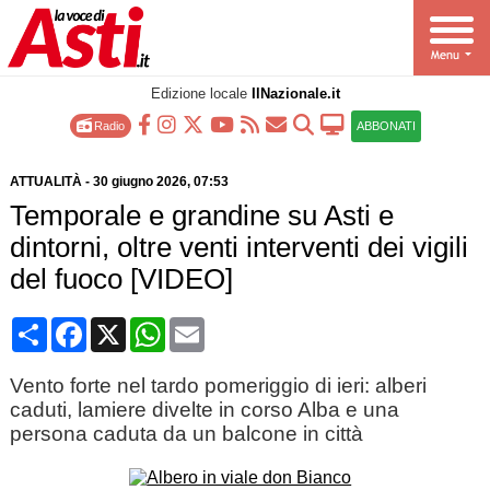
Edizione locale
IlNazionale.it
Radio
ABBONATI
ATTUALITÀ
-
30 giugno 2026
, 07:53
Temporale e grandine su Asti e
dintorni, oltre venti interventi dei vigili
del fuoco [VIDEO]
Condividi
Facebook
X
WhatsApp
Email
Vento forte nel tardo pomeriggio di ieri: alberi
caduti, lamiere divelte in corso Alba e una
persona caduta da un balcone in città