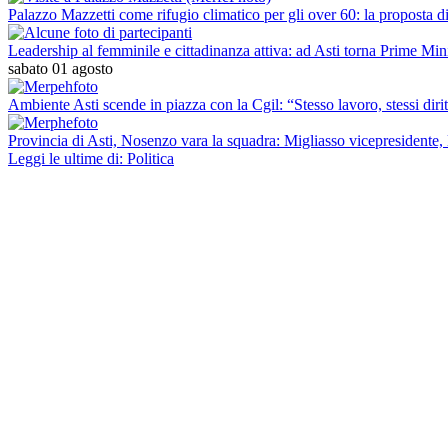
Palazzo Mazzetti come rifugio climatico per gli over 60: la proposta d
Leadership al femminile e cittadinanza attiva: ad Asti torna Prime Minis
sabato 01 agosto
Ambiente Asti scende in piazza con la Cgil: “Stesso lavoro, stessi dirit
Provincia di Asti, Nosenzo vara la squadra: Migliasso vicepresidente, l
Leggi le ultime di: Politica