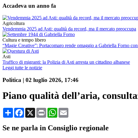
Accadeva un anno fa
Agricoltura
Vendemmia 2025 ad Asti: qualità da record, ma il mercato preoccupa
Cultura e tempo libero
“Magie Creative”: Portacomaro rende omaggio a Gabriella Forno co
Asti
Traffico di migranti: la Polizia di Asti arresta un cittadino albanese
Leggi tutte le notizie
Politica
|
02 luglio 2026, 17:46
Piano qualità dell’aria, consultaz
Condividi
Facebook
X
Print
WhatsApp
Email
Se ne parla in Consiglio regionale