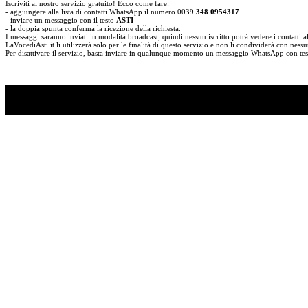
Iscriviti al nostro servizio gratuito! Ecco come fare:
- aggiungere alla lista di contatti WhatsApp il numero 0039
348 0954317
- inviare un messaggio con il testo
ASTI
- la doppia spunta conferma la ricezione della richiesta.
I messaggi saranno inviati in modalità broadcast, quindi nessun iscritto potrà vedere i contatti al
LaVocediAsti.it li utilizzerà solo per le finalità di questo servizio e non li condividerà con nessu
Per disattivare il servizio, basta inviare in qualunque momento un messaggio WhatsApp con
TI RICORDI COSA È SUCCESSO L’ANNO SCOR
Ascolta il podcast con le notizie da non dimenticare