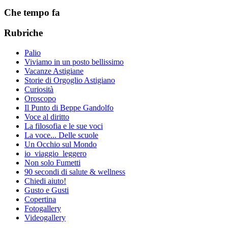
Che tempo fa
Rubriche
Palio
Viviamo in un posto bellissimo
Vacanze Astigiane
Storie di Orgoglio Astigiano
Curiosità
Oroscopo
Il Punto di Beppe Gandolfo
Voce al diritto
La filosofia e le sue voci
La voce... Delle scuole
Un Occhio sul Mondo
io_viaggio_leggero
Non solo Fumetti
90 secondi di salute & wellness
Chiedi aiuto!
Gusto e Gusti
Copertina
Fotogallery
Videogallery