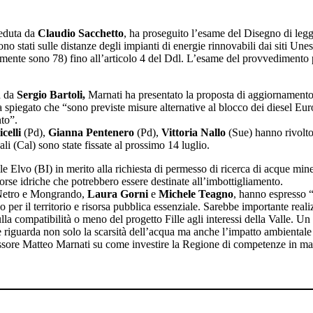
ieduta da
Claudio Sacchetto
, ha proseguito l’esame del Disegno di legge
no stati sulle distanze degli impianti di energie rinnovabili dai siti Unes
nte sono 78) fino all’articolo 4 del Ddl. L’esame del provvedimento pr
a da
Sergio Bartoli,
Marnati ha presentato la proposta di aggiornamento 
 spiegato che “sono previste misure alternative al blocco dei diesel Eur
nto”.
celli
(Pd),
Gianna Pentenero
(Pd),
Vittoria Nallo
(Sue) hanno rivolto
i (Cal) sono state fissate al prossimo 14 luglio.
Elvo (BI) in merito alla richiesta di permesso di ricerca di acque mineral
rse idriche che potrebbero essere destinate all’imbottigliamento.
 Netro e Mongrando,
Laura Gorni
e
Michele Teagno
, hanno espresso “
co per il territorio e risorsa pubblica essenziale. Sarebbe importante real
ulla compatibilità o meno del progetto Fille agli interessi della Valle. 
 riguarda non solo la scarsità dell’acqua ma anche l’impatto ambientale d
ssore Matteo Marnati su come investire la Regione di competenze in mat