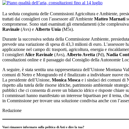
La seduta congiunta delle Commissioni Agricoltura e Ambiente, pres
trattati dai consiglieri con l’assessore all’Ambiente
Matteo Marnati
so
compromesse. Sono stati esaminati gli emendamenti (che complessivame
Ravinale
(Avs) e
Alberto Unia
(M5s).
Durante la successiva seduta della Commissione Ambiente, presiedut
prevede una variazione di spesa di 43,3 milioni di euro. L’assessore ha
applicazione nel campo di: trasporti, agricoltura, energia e riscaldame
I consiglieri
Alice Ravinale
(Avs),
Alberto Avetta
(Pd),
Nadia Conti
consultazioni online e il passaggio dal Consiglio della Autonomie Local
A seguire, è stata sentita una rappresentanza dell’Unione Montana Valle 
comuni di Netro e Mongrando ed è finalizzato a individuare nuove riso
La presidente dell’Unione,
Monica Mosca
e i sindaci dei comuni di
rispetto alla tutela delle risorse idriche, patrimonio ambientale strategi
pubblici che ci consenta di avere un bilancio idrico e risposte chiare s
I commissari hanno manifestato un interesse bipartisan per il tema, che
in Commissione per trovare una soluzione condivisa anche con l’asse
Redazione
Vuoi rimanere informato sulla politica di Asti e dire la tua?