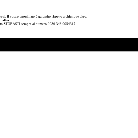
trui, il vostro anonimato è garantito rispetto a chiunque altro.
n altro.
 testo STOP ASTI sempre al numero 0039 348 0954317.
SO AD AGOSTO?