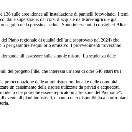
 136 sulle aree idonee all’installazione di pannelli fotovoltaici. I temi
co, dalle superstrade, dai corsi d’acqua e dalle aree agricole già
oseguirà nella prossima seduta. Sono intervenuti i consiglieri
Alice
del Piano regionale di qualità dell’aria (approvato nel 2024) che
o 5 per garantire l’equilibrio emissivo. I provvedimenti troveranno
 domande all’assessore sulle singole misure. La scadenza delle
i del progetto Fille, che interessa un’area di oltre 640 ettari tra i
la preoccupazione delle amministrazioni locali e delle comunità
izzare un censimento delle risorse utilizzate da privati e acquedotti
Un modello che potrebbe essere replicato in altre zone del Piemonte”.
i eventuali piani industriali, e hanno dato disponibilità a confrontarsi
eria.