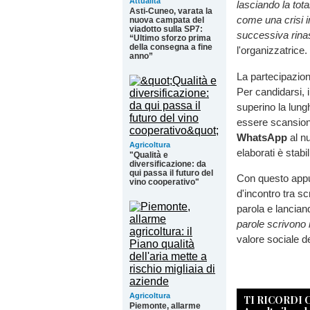
Attualità
lasciando la tot
Asti-Cuneo, varata la
come una crisi i
nuova campata del
viadotto sulla SP7:
successiva rinas
“Ultimo sforzo prima
della consegna a fine
l'organizzatrice.
anno”
La partecipazio
Per candidarsi, 
superino la lung
essere scansiona
WhatsApp
al nu
Agricoltura
elaborati è stabil
"Qualità e
diversificazione: da
qui passa il futuro del
Con questo appu
vino cooperativo"
d'incontro tra sc
parola e lancian
parole scrivono 
valore sociale de
Agricoltura
TI RICORDI
Piemonte, allarme