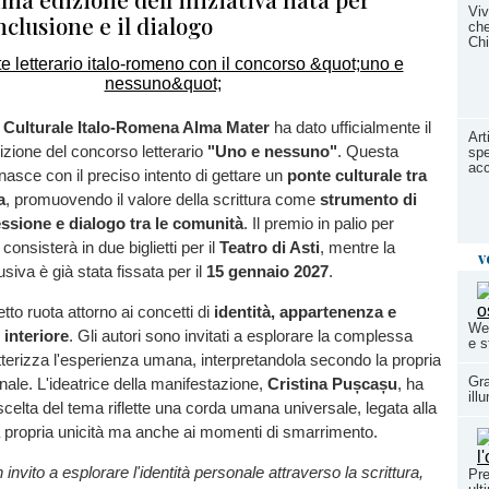
Viv
inclusione e il dialogo
che
Chi
 Culturale Italo-Romena Alma Mater
ha dato ufficialmente il
Art
dizione del concorso letterario
"Uno e nessuno"
. Questa
spe
acc
 nasce con il preciso intento di gettare un
ponte culturale tra
a
, promuovendo il valore della scrittura come
strumento di
lessione e dialogo tra le comunità
. Il premio in palio per
 consisterà in due biglietti per il
Teatro di Asti
, mentre la
v
siva è già stata fissata per il
15 gennaio 2027
.
getto ruota attorno ai concetti di
identità, appartenenza e
Wee
interiore
. Gli autori sono invitati a esplorare la complessa
e s
tterizza l'esperienza umana, interpretandola secondo la propria
Gra
onale. L'ideatrice della manifestazione,
Cristina Pușcașu
, ha
ill
scelta del tema riflette una corda umana universale, legata alla
a propria unicità ma anche ai momenti di smarrimento.
 invito a esplorare l'identità personale attraverso la scrittura,
Pre