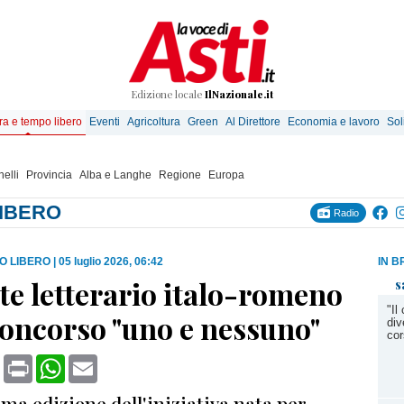
Edizione locale
IlNazionale.it
ra e tempo libero
Eventi
Agricoltura
Green
Al Direttore
Economia e lavoro
Sol
elli
Provincia
Alba e Langhe
Regione
Europa
LIBERO
Radio
O LIBERO
|
05 luglio 2026, 06:42
IN B
te letterario italo-romeno
s
"Il
concorso "uno e nessuno"
div
cor
book
X
Print
WhatsApp
Email
rima edizione dell'iniziativa nata per