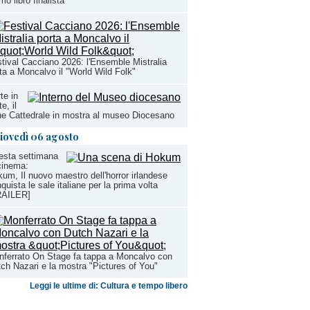
imo libro finalista
tival Cacciano 2026: l'Ensemble Mistralia
ta a Moncalvo il "World Wild Folk"
rte in
te, il
ne Cattedrale in mostra al museo Diocesano
iovedì 06 agosto
esta settimana
cinema:
um, Il nuovo maestro dell'horror irlandese
quista le sale italiane per la prima volta
RAILER]
ferrato On Stage fa tappa a Moncalvo con
ch Nazari e la mostra "Pictures of You"
Leggi le ultime di: Cultura e tempo libero