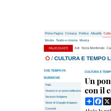
Prima Pagina
Cronaca
Politica
Attualità
Cultu
Mostre
Teatro e cinema
Musica
Asti
Nizza Monferrato
Can
PALIO DI ASTI
/
CULTURA E TEMPO 
CHE TEMPO FA
CULTURA E TEMP
Un pon
RUBRICHE
Palio
con il 
Viviamo in un posto bellissimo
Vacanze Astigiane
Condividi
Face
Storie di Orgoglio Astigiano
Curiosità
Al via la p