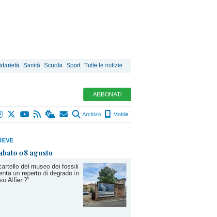
idarietà
Sanità
Scuola
Sport
Tutte le notizie
ABBONATI
Archivio
Mobile
REVE
abato 08 agosto
 cartello del museo dei fossili
enta un reperto di degrado in
so Alfieri?"