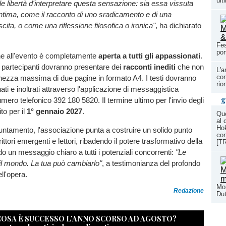
ult
ale libertà d'interpretare questa sensazione: sia essa vissuta
ntima, come il racconto di uno sradicamento e di una
cita, o come una riflessione filosofica o ironica"
, ha dichiarato
Fes
por
ne all'evento è completamente
aperta a tutti gli appassionati
.
i partecipanti dovranno presentare dei
racconti inediti
che non
L'a
cor
hezza massima di due pagine in formato A4. I testi dovranno
rio
ti e inoltrati attraverso l'applicazione di messaggistica
g
mero telefonico 392 180 5820. Il termine ultimo per l'invio degli
ito per il
1° gennaio 2027
.
Qu
al 
Hok
ntamento, l'associazione punta a costruire un solido punto
con
rittori emergenti e lettori, ribadendo il potere trasformativo della
[T
do un messaggio chiaro a tutti i potenziali concorrenti:
"Le
il mondo. La tua può cambiarlo"
, a testimonianza del profondo
ll'opera.
Mon
Redazione
Dut
 COSA È SUCCESSO L’ANNO SCORSO AD AGOSTO?