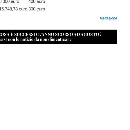
0.000 euro
400 euro
15.748,78 euro
300 euro
Redazione
 COSA È SUCCESSO L’ANNO SCORSO AD AGOSTO?
cast con le notizie da non dimenticare