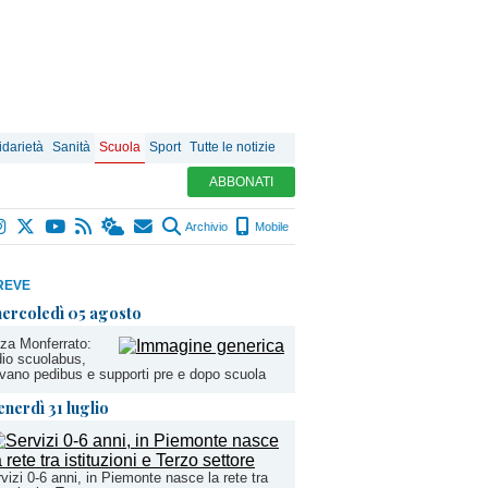
idarietà
Sanità
Scuola
Sport
Tutte le notizie
ABBONATI
Archivio
Mobile
REVE
ercoledì 05 agosto
za Monferrato:
io scuolabus,
ivano pedibus e supporti pre e dopo scuola
enerdì 31 luglio
vizi 0-6 anni, in Piemonte nasce la rete tra