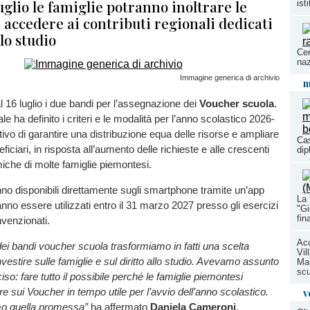
luglio le famiglie potranno inoltrare le
ist
 accedere ai contributi regionali dedicati
llo studio
Cen
naz
Immagine generica di archivio
m
al 16 luglio i due bandi per l’assegnazione dei
Voucher scuola
.
le ha definito i criteri e le modalità per l’anno scolastico 2026-
tivo di garantire una distribuzione equa delle risorse e ampliare
Cas
eficiari, in risposta all’aumento delle richieste e alle crescenti
dip
miche di molte famiglie piemontesi.
anno disponibili direttamente sugli smartphone tramite un’app
La 
nno essere utilizzati entro il 31 marzo 2027 presso gli esercizi
"Gi
fin
venzionati.
Acc
dei bandi voucher scuola trasformiamo in fatti una scelta
Vil
investire sulle famiglie e sul diritto allo studio. Avevamo assunto
Mar
scu
so: fare tutto il possibile perché le famiglie piemontesi
v
e sui Voucher in tempo utile per l’avvio dell’anno scolastico.
o quella promessa”
ha affermato
Daniela Cameroni
,