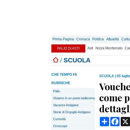
Prima Pagina
Cronaca
Politica
Attualità
Cultu
Asti
Nizza Monferrato
Can
PALIO DI ASTI
/
SCUOLA
CHE TEMPO FA
SCUOLA
|
05 lugli
Voucher
RUBRICHE
Palio
come p
Viviamo in un posto bellissimo
dettagl
Vacanze Astigiane
Storie di Orgoglio Astigiano
Condividi
Face
Curiosità
Oroscopo