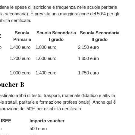
tiene le spese di iscrizione e frequenza nelle scuole paritarie
alla secondaria). È prevista una maggiorazione del 50% per gli
ilità certificata.
Scuola
Scuola Secondaria
Scuola Secondaria
E
Primaria
I grado
II grado
o
1.400 euro
1.800 euro
2.150 euro
1.200 euro
1.600 euro
1.950 euro
1.000 euro
1.400 euro
1.750 euro
oucher B
tinato a libri di testo, trasporti, materiale didattico e attività
le statali, paritarie e formazione professionale). Anche qui è
orazione del 50% per disabilità certificata.
 ISEE
Importo voucher
o
500 euro