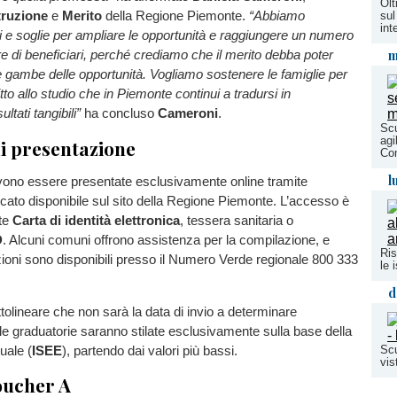
Olt
truzione
e
Merito
della Regione Piemonte.
“Abbiamo
sul
int
ri e soglie per ampliare le opportunità e raggiungere un numero
m
di beneficiari, perché crediamo che il merito debba poter
 gambe delle opportunità. Vogliamo sostenere le famiglie per
itto allo studio che in Piemonte continui a tradursi in
ultati tangibili”
ha concluso
Cameroni
.
Scu
agi
i presentazione
Co
l
no essere presentate esclusivamente online tramite
dicato disponibile sul sito della Regione Piemonte. L’accesso è
ite
Carta di identità elettronica
, tessera sanitaria o
D
. Alcuni comuni offrono assistenza per la compilazione, e
Ris
azioni sono disponibili presso il Numero Verde regionale 800 333
le 
d
tolineare che non sarà la data di invio a determinare
le graduatorie saranno stilate esclusivamente sulla base della
uale (
ISEE
), partendo dai valori più bassi.
Scu
vis
oucher A