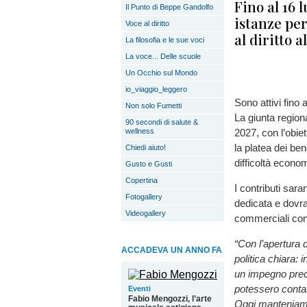
Fino al 16 
Il Punto di Beppe Gandolfo
istanze per
Voce al diritto
al diritto a
La filosofia e le sue voci
La voce... Delle scuole
Un Occhio sul Mondo
io_viaggio_leggero
Sono attivi fino 
Non solo Fumetti
La giunta regiona
90 secondi di salute &
wellness
2027, con l’obiet
la platea dei ben
Chiedi aiuto!
difficoltà econo
Gusto e Gusti
Copertina
I contributi sar
Fotogallery
dedicata e dovra
Videogallery
commerciali con
“Con l’apertura 
ACCADEVA UN ANNO FA
politica chiara: 
un impegno preci
potessero contar
Eventi
Fabio Mengozzi, l’arte
Oggi manteniam