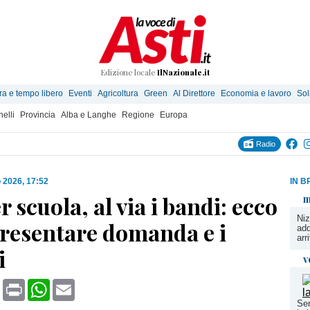
Edizione locale
IlNazionale.it
ra e tempo libero
Eventi
Agricoltura
Green
Al Direttore
Economia e lavoro
Sol
elli
Provincia
Alba e Langhe
Regione
Europa
Radio
o 2026, 17:52
IN B
 scuola, al via i bandi: ecco
m
Niz
resentare domanda e i
add
arr
i
v
book
X
Print
WhatsApp
Email
Ser