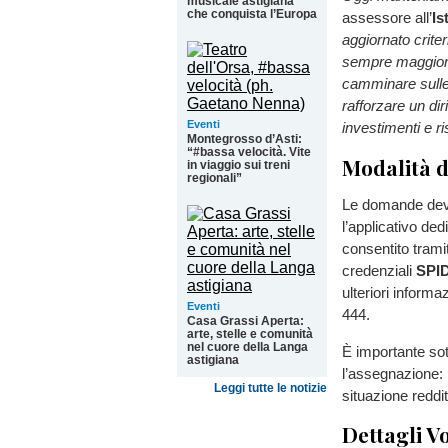
musicale astigiana
che conquista l’Europa
assessore all’
Is
aggiornato crite
sempre maggiore 
camminare sulle
rafforzare un dir
Eventi
investimenti e ris
Montegrosso d’Asti:
“#bassa velocità. Vite
Modalità d
in viaggio sui treni
regionali”
Le domande devo
l’applicativo de
consentito tram
credenziali
SPI
ulteriori inform
Eventi
444.
Casa Grassi Aperta:
arte, stelle e comunità
nel cuore della Langa
È importante sot
astigiana
l’assegnazione: 
Leggi tutte le notizie
situazione reddit
Dettagli V