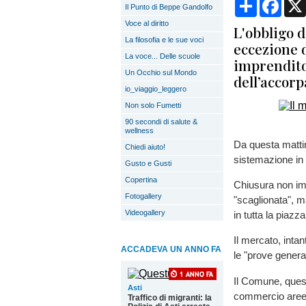
Condividi
Face
Il Punto di Beppe Gandolfo
Voce al diritto
L'obbligo d
La filosofia e le sue voci
eccezione d
La voce... Delle scuole
imprendito
Un Occhio sul Mondo
dell’accorp
io_viaggio_leggero
Non solo Fumetti
90 secondi di salute &
wellness
Da questa mattin
Chiedi aiuto!
sistemazione in v
Gusto e Gusti
Copertina
Chiusura non im
Fotogallery
"scaglionata", ma
Videogallery
in tutta la piazza
Il mercato, inta
ACCADEVA UN ANNO FA
le "prove genera
Il Comune, quest
Asti
commercio aree
Traffico di migranti: la