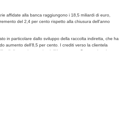
rie affidate alla banca raggiungono i 18,5 miliardi di euro,
emento del 2,4 per cento rispetto alla chiusura dell'anno
ato in particolare dallo sviluppo della raccolta indiretta, che ha
ido aumento dell'8,5 per cento. I crediti verso la clientela
liardi di euro, in crescita dell'1 per cento. Durante la prima
ono stati inoltre erogati nuovi finanziamenti per 1,2 miliardi di
o l'impegno costante a sostegno delle famiglie e delle imprese
andamento del semestre è intervenuto l'amministratore
uppo,
Roberto Fiorini
: "
Ogni numero racconta una storia. Quelli
e raccontano una crescita della fiducia: oltre 18,5 miliardi di
fidate al Gruppo Cassa di Risparmio di Asti testimoniano la
nti e territori e confermano che il percorso di evoluzione
à producendo risultati concreti".
inamiche della redditività, l'amministratore delegato ha poi
te della banca: "
In questo contesto, la flessione della redditività