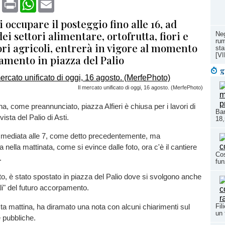
book
X
Print
WhatsApp
Email
i occupare il posteggio fino alle 16, ad
ei settori alimentare, ortofrutta, fiori e
Neg
rum
ri agricoli, entrerà in vigore al momento
sta
[V
amento in piazza del Palio
g
Il mercato unificato di oggi, 16 agosto. (MerfePhoto)
a, come preannunciato, piazza Alfieri è chiusa per i lavori di
Ban
ista del Palio di Asti.
18,
mediata alle 7, come detto precedentemente, ma
 nella mattinata, come si evince dalle foto, ora c'è il cantiere
Co
.
fun
nto, è stato spostato in piazza del Palio dove si svolgono anche
li" del futuro accorpamento.
a mattina, ha diramato una nota con alcuni chiarimenti sul
Fil
un 
 pubbliche.