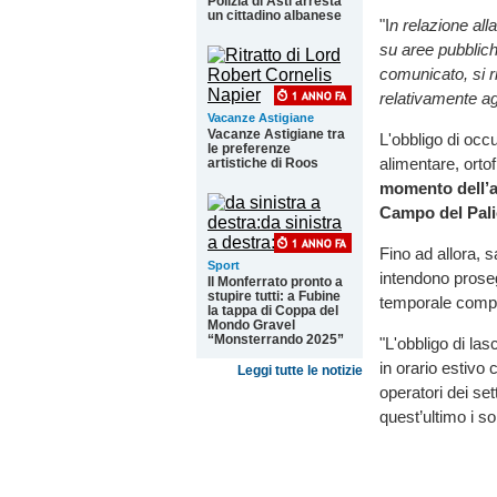
Polizia di Asti arresta
un cittadino albanese
"I
n relazione al
su aree pubblic
comunicato, si ri
relativamente agl
Vacanze Astigiane
Vacanze Astigiane tra
L'obbligo di occ
le preferenze
alimentare, ortofr
artistiche di Roos
momento dell’a
Campo del Pali
Fino ad allora, s
Sport
intendono proseg
Il Monferrato pronto a
stupire tutti: a Fubine
temporale compre
la tappa di Coppa del
Mondo Gravel
“Monsterrando 2025”
"L'obbligo di las
in orario estivo c
Leggi tutte le notizie
operatori dei set
quest’ultimo i so