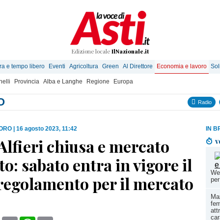
Edizione locale
IlNazionale.it
ra e tempo libero
Eventi
Agricoltura
Green
Al Direttore
Economia e lavoro
Sol
elli
Provincia
Alba e Langhe
Regione
Europa
O
Radio
VORO
|
16 agosto 2023, 11:42
IN B
Alfieri chiusa e mercato
v
to: sabato entra in vigore il
We
regolamento per il mercato
per
]
Ma
fem
att
car