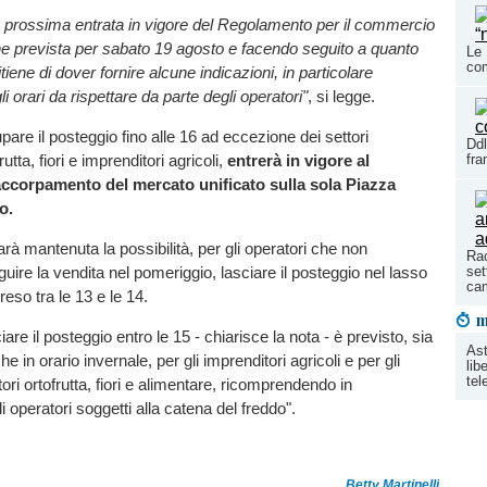
la prossima entrata in vigore del Regolamento per il commercio
he prevista per sabato 19 agosto e facendo seguito a quanto
Le 
co
tiene di dover fornire alcune indicazioni, in particolare
i orari da rispettare da parte degli operatori"
, si legge.
upare il posteggio fino alle 16 ad eccezione dei settori
Ddl
utta, fiori e imprenditori agricoli,
entrerà in vigore al
fr
ccorpamento del mercato unificato sulla sola Piazza
o.
arà mantenuta la possibilità, per gli operatori che non
Rac
set
uire la vendita nel pomeriggio, lasciare il posteggio nel lasso
ca
so tra le 13 e le 14.
m
ciare il posteggio entro le 15 - chiarisce la nota - è previsto, sia
Ast
he in orario invernale, per gli imprenditori agricoli e per gli
lib
tel
tori ortofrutta, fiori e alimentare, ricomprendendo in
li operatori soggetti alla catena del freddo".
Betty Martinelli