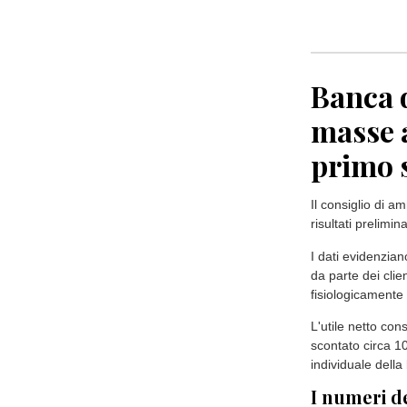
Banca d
masse a
primo 
​Il consiglio di 
risultati prelimi
I dati evidenzia
da parte dei clie
fisiologicamente 
L'utile netto con
scontato circa 10 
individuale dell
​I numeri de