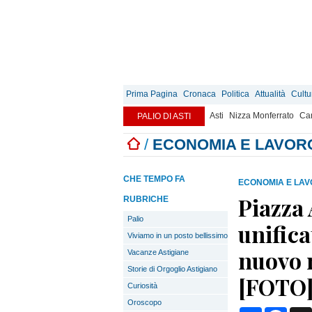
Prima Pagina
Cronaca
Politica
Attualità
Cultu
Asti
Nizza Monferrato
Can
PALIO DI ASTI
/
ECONOMIA E LAVOR
CHE TEMPO FA
ECONOMIA E LA
Piazza 
RUBRICHE
Palio
unifica
Viviamo in un posto bellissimo
nuovo 
Vacanze Astigiane
Storie di Orgoglio Astigiano
[FOTO
Curiosità
Oroscopo