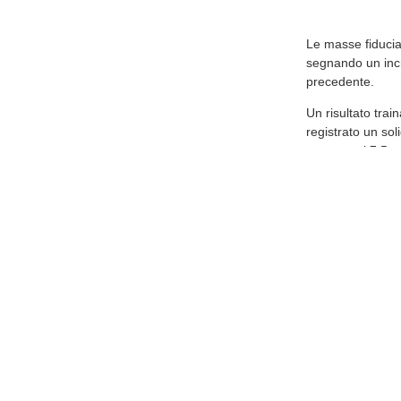
​Le masse fiducia
segnando un incr
precedente.
Un risultato train
registrato un sol
superano i 7,5 mi
parte dell'anno s
euro, confermand
del territorio.
​A commentare l'
delegato del gr
di questo semestr
euro di masse af
vicinanza di clie
intrapreso sta gi
​In merito alle d
precisato le scel