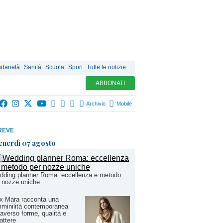
idarietà
Sanità
Scuola
Sport
Tutte le notizie
ABBONATI
Archivio
Mobile
REVE
enerdì 07 agosto
dding planner Roma: eccellenza e metodo
 nozze uniche
x Mara racconta una
minilità contemporanea
raverso forme, qualità e
attere