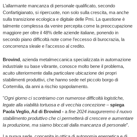
L’allarmante mancanza di personale qualificato, secondo
Confartigianato, si ripercuote, non solo sulla crescita, ma anche
sulla transizione ecologica e digitale delle Pmi. La questione è
talmente complessa da venire percepita come la preoccupazione
maggiore per oltre il 48% delle aziende italiane, ponendo in
secondo piano difficoltà note come l’eccesso di burocrazia, la
concorrenza sleale e l’accesso al credito.
Brovind
, azienda metalmeccanica specializzata in automazione
industriale su base vibrante, conosce molto bene il problema,
acuito ulteriormente dalla particolare ubicazione dei propri
stabilimenti produttivi, che hanno sede nel piccolo borgo di
Cortemilia, da anni a rischio spopolamento.
"
Ogni giorno ci scontriamo con numerose difficoltà logistiche,
legate alla viabilità tortuosa e di vecchia concezione
–
spiega
Paola Veglio, Ad di Brovind -
a
fine 2024 inaugureremo il nuovo
stabilimento produttivo che ci permetterà di crescere e aumentare
la produzione, ma
siamo bloccati dalla mancanza di personale
”.
La nuova sede, concepita in ottica di autonomia energetica e di