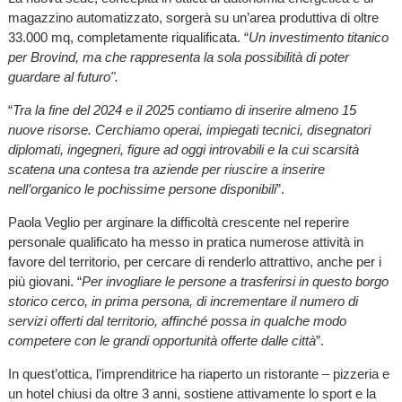
magazzino automatizzato, sorgerà su un’area produttiva di oltre
33.000 mq, completamente riqualificata. “
Un investimento titanico
per Brovind, ma che rappresenta la sola possibilità di poter
guardare al futuro".
“
Tra la fine del 2024 e il 2025 contiamo di inserire almeno 15
nuove risorse.
Cerchiamo operai, impiegati tecnici, disegnatori
diplomati, ingegneri, figure ad oggi introvabili e la cui scarsità
scatena una contesa tra aziende per riuscire a inserire
nell’organico le pochissime persone disponibili
”.
Paola Veglio per arginare la difficoltà crescente nel reperire
personale qualificato ha messo in pratica numerose attività in
favore del territorio, per cercare di renderlo attrattivo, anche per i
più giovani. “
Per invogliare le persone a trasferirsi in questo borgo
storico cerco, in prima persona, di incrementare il numero di
servizi offerti dal territorio, affinché possa in qualche modo
competere con le grandi opportunità offerte dalle città
”.
In quest’ottica, l’imprenditrice ha riaperto un ristorante – pizzeria e
un hotel chiusi da oltre 3 anni, sostiene attivamente lo sport e la